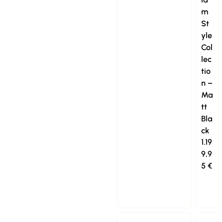
m
St
yle
Col
lec
tio
n –
Ma
tt
Bla
ck
1.19
9,9
5
€