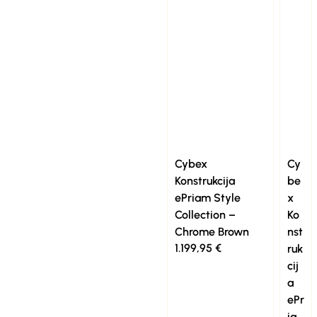
Cybex
Cy
Konstrukcija
be
ePriam Style
x
Collection –
Ko
Chrome Brown
nst
1.199,95
€
ruk
cij
a
ePr
ia