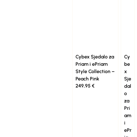
Cybex Sjedalo za
Cy
Priam i ePriam
be
Style Collection –
x
Peach Pink
Sje
249,95
€
dal
o
za
Pri
am
i
ePr