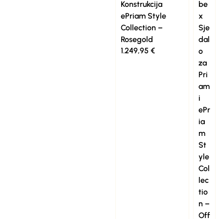
Konstrukcija
be
ePriam Style
x
Collection –
Sje
Rosegold
dal
1.249,95
€
o
za
Pri
am
i
ePr
ia
m
St
yle
Col
lec
tio
n –
Off