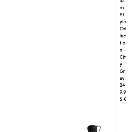
ia
m
St
yle
Col
lec
tio
n –
Cit
y
Gr
ey
24
9,9
5
€