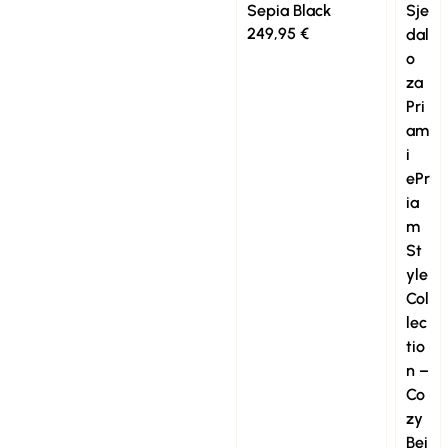
Sepia Black
Sje
249,95
€
dal
o
za
Pri
am
i
ePr
ia
m
St
yle
Col
lec
tio
n –
Co
zy
Bei