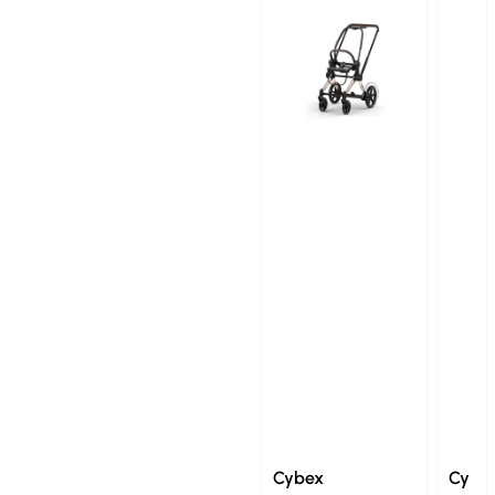
Cybex
Cy