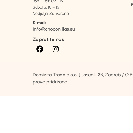
Pon – Pet: 09 – 19
B
Subota: 10 – 15
Nedjelja: Zatvoreno
E-mail:
info@choconillas.eu
Zapratite nas
Domivita Trade d.o.o. [ Jasenik 3B, Zagreb / O
prava pridržana