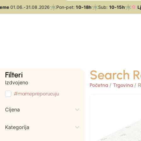
me
01.06.-31.08.2026
Pon-pet:
10-18h
Sub:
10-15h
Ljet
Search R
Filteri
Izdvojeno
/
/ R
Početna
Trgovina
#mamepreporucuju
Cijena
Kategorija