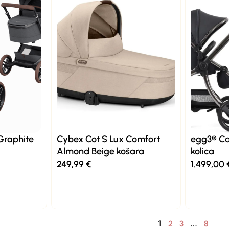
Graphite
Cybex Cot S Lux Comfort
egg3® Ca
Almond Beige košara
kolica
249,99
€
1.499,00
1
…
2
3
8