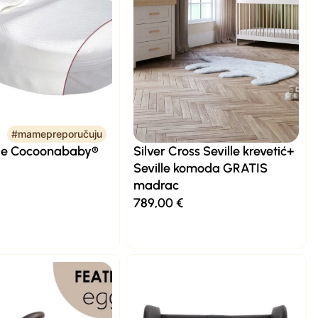
#mamepreporučuju
le Cocoonababy®
Silver Cross Seville krevetić+
Seville komoda GRATIS
madrac
789,00
€