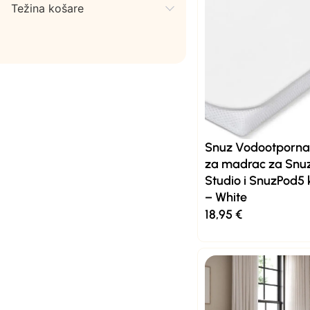
Težina košare
Snuz Vodootporna 
za madrac za Snu
Studio i SnuzPod5 
– White
18,95
€