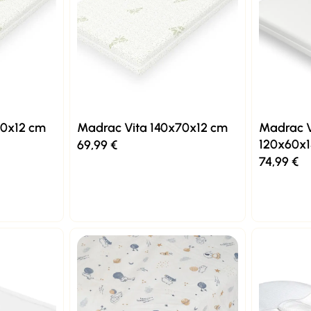
60x12 cm
Madrac Vita 140x70x12 cm
Madrac V
120x60x
69,99
€
74,99
€