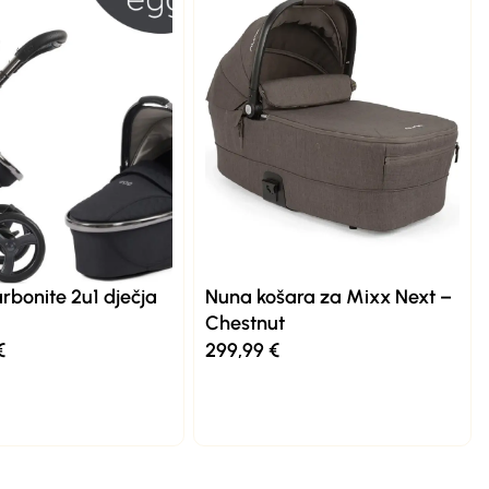
rbonite 2u1 dječja
Nuna košara za Mixx Next –
Chestnut
€
299,99
€