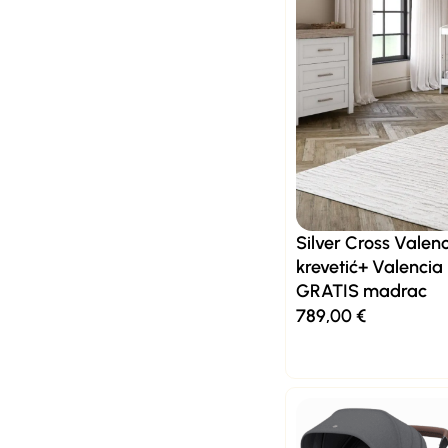
Silver Cross Valen
krevetić+ Valenci
GRATIS madrac
789,00
€