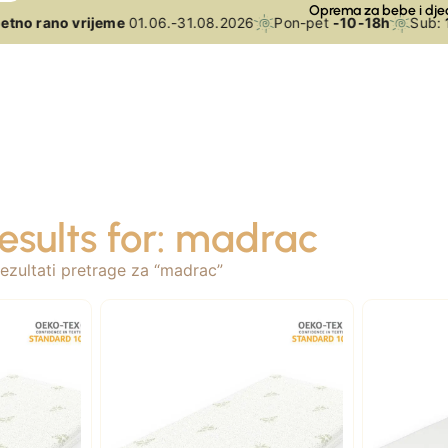
Oprema za bebe i dje
no rano vrijeme
01.06.-31.08.2026
Pon-pet
-10-18h
Sub:
10
esults for: madrac
ezultati pretrage za “madrac”