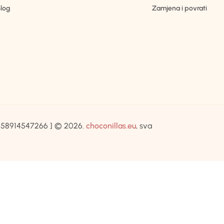
log
Zamjena i povrati
IB:58914547266 ] © 2026.
choconillas.eu
, sva