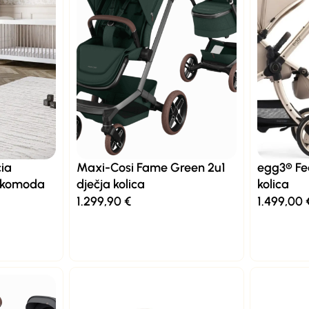
cia
Maxi-Cosi Fame Green 2u1
egg3® Fe
a komoda
dječja kolica
kolica
1.299,90
€
1.499,00