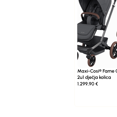
Maxi-Cosi® Fame 
2u1 dječja kolica
1.299,90
€