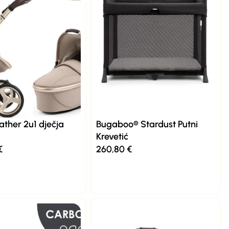
ather 2u1 dječja
Bugaboo® Stardust Putni
Krevetić
€
260,80
€