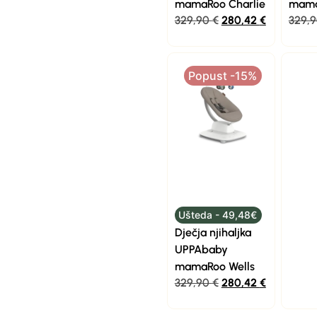
mamaRoo Charlie
mama
329,90
€
280,42
€
329,
Popust -15%
Ušteda - 49,48€
Dječja njihaljka
UPPAbaby
mamaRoo Wells
329,90
€
280,42
€