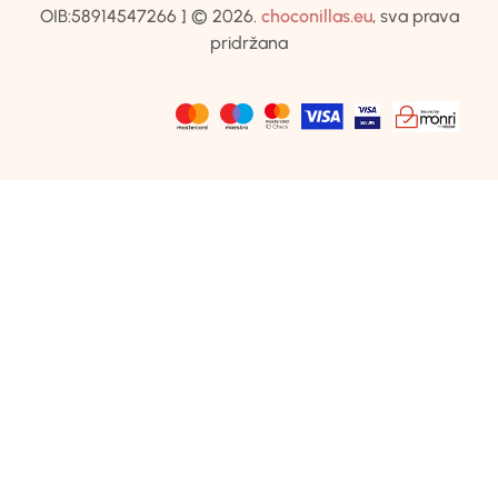
OIB:58914547266 ] © 2026.
choconillas.eu
, sva prava
pridržana