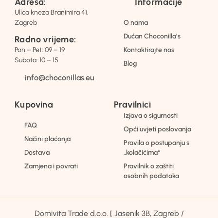
Adresa:
Informacije
Ulica kneza Branimira 41,
Zagreb
O nama
Dućan Choconilla’s
Radno vrijeme:
Pon – Pet: 09 – 19
Kontaktirajte nas
Subota: 10 – 15
Blog
info@choconillas.eu
Kupovina
Pravilnici
Izjava o sigurnosti
FAQ
Opći uvjeti poslovanja
Načini plaćanja
Pravila o postupanju s
Dostava
„kolačićima“
Zamjena i povrati
Pravilnik o zaštiti
osobnih podataka
Domivita Trade d.o.o. [ Jasenik 3B, Zagreb /