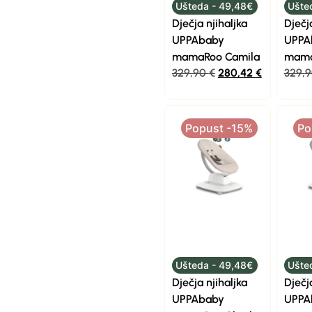
Ušteda - 49,48€
Ušte
Dječja njihaljka
Dječj
UPPAbaby
UPPA
mamaRoo Camila
mama
329,90
€
280,42
€
329,
Popust -15%
Po
Ušteda - 49,48€
Ušte
Dječja njihaljka
Dječj
UPPAbaby
UPPA