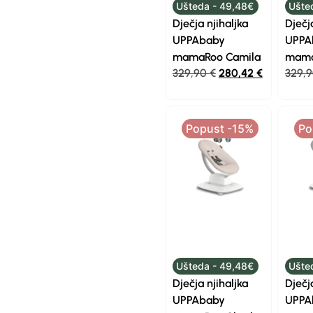
Ušteda - 49,48€
Ušte
Dječja njihaljka
Dječj
UPPAbaby
UPPA
mamaRoo Camila
mama
329,90
€
280,42
€
329,
Popust -15%
Po
Ušteda - 49,48€
Ušte
Dječja njihaljka
Dječj
UPPAbaby
UPPA