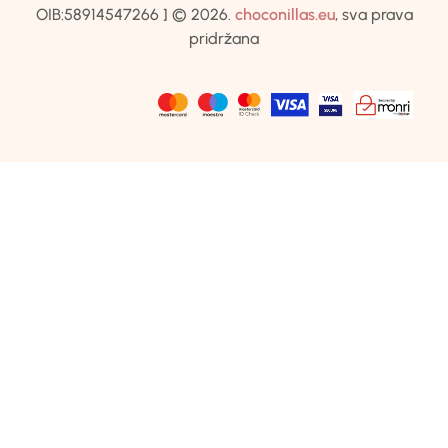
OIB:58914547266 ] © 2026.
choconillas.eu
, sva prava
pridržana