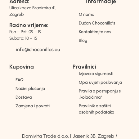
Adresa:
Informacije
Ulica kneza Branimira 41,
Zagreb
O nama
Dućan Choconilla’s
Radno vrijeme:
Pon – Pet: 09 – 19
Kontaktirajte nas
Subota: 10 – 15
Blog
info@choconillas.eu
Kupovina
Pravilnici
Izjava o sigurnosti
FAQ
Opći uvjeti poslovanja
Načini plaćanja
Pravila o postupanju s
Dostava
„kolačićima“
Zamjena i povrati
Pravilnik o zaštiti
osobnih podataka
Domivita Trade d.o.o. [ Jasenik 3B, Zagreb /