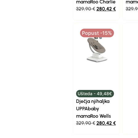
mamaRoo Charlie
mama
329,90
€
280,42
€
329,
Popust -15%
Ušteda - 49,48€
Dječja njihaljka
UPPAbaby
mamaRoo Wells
329,90
€
280,42
€