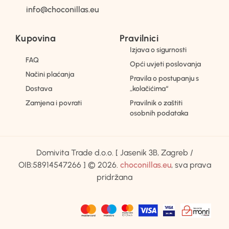
info@choconillas.eu
Kupovina
Pravilnici
Izjava o sigurnosti
FAQ
Opći uvjeti poslovanja
Načini plaćanja
Pravila o postupanju s
Dostava
„kolačićima“
Zamjena i povrati
Pravilnik o zaštiti
osobnih podataka
Domivita Trade d.o.o. [ Jasenik 3B, Zagreb /
OIB:58914547266 ] © 2026.
choconillas.eu
, sva prava
pridržana