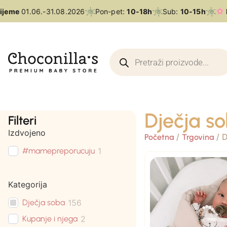
ijeme
01.06.-31.08.2026
Pon-pet:
10-18h
Sub:
10-15h
L
Dječja s
Filteri
Izdvojeno
/
/ D
Početna
Trgovina
#mamepreporucuju
1
Kategorija
Dječja soba
156
Kupanje i njega
2