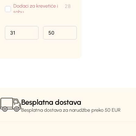
Dodaci za krevetiće i
28
sobu
Krevetići
5
Madraci
4
Putni krevetići
5
Gnijezda
4
Njihaljke
10
Plahte za madrac
11
Posteljina
8
Tanje dekice
13
Deblje dekice
4
Besplatna dostava
Besplatna dostava za narudžbe preko 50 EUR