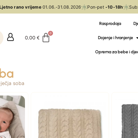
jetno rano vrijeme
01.06.-31.08.2026
Pon-pet
-10-18h
Sub:
Rasprodaja
Dj
0,00
€
Dojenje i hranjenje
Oprema za bebe i dje
oba
ječja soba