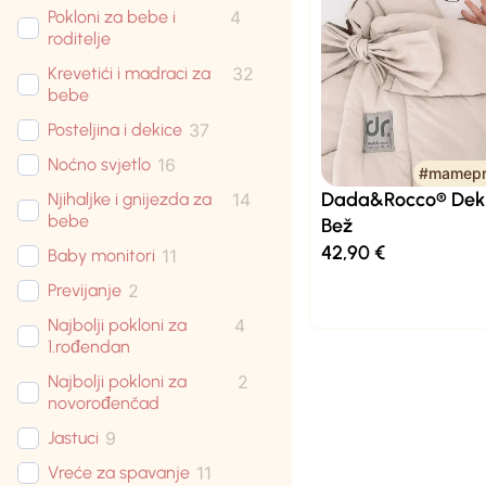
Pokloni za bebe i
4
roditelje
Krevetići i madraci za
32
bebe
Posteljina i dekice
37
Noćno svjetlo
16
#mamepr
Dada&Rocco® Deki
Njihaljke i gnijezda za
14
bebe
Bež
42,90
€
Baby monitori
11
Previjanje
2
Najbolji pokloni za
4
1.rođendan
Najbolji pokloni za
2
novorođenčad
Jastuci
9
Vreće za spavanje
11