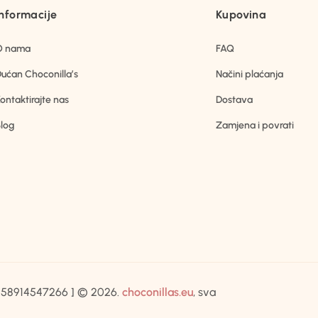
Informacije
Kupovina
O nama
FAQ
ućan Choconilla’s
Načini plaćanja
ontaktirajte nas
Dostava
log
Zamjena i povrati
IB:58914547266 ] © 2026.
choconillas.eu
, sva