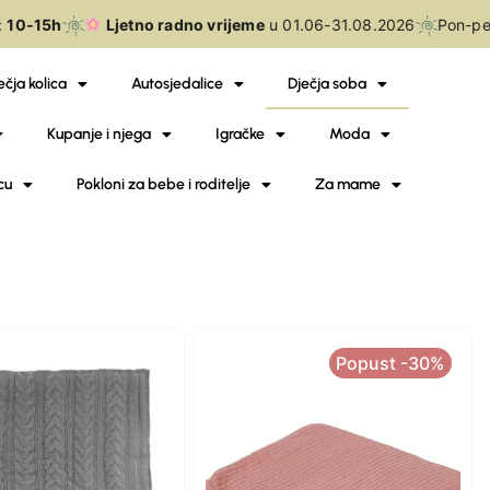
10-15h
Ljetno radno vrijeme
u 01.06-31.08.2026
Pon-pe
ečja kolica
Autosjedalice
Dječja soba
Kupanje i njega
Igračke
Moda
cu
Pokloni za bebe i roditelje
Za mame
Popust -30%