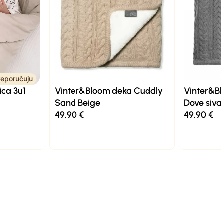
eporučuju
ca 3u1
Vinter&Bloom deka Cuddly
Vinter&B
Sand Beige
Dove siv
49,90
€
49,90
€