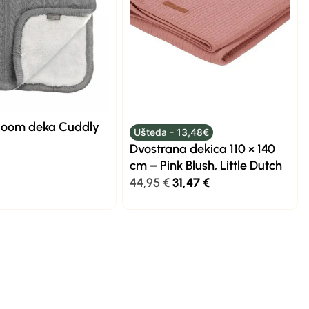
loom deka Cuddly
Ušteda - 13,48€
a
Dvostrana dekica 110 × 140
cm – Pink Blush, Little Dutch
44,95
€
31,47
€