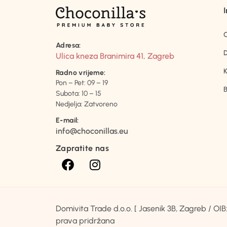
Adresa:
D
Ulica kneza Branimira 41, Zagreb
K
Radno vrijeme:
Pon – Pet: 09 – 19
B
Subota: 10 – 15
Nedjelja: Zatvoreno
E-mail:
info@choconillas.eu
Zapratite nas
Domivita Trade d.o.o. [ Jasenik 3B, Zagreb / O
prava pridržana