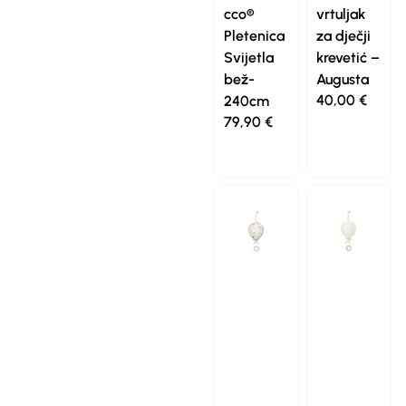
cco®
vrtuljak
Pletenica
za dječji
Svijetla
krevetić –
bež-
Augusta
40,00
€
240cm
79,90
€