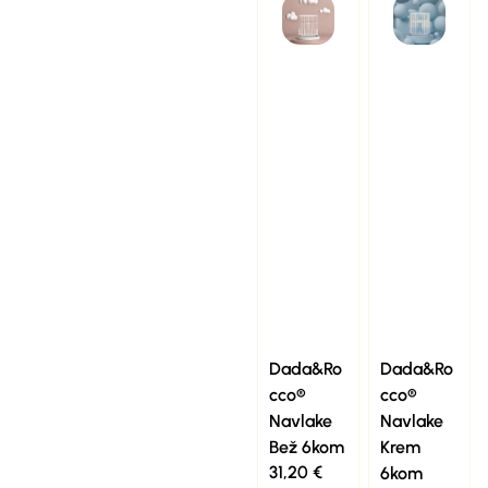
Dada&Ro
Dada&Ro
cco®
cco®
Navlake
Navlake
Bež 6kom
Krem
31,20
€
6kom