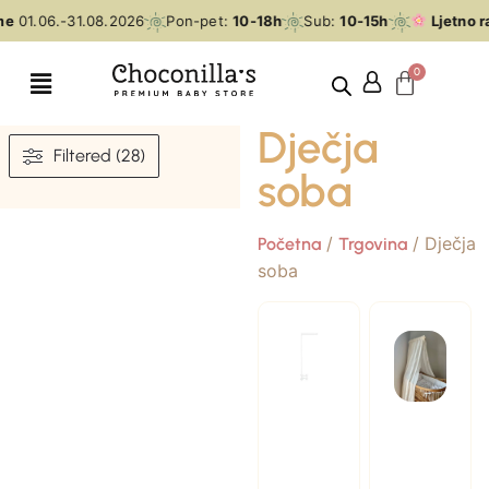
me
01.06.-31.08.2026
Pon-pet:
10-18h
Sub:
10-15h
Ljetno r
Dječja
Filtered (28)
soba
/
/ Dječja
Početna
Trgovina
soba