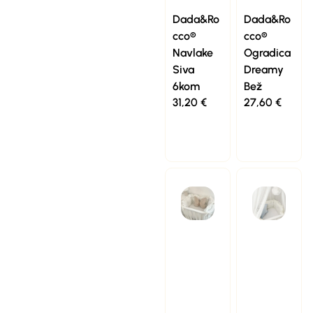
Dada&Ro
Dada&Ro
cco®
cco®
Navlake
Ogradica
Siva
Dreamy
6kom
Bež
31,20
€
27,60
€