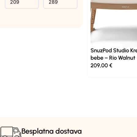
Madraci
4
Putni krevetići
5
Gnijezda
4
Njihaljke
10
Plahte za madrac
11
Posteljina
8
SnuzPod Studio Kre
bebe – Rio Walnut
Tanje dekice
13
209,00
€
Deblje dekice
4
Besplatna dostava