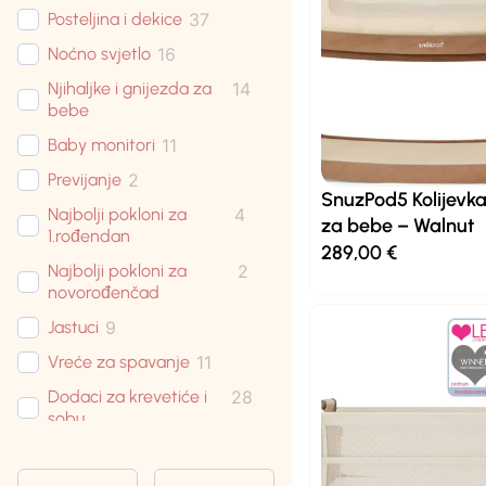
Posteljina i dekice
37
Noćno svjetlo
16
Njihaljke i gnijezda za
14
bebe
Baby monitori
11
Previjanje
2
SnuzPod5 Kolijevka
Najbolji pokloni za
4
za bebe – Walnut
1.rođendan
289,00
€
Najbolji pokloni za
2
novorođenčad
Jastuci
9
Vreće za spavanje
11
Dodaci za krevetiće i
28
sobu
Krevetići
5