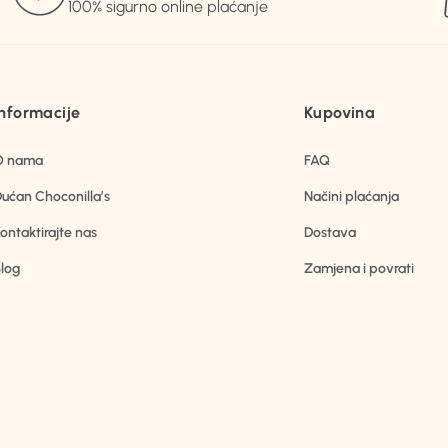
100% sigurno online plaćanje
Informacije
Kupovina
O nama
FAQ
ućan Choconilla’s
Načini plaćanja
ontaktirajte nas
Dostava
log
Zamjena i povrati