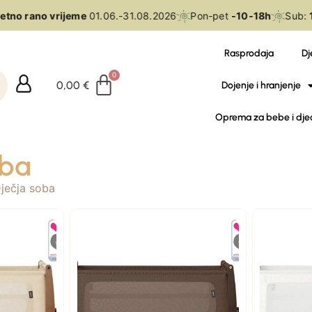
tno rano vrijeme
01.06.-31.08.2026
Pon-pet
-10-18h
Sub:
1
Rasprodaja
Dj
0,00
€
Dojenje i hranjenje
Oprema za bebe i dje
oba
ječja soba