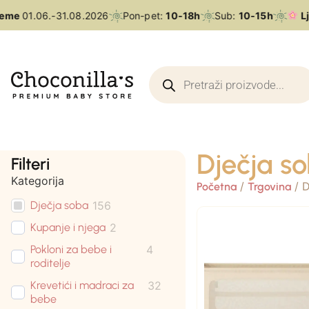
eme
01.06.-31.08.2026
Pon-pet:
10-18h
Sub:
10-15h
Lje
Dječja s
Filteri
Kategorija
/
/ D
Početna
Trgovina
Dječja soba
156
Kupanje i njega
2
Pokloni za bebe i
4
roditelje
Krevetići i madraci za
32
bebe