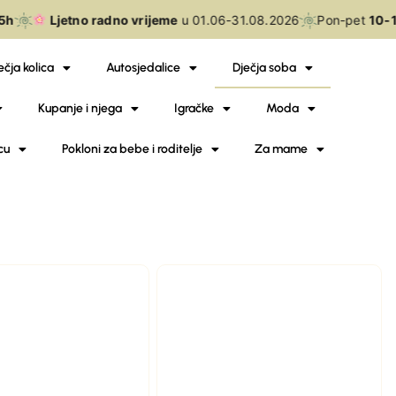
h
Ljetno radno vrijeme
u 01.06-31.08.2026
Pon-pet
10-18
ečja kolica
Autosjedalice
Dječja soba
Kupanje i njega
Igračke
Moda
cu
Pokloni za bebe i roditelje
Za mame