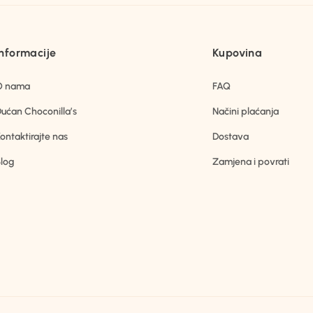
Informacije
Kupovina
O nama
FAQ
ućan Choconilla’s
Načini plaćanja
ontaktirajte nas
Dostava
log
Zamjena i povrati