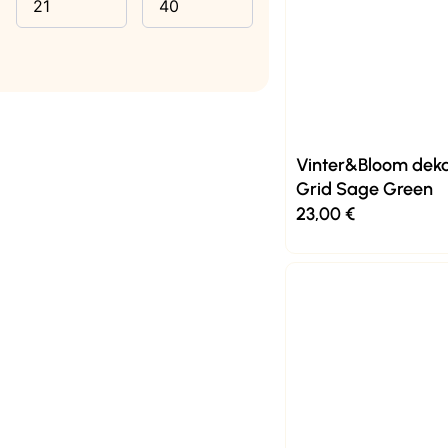
Madraci
4
Putni krevetići
5
Gnijezda
4
Njihaljke
10
Plahte za madrac
11
Posteljina
8
Vinter&Bloom deka
Grid Sage Green
Tanje dekice
13
23,00
€
Deblje dekice
4