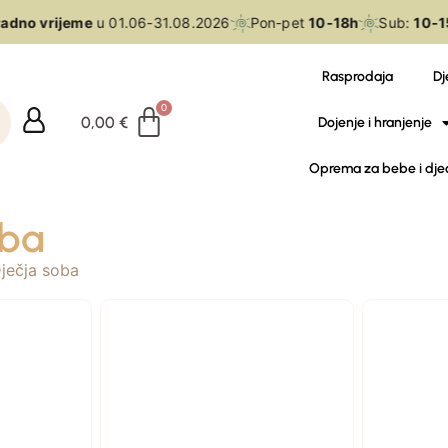
adno vrijeme
u 01.06-31.08.2026
Pon-pet
10-18h
Sub:
10-15
Rasprodaja
Dj
0,00
€
Dojenje i hranjenje
Oprema za bebe i dje
oba
ječja soba