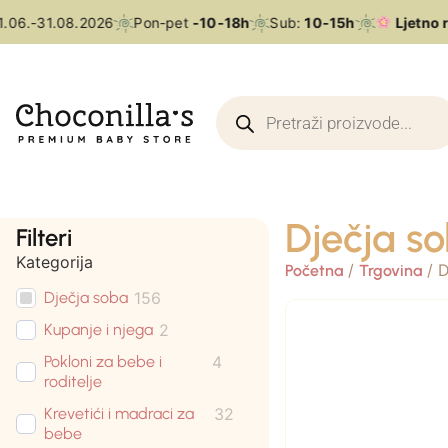
06.-31.08.2026
Pon-pet
-10-18h
Sub:
10-15h
Ljetno r
Dječja s
Filteri
Kategorija
/
/ D
Početna
Trgovina
Dječja soba
156
Kupanje i njega
2
Pokloni za bebe i
4
roditelje
Krevetići i madraci za
32
bebe