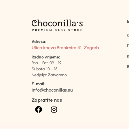
Adresa:
D
Ulica kneza Branimira 41, Zagreb
K
Radno vrijeme:
Pon – Pet: 09 – 19
B
Subota: 10 – 15
Nedjelja: Zatvoreno
E-mail:
info@choconillas.eu
Zapratite nas