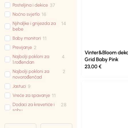
Posteljina i dekice
37
Noćno svjetlo
16
Njihaljke i gnijezda za
14
bebe
Baby monitori
11
Previjanje
2
Vinter&Bloom deka
Najbolji pokloni za
4
Grid Baby Pink
1.rođendan
23,00
€
Najbolji pokloni za
2
novorođenčad
Jastuci
9
Vreće za spavanje
11
Dodaci za krevetiće i
28
sobu
Krevetići
5