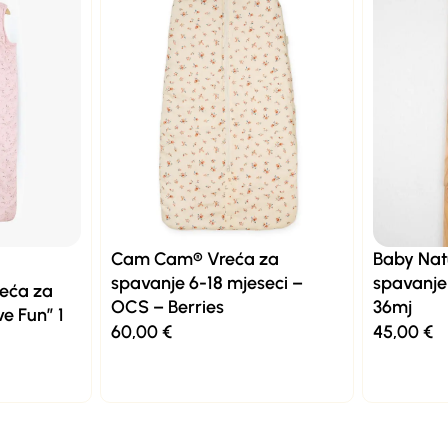
Cam Cam® Vreća za
Baby Nat
spavanje 6-18 mjeseci –
spavanje
reća za
OCS – Berries
36mj
e Fun” 1
60,00
€
45,00
€