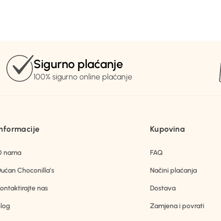
Sigurno plaćanje
100% sigurno online plaćanje
Informacije
Kupovina
O nama
FAQ
ućan Choconilla’s
Načini plaćanja
ontaktirajte nas
Dostava
log
Zamjena i povrati