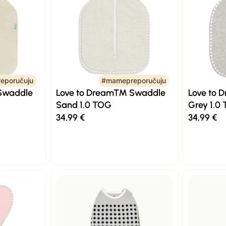
eporučuju
#mamepreporučuju
Swaddle
Love to Dream™ Swaddle
Love to
Sand 1.0 TOG
Grey 1.0
34,99
€
34,99
€