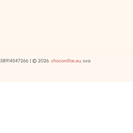
IB:58914547266 ] © 2026.
choconillas.eu
, sva