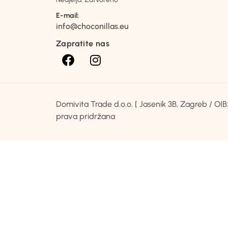
E-mail:
info@choconillas.eu
Zapratite nas
Domivita Trade d.o.o. [ Jasenik 3B, Zagreb / O
prava pridržana