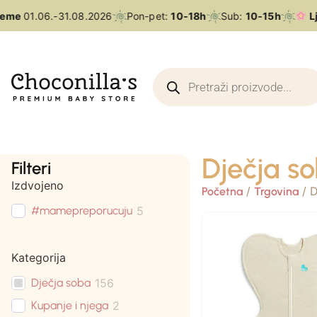
me
01.06.-31.08.2026
Pon-pet:
10-18h
Sub:
10-15h
Lje
Dječja s
Filteri
Izdvojeno
/
/ D
Početna
Trgovina
#mamepreporucuju
5
Kategorija
Dječja soba
156
Kupanje i njega
2