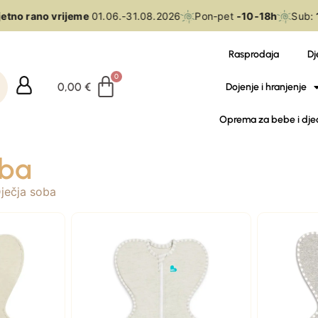
tno rano vrijeme
01.06.-31.08.2026
Pon-pet
-10-18h
Sub:
10
Rasprodaja
Dj
0,00
€
Dojenje i hranjenje
Oprema za bebe i dje
oba
ječja soba