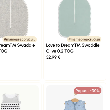
#mamepreporučuju
#mamepreporučuju
 Dream™ Swaddle
Love to Dream™ Swaddle
 TOG
Olive 0.2 TOG
32,99
€
Popust -30%