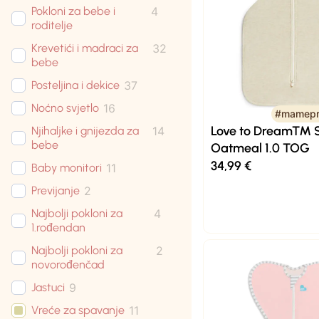
Pokloni za bebe i
4
roditelje
Krevetići i madraci za
32
bebe
Posteljina i dekice
37
Noćno svjetlo
16
#mamepr
Love to Dream™ 
Njihaljke i gnijezda za
14
bebe
Oatmeal 1.0 TOG
34,99
€
Baby monitori
11
Previjanje
2
Najbolji pokloni za
4
1.rođendan
Najbolji pokloni za
2
novorođenčad
Jastuci
9
Vreće za spavanje
11