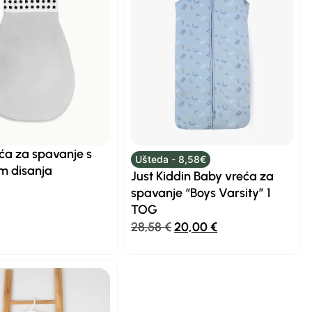
ća za spavanje s
Ušteda - 8,58€
m disanja
Just Kiddin Baby vreća za
spavanje “Boys Varsity” 1
TOG
28,58
€
20,00
€