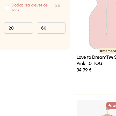
Dodaci za krevetiće i
28
sobu
Krevetići
5
Madraci
4
Putni krevetići
5
Gnijezda
4
#mamepr
Njihaljke
10
Love to Dream™ 
Plahte za madrac
11
Pink 1.0 TOG
Posteljina
8
34,99
€
Tanje dekice
13
Deblje dekice
4
Pop