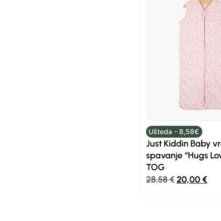
Ušteda - 8,58€
Just Kiddin Baby v
spavanje “Hugs Lov
TOG
28,58
€
20,00
€