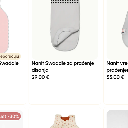
eporučuju
Swaddle
Nanit Swaddle za praćenje
Nanit vre
disanja
praćenje
29,00
€
55,00
€
ust -30%