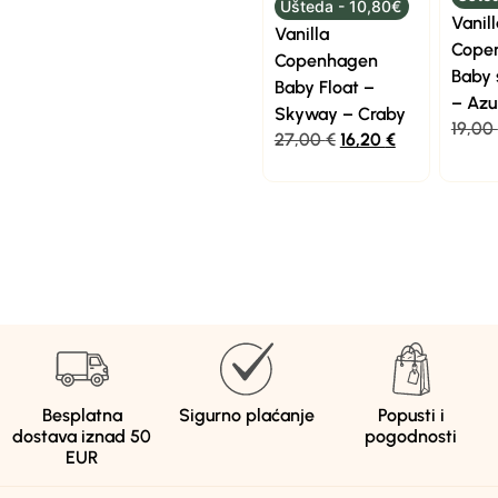
Ušteda - 10,80€
Vanill
Vanilla
Cope
Copenhagen
Baby 
Baby Float –
– Azu
Skyway – Craby
19,00
27,00
€
16,20
€
Besplatna
Sigurno plaćanje
Popusti i
dostava iznad 50
pogodnosti
EUR