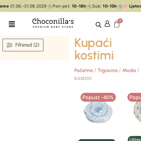
jeme
01.06.-31.08.2026
Pon-pet:
10-18h
Sub:
10-15h
Ljetno
Kupaći
Filtered (2)
kostimi
/
/
/ 
Početna
Trgovina
Moda
kostimi
Popust -40%
Popu
Ušted