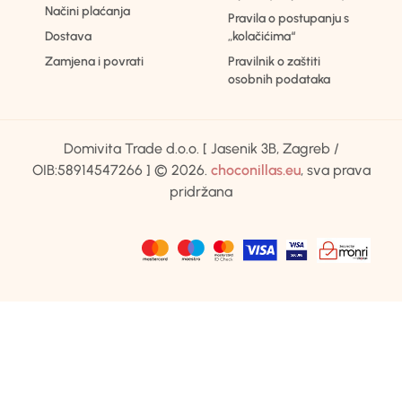
Načini plaćanja
Pravila o postupanju s
Dostava
„kolačićima“
Zamjena i povrati
Pravilnik o zaštiti
osobnih podataka
Domivita Trade d.o.o. [ Jasenik 3B, Zagreb /
OIB:58914547266 ] © 2026.
choconillas.eu
, sva prava
pridržana