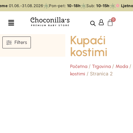
jeme
01.06.-31.08.2026
Pon-pet:
10-18h
Sub:
10-15h
Ljetno
Kupaći
Filters
kostimi
/
/
/
Početna
Trgovina
Moda
/ Stranica 2
kostimi