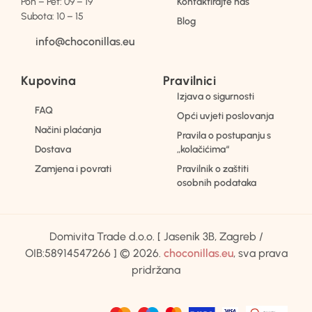
Pon – Pet: 09 – 19
Kontaktirajte nas
Subota: 10 – 15
Blog
info@choconillas.eu
Kupovina
Pravilnici
Izjava o sigurnosti
FAQ
Opći uvjeti poslovanja
Načini plaćanja
Pravila o postupanju s
Dostava
„kolačićima“
Zamjena i povrati
Pravilnik o zaštiti
osobnih podataka
Domivita Trade d.o.o. [ Jasenik 3B, Zagreb /
OIB:58914547266 ] © 2026.
choconillas.eu
, sva prava
pridržana