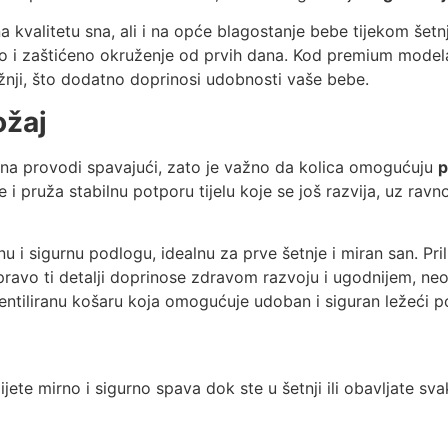
na kvalitetu sna, ali i na opće blagostanje bebe tijekom še
rno i zaštićeno okruženje od prvih dana. Kod premium mode
vožnji, što dodatno doprinosi udobnosti vaše bebe.
ožaj
na provodi spavajući, zato je važno da kolica omogućuju
p
e i pruža stabilnu potporu tijelu koje se još razvija, uz ra
 i sigurnu podlogu, idealnu za prve šetnje i miran san. Pril
upravo ti detalji doprinose zdravom razvoju i ugodnijem, n
entiliranu košaru koja omogućuje udoban i siguran ležeći 
te mirno i sigurno spava dok ste u šetnji ili obavljate sv