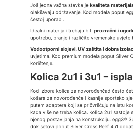
Još jedna važna stavka je
kvaliteta
materijal
olakšavaju održavanje. Kod modela poput egg3®
čestoj uporabi.
Idealni materijali trebaju biti
prozračni i ugod
upotrebu, pranje i različite vremenske uvjete 
Vodootporni slojevi, UV zaštita i dobra izolac
uvjetima. Kod premium modela poput Silver Cr
korištenje.
Kolica 2u1 i 3u1 – ispl
Kod izbora kolica za novorođenčad često ćete
košara za novorođenče i kasnije sportsko sj
putem adaptera koji se pričvršćuju na istu kon
kada više ne treba kolica. Kolica 2u1 sastoje 
njenog postavljanja na konstrukciju. egg3® 3
dok setovi poput Silver Cross Reef 4u1 dodat