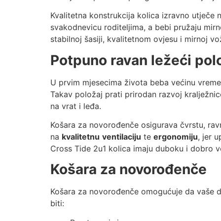
Kvalitetna konstrukcija kolica izravno utječe 
svakodnevicu roditeljima, a bebi pružaju mi
stabilnoj šasiji, kvalitetnom ovjesu i mirnoj 
Potpuno ravan ležeći pol
U prvim mjesecima života beba većinu vreme
Takav položaj prati prirodan razvoj kralježnic
na vrat i leđa.
Košara za novorođenče osigurava čvrstu, ravnu
na
kvalitetnu
ventilaciju
te
ergonomiju
, jer 
Cross Tide 2u1 kolica imaju duboku i dobro v
Košara za novorođenče
Košara za novorođenče omogućuje da vaše dije
biti: