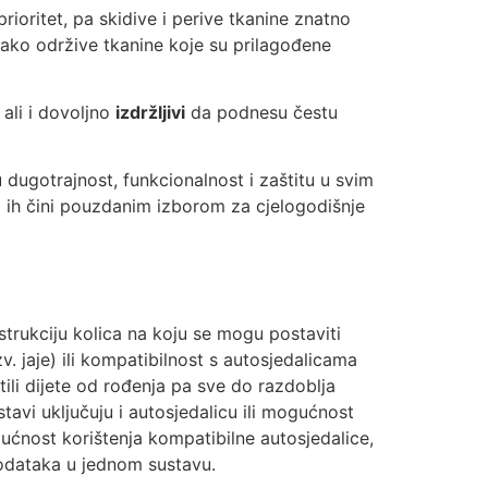
ioritet, pa skidive i perive tkanine znatno
 lako održive tkanine koje su prilagođene
 ali i dovoljno
izdržljivi
da podnesu čestu
dugotrajnost, funkcionalnost i zaštitu u svim
o ih čini pouzdanim izborom za cjelogodišnje
rukciju kolica na koju se mogu postaviti
zv. jaje) ili kompatibilnost s autosjedalicama
tili dijete od rođenja pa sve do razdoblja
tavi uključuju i autosjedalicu ili mogućnost
ućnost korištenja kompatibilne autosjedalice,
dodataka u jednom sustavu.