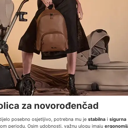
olica za novorođenčad
 tijelo posebno osjetljivo, potrebna mu je
stabilna
i
sigurna
ivom periodu. Osim udobnosti, važnu ulogu imaju
ergonomij