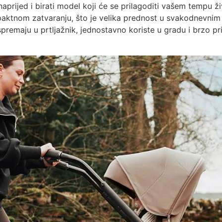
 unaprijed i birati model koji će se prilagoditi vašem tempu 
ktnom zatvaranju, što je velika prednost u svakodnevnim s
spremaju u prtljažnik, jednostavno koriste u gradu i brzo p