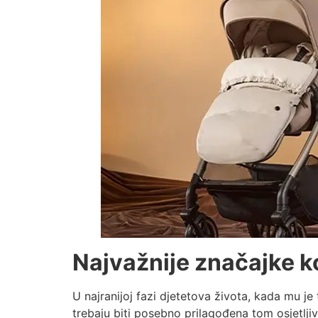
Najvažnije značajke k
U najranijoj fazi djetetova života, kada mu je
trebaju biti posebno prilagođena tom osjetlj