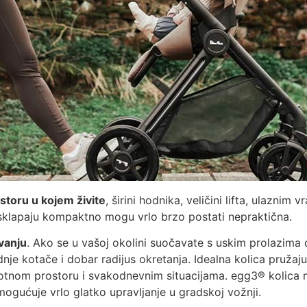
storu u kojem živite
, širini hodnika, veličini lifta, ulaznim 
e sklapaju kompaktno mogu vrlo brzo postati nepraktična.
vanju
. Ako se u vašoj okolini suočavate s uskim prolazima d
nje kotače i dobar radijus okretanja. Idealna kolica pružaj
tnom prostoru i svakodnevnim situacijama. egg3® kolica mo
mogućuje vrlo glatko upravljanje u gradskoj vožnji.