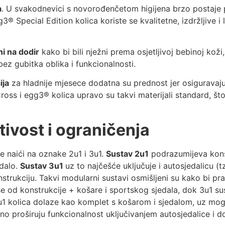
a
. U svakodnevici s novorođenčetom higijena brzo postaje pr
 Special Edition kolica koriste se kvalitetne, izdržljive i
ni na dodir
kako bi bili nježni prema osjetljivoj bebinoj koži,
bez gubitka oblika i funkcionalnosti.
ija
za hladnije mjesece dodatna su prednost jer osiguravaju 
oss i egg3® kolica upravo su takvi materijali standard, št
ativost i ograničenja
 naići na oznake 2u1 i 3u1.
Sustav 2u1
podrazumijeva konst
edalo.
Sustav 3u1
uz to najčešće uključuje i autosjedalicu (t
strukciju. Takvi modularni sustavi osmišljeni su kako bi pra
se od konstrukcije + košare i sportskog sjedala, dok 3u1 sus
u1 kolica dolaze kao komplet s košarom i sjedalom, uz mog
no proširuju funkcionalnost uključivanjem autosjedalice i 