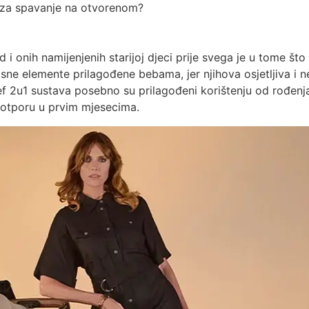
a za spavanje na otvorenom?
i onih namijenjenih starijoj djeci prije svega je u tome š
sne elemente prilagođene bebama, jer njihova osjetljiva i ne
f 2u1 sustava posebno su prilagođeni korištenju od rođenj
potporu u prvim mjesecima.