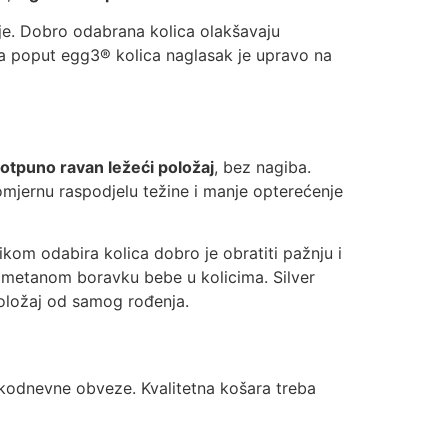
tnje. Dobro odabrana kolica olakšavaju
la poput egg3® kolica naglasak je upravo na
otpuno ravan ležeći položaj
, bez nagiba.
vnomjernu raspodjelu težine i manje opterećenje
ikom odabira kolica dobro je obratiti pažnju i
eometanom boravku bebe u kolicima. Silver
položaj od samog rođenja.
akodnevne obveze. Kvalitetna košara treba