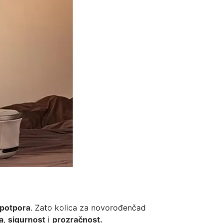
potpora
. Zato kolica za novorođenčad
a
,
sigurnost
i
prozračnost.