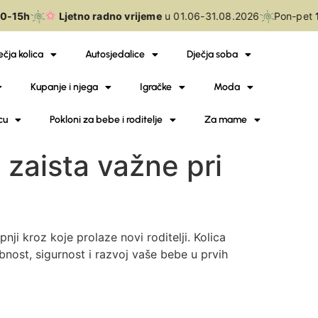
5h
Ljetno radno vrijeme
u 01.06-31.08.2026
Pon-pet
10-
ečja kolica
Autosjedalice
Dječja soba
Kupanje i njega
Igračke
Moda
cu
Pokloni za bebe i roditelje
Za mame
 zaista važne pri
ji kroz koje prolaze novi roditelji. Kolica
nost, sigurnost i razvoj vaše bebe u prvih