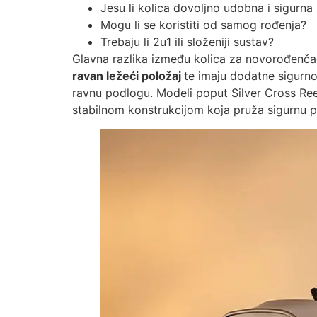
Jesu li kolica dovoljno udobna i sigurn
Mogu li se koristiti od samog rođenja?
Trebaju li 2u1 ili složeniji sustav?
Glavna razlika između kolica za novorođenčad 
ravan ležeći položaj
te imaju dodatne sigurno
ravnu podlogu. Modeli poput Silver Cross Ree
stabilnom konstrukcijom koja pruža sigurnu 