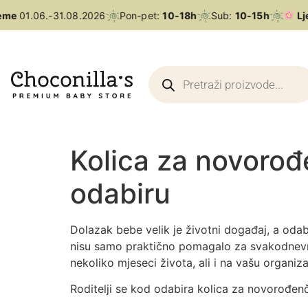
01.06.-31.08.2026
Pon-pet:
10-18h
Sub:
10-15h
Ljetno
Kolica za novorođ
odabiru
Dolazak bebe velik je životni događaj, a odabi
nisu samo praktično pomagalo za svakodnevne 
nekoliko mjeseci života, ali i na vašu organiza
Roditelji se kod odabira kolica za novorođenč