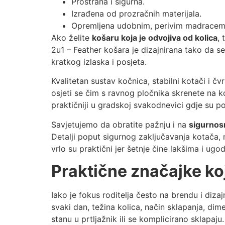
Prostrana i sigurna.
Izrađena od prozračnih materijala.
Opremljena udobnim, perivim madracem
Ako želite
košaru koja je odvojiva od kolica
,
2u1 – Feather košara je dizajnirana tako da se
kratkog izlaska i posjeta.
Kvalitetan sustav kočnica, stabilni kotači i č
osjeti se čim s ravnog pločnika skrenete na koc
praktičniji u gradskoj svakodnevici gdje su p
Savjetujemo da obratite pažnju i na
sigurnos
Detalji poput sigurnog zaključavanja kotača, 
vrlo su praktični jer šetnje čine lakšima i u
Praktične značajke ko
Iako je fokus roditelja često na brendu i diz
svaki dan, težina kolica, način sklapanja, dim
stanu u prtljažnik ili se komplicirano sklapaju.