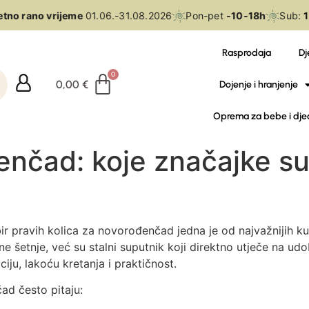
 rano vrijeme
01.06.-31.08.2026
Pon-pet
-10-18h
Sub:
10-1
Rasprodaja
Dj
0,00
€
Dojenje i hranjenje
Oprema za bebe i dje
enčad: koje značajke su
r pravih kolica za novorođenčad jedna je od najvažnijih kupn
šetnje, već su stalni suputnik koji direktno utječe na udob
ciju, lakoću kretanja i praktičnost.
ad često pitaju: