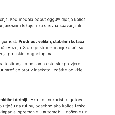
enja. Kod modela poput egg3® dječja kolica
 prijenosnim ležajem za dnevna spavanja ili
sigurnost.
Prednost velikih, stabilnih kotača
glađu vožnju. S druge strane, manji kotači su
vožnja po uskim nogostupima.
na testiranja, a ne samo estetske provjere.
t mrežice protiv insekata i zaštite od kiše
raktični
detalji
. Ako kolica koristite gotovo
vno utječu na rutinu, posebno ako kolica teško
 sklapanje, spremanje u automobil i nošenje uz