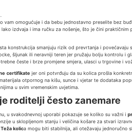
.
 to vam omogućuje i da bebu jednostavno preselite bez buđ
 lako izdvaja i ima ručku za nošenje, što je čini praktičnim
vrsta konstrukcija smanjuju rizik od prevrtanja i povećavaju 
ke, šljunak ili neravniji teren jer pružaju bolju kontrolu i 
otrebne česte i brze promjene smjera, ulasci u trgovine i 
ne
certifikate
jer oni potvrđuju da su kolica prošla konkret
materijala otpornog na kišu, sunce i vjetar te dodataka popu
godnijima u svim vremenskim uvjetima.
je roditelji često zanemare
ajnu, u svakodnevnoj uporabi pokazuje se koliko su važni i
p
enzije u sklopljenom stanju i veličina košare za stvari izra
Teža kolic
a mogu biti stabilnija, ali otežavaju jednoručno