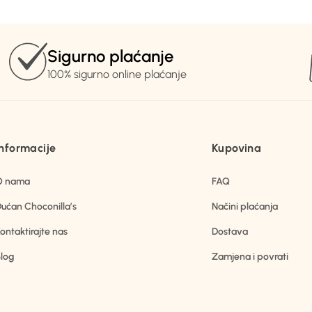
Sigurno plaćanje
100% sigurno online plaćanje
Informacije
Kupovina
O nama
FAQ
ućan Choconilla’s
Načini plaćanja
ontaktirajte nas
Dostava
log
Zamjena i povrati