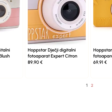
italni
Hoppstar Dječji digitalni
Hoppstar 
Blush
fotoaparat Expert Citron
fotoapar
89,90
€
69,91
€
1
2