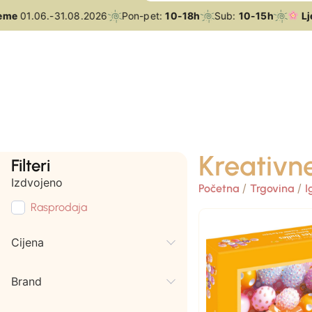
e
01.06.-31.08.2026
Pon-pet:
10-18h
Sub:
10-15h
Ljetn
Kreativne
Filteri
Izdvojeno
/
/
Početna
Trgovina
I
Rasprodaja
Cijena
Brand