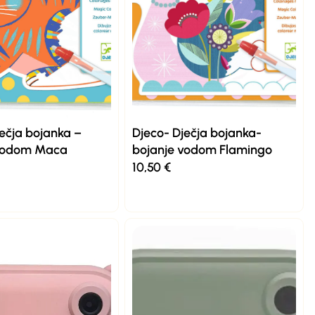
ječja bojanka –
Djeco- Dječja bojanka-
 vodom Maca
bojanje vodom Flamingo
10,50
€