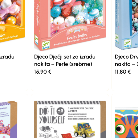
 izradu
Djeco Dječji set za izradu
Djeco Drv
nakita – Perle (srebrne)
nakita –
15,90
€
11,80
€