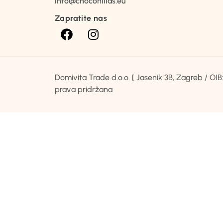
info@choconillas.eu
Zapratite nas
Domivita Trade d.o.o. [ Jasenik 3B, Zagreb / O
prava pridržana