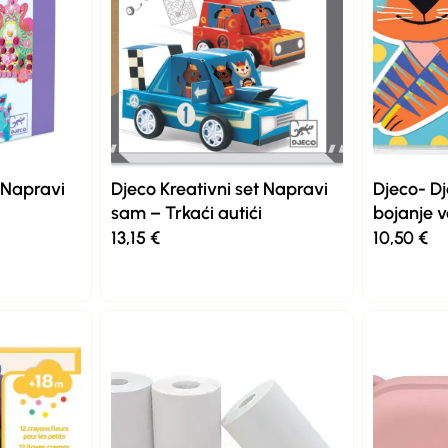
t Napravi
Djeco Kreativni set Napravi
Djeco- D
sam – Trkaći autići
bojanje
13,15
€
10,50
€