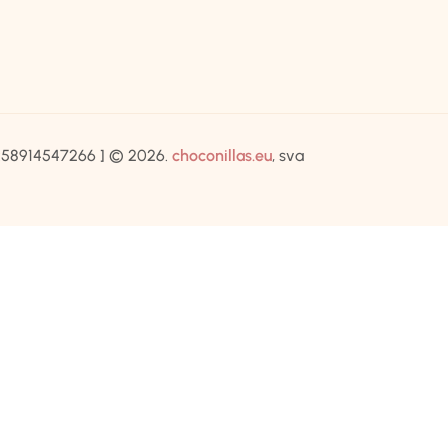
IB:58914547266 ] © 2026.
choconillas.eu
, sva