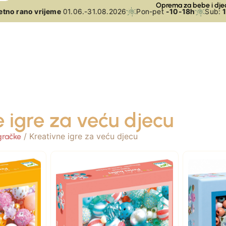
Oprema za bebe i dje
o rano vrijeme
01.06.-31.08.2026
Pon-pet
-10-18h
Sub:
10-
 igre za veću djecu
/ Kreativne igre za veću djecu
gračke