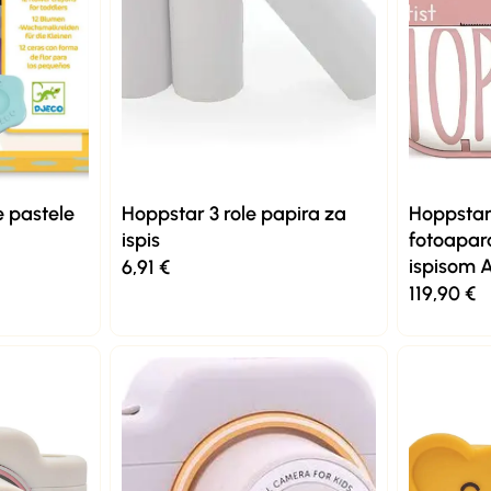
 pastele
Hoppstar 3 role papira za
Hoppstar 
ispis
fotoapara
ispisom A
6,91
€
119,90
€