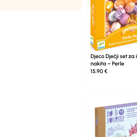
Djeco Dječji set za
nakita – Perle
15,90
€