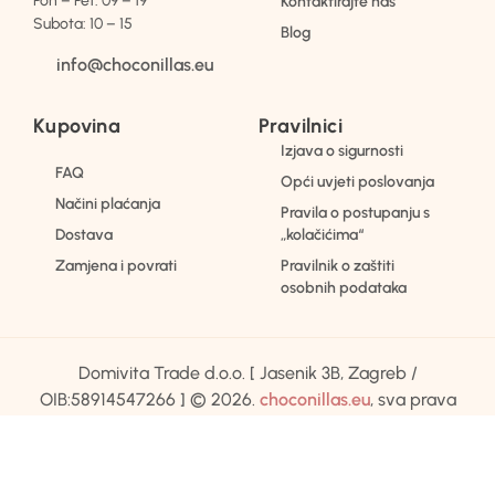
Pon – Pet: 09 – 19
Kontaktirajte nas
Subota: 10 – 15
Blog
info@choconillas.eu
Kupovina
Pravilnici
Izjava o sigurnosti
FAQ
Opći uvjeti poslovanja
Načini plaćanja
Pravila o postupanju s
Dostava
„kolačićima“
Zamjena i povrati
Pravilnik o zaštiti
osobnih podataka
Domivita Trade d.o.o. [ Jasenik 3B, Zagreb /
OIB:58914547266 ] © 2026.
choconillas.eu
, sva prava
pridržana