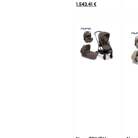
1.543,41
€