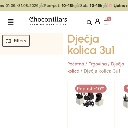
me
01.06.-31.08.2026
Pon-pet:
10-18h
Sub:
10-15h
Ljetno r
Dječja
Filters
kolica 3u1
/
/
Početna
Trgovina
Dječja
/ Dječja kolica 3u1
kolica
Popust -10%
P