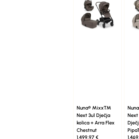
Nuna® Mixx™
Nun
Next 3u1 Dječja
Next
kolica + Arra Flex
Dječj
Chestnut
Pipa
1.499,97
€
1.46