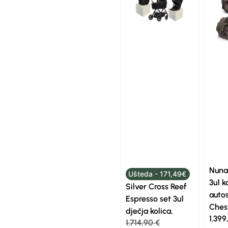
Nuna
Ušteda - 171,49€
3u1 k
Silver Cross Reef
auto
Espresso set 3u1
Ches
dječja kolica,
1.39
1.714,90
€