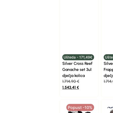
Ušteda - 171,49€
Ušte
Silver Cross Reef
Silve
Ganache set 3u1
Frapp
dječja kolica
dječj
1.714,90
€
1.714
1.543,41
€
Popust -10%