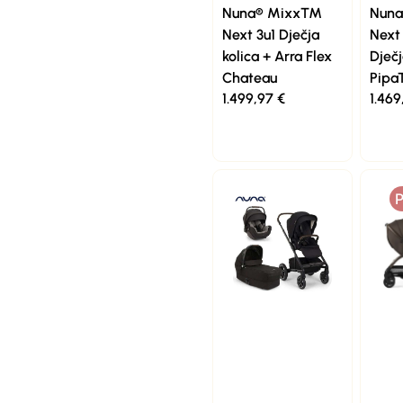
Nuna® Mixx™
Nun
Next 3u1 Dječja
Next 
kolica + Arra Flex
Dječj
Chateau
Pipa
1.499,97
€
1.46
P