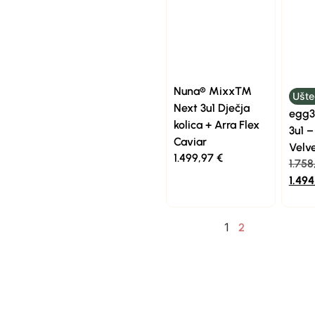
Nuna® Mixx™
Ušte
Next 3u1 Dječja
egg3®
kolica + Arra Flex
3u1 
Caviar
Velv
1.499,97
€
1.75
1.49
1
2