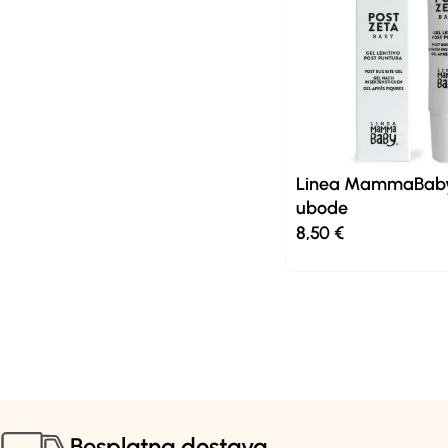
Linea MammaBaby
ubode
8,50
€
Besplatna dostava