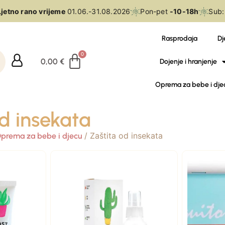
jetno rano vrijeme
01.06.-31.08.2026
Pon-pet
-10-18h
Sub:
Rasprodaja
Dj
0,00
€
Dojenje i hranjenje
Oprema za bebe i dje
d insekata
/ Zaštita od insekata
prema za bebe i djecu