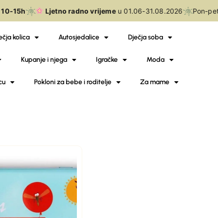
10-15h
Ljetno radno vrijeme
u 01.06-31.08.2026
Pon-pet
ečja kolica
Autosjedalice
Dječja soba
Kupanje i njega
Igračke
Moda
cu
Pokloni za bebe i roditelje
Za mame