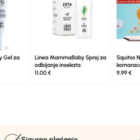
 Gel za
Linea MammaBaby Sprej za
Squitos N
odbijanje insekata
komarac
11,00
€
9,99
€
Sigurno plaćanje