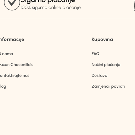
100% sigurno online plaćanje
Informacije
Kupovina
O nama
FAQ
ućan Choconilla’s
Načini plaćanja
ontaktirajte nas
Dostava
log
Zamjena i povrati