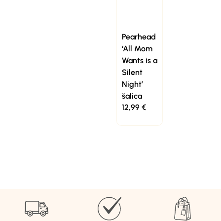
Pearhead
‘All Mom
Wants is a
Silent
Night’
šalica
12,99
€