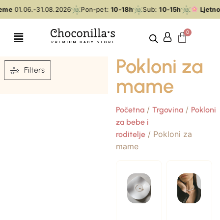
jeme
01.06.-31.08.2026
Pon-pet:
10-18h
Sub:
10-15h
Ljetno
Pokloni za
Filters
mame
/
/
Početna
Trgovina
Pokloni
za bebe i
/ Pokloni za
roditelje
mame