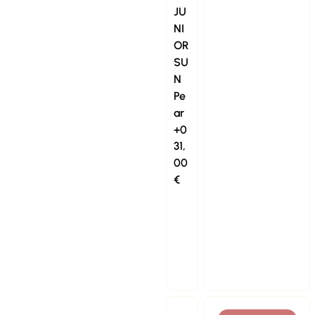
JU
NI
OR
SU
N
Pe
ar
+0
31,
00
€