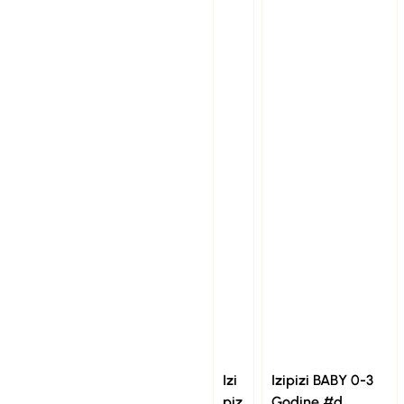
Izi
Izipizi BABY 0-3
piz
Godine #d