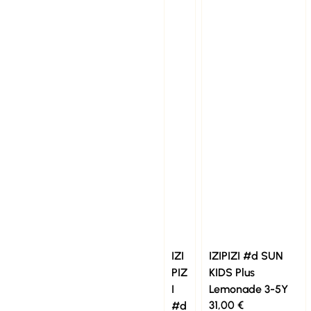
IZI
IZIPIZI #d SUN
PIZ
KIDS Plus
I
Lemonade 3-5Y
31,00
€
#d