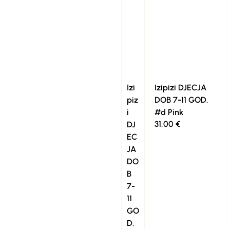
Izi
Izipizi DJECJA
piz
DOB 7-11 GOD.
i
#d Pink
31,00
€
DJ
EC
JA
DO
B
7-
11
GO
D.