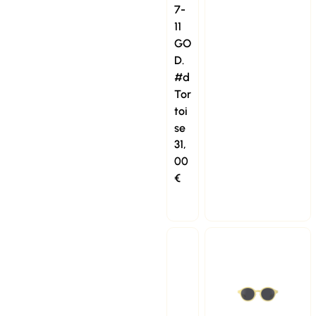
7-
11
GO
D.
#d
Tor
toi
se
31,
00
€