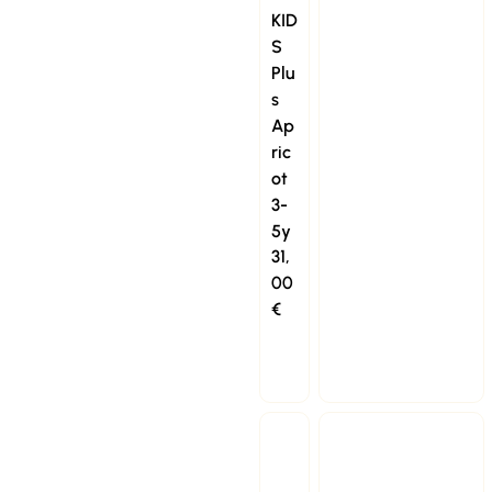
KID
S
Plu
s
Ap
ric
ot
3-
5y
31,
00
€