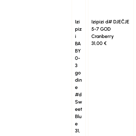
Izi
Izipizi d# DJEČJE
piz
5-7 GOD
i
Cranberry
31,00
€
BA
BY
0-
3
go
din
e
#d
Sw
eet
Blu
e
31,