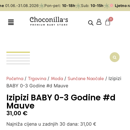
me
01.06.-31.08.2026
Pon-pet:
10-18h
Sub:
10-15h
Ljetno r
/
/
/
/ Izipizi
Početna
Trgovina
Moda
Sunčane Naočale
BABY 0-3 Godine #d Mauve
Izipizi BABY 0-3 Godine #d
Mauve
31,00
€
Najniža cijena u zadnjih 30 dana:
31,00
€