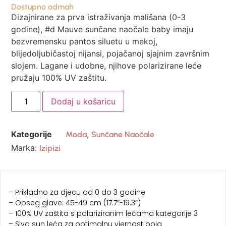
Dostupno odmah
Dizajnirane za prva istraživanja mališana (0-3
godine), #d Mauve sunčane naočale baby imaju
bezvremensku pantos siluetu u mekoj,
blijedoljubičastoj nijansi, pojačanoj sjajnim završnim
slojem. Lagane i udobne, njihove polarizirane leće
pružaju 100% UV zaštitu.
Dodaj u košaricu
Kategorije
,
Moda
Sunčane Naočale
Marka:
Izipizi
– Prikladno za djecu od 0 do 3 godine
– Opseg glave: 45-49 cm (17.7″-19.3″)
– 100% UV zaštita s polariziranim lećama kategorije 3
– Siva sun leća za optimalnu vjernost boja