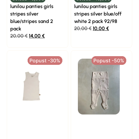
lunilou panties girls
lunilou panties girls
stripes silver
stripes silver blue/off
blue/stripes sand 2
white 2 pack 92/98
20,00
€
10,00
€
pack
20,00
€
14,00
€
Popust -30%
Popust -30%
Popust -50%
Popust -50%