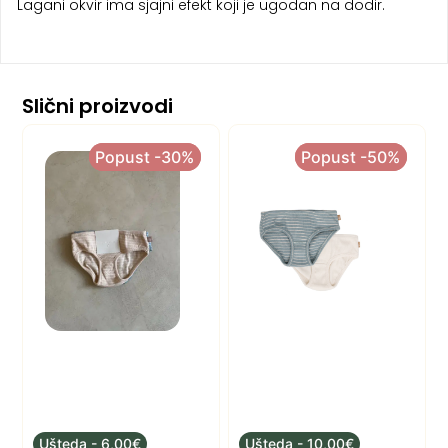
Lagani okvir ima sjajni efekt koji je ugodan na dodir.
Slični proizvodi
Popust -30%
Popust -30%
Popust -50%
Popust -50%
Ušteda - 6,00€
Ušteda - 10,00€