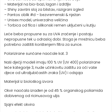
– Materijal na bio-bazi, lagan i izdržljiv
– Shiny završni sloj za blistav, razigrani izgled
– Pantos oblik #d – bezvremenski & nježan
– Unisex model, univerzalna veličina
– Torbica od filca i silikonski remen uključeni u kutiju
Leće beba propusne su za UVA zračenje i postaju
nepropusne tek u odrasloj dobi. Stoga je mrežnicu beba
potrebno zaštititi korištenjem filtra za sunce.
Polarizirane sunčane naočale kat. 3
Naši dječji modeli imaju 100 % UV (UV 400) polarizirane
leće kategorije 3, nude učinkovitu zaštitu za oči vaše
djece od ultraljubičastih zraka (UV) i odsjaja
Materijal iz biološkog izvora
Okvir naočala izrađen je od 45 % organskog poliamida
dobivenog od ricinusovog ulja.
Sjajni efekt okvira