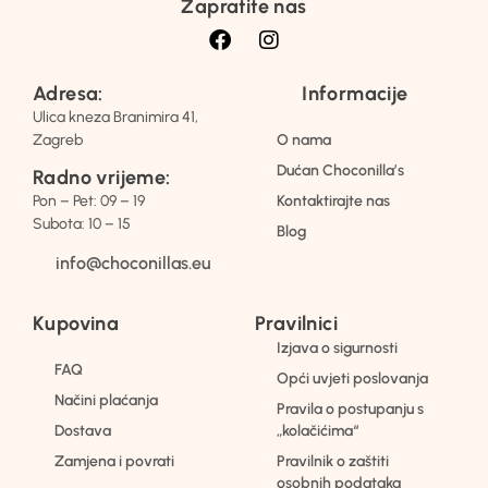
Zapratite nas
Adresa:
Informacije
Ulica kneza Branimira 41,
Zagreb
O nama
Dućan Choconilla’s
Radno vrijeme:
Pon – Pet: 09 – 19
Kontaktirajte nas
Subota: 10 – 15
Blog
info@choconillas.eu
Kupovina
Pravilnici
Izjava o sigurnosti
FAQ
Opći uvjeti poslovanja
Načini plaćanja
Pravila o postupanju s
Dostava
„kolačićima“
Zamjena i povrati
Pravilnik o zaštiti
osobnih podataka