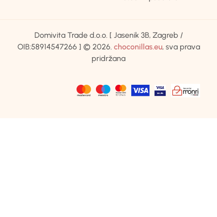
Domivita Trade d.o.o. [ Jasenik 3B, Zagreb /
OIB:58914547266 ] © 2026.
choconillas.eu
, sva prava
pridržana