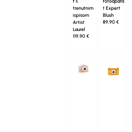
t s
fotoapara
trenutnim
t Expert
ispisom
Blush
89,90
€
Artist
Laurel
119,90
€