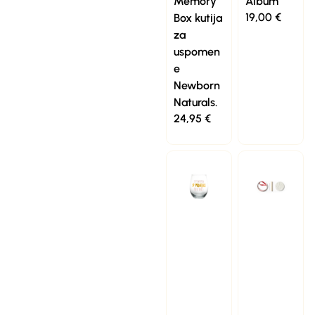
Memory
Album
19,00
€
Box kutija
za
uspomen
e
Newborn
Naturals.
24,95
€