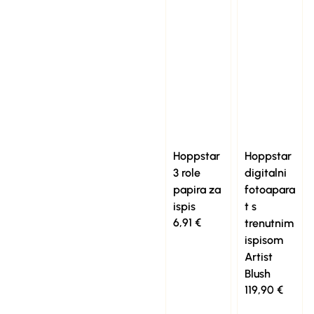
Hoppstar
Hoppstar
3 role
digitalni
papira za
fotoapara
ispis
t s
6,91
€
trenutnim
ispisom
Artist
Blush
119,90
€