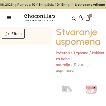
08.2026
Pon-pet:
10-18h
Sub:
10-15h
Ljetno rano vrijeme
0
Stvaranje
Filters
uspomena
/
/
Početna
Trgovina
Pokloni
za bebe i
/ Stvaranje
roditelje
uspomena