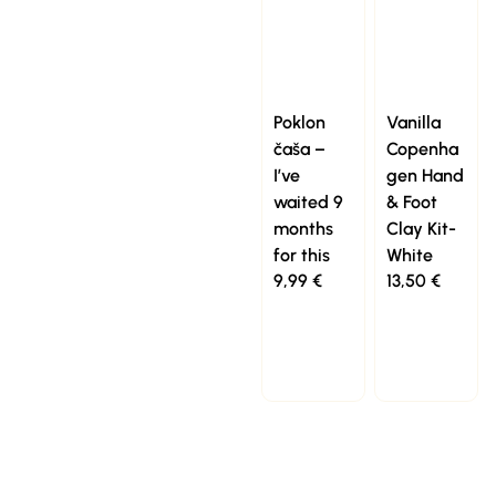
Poklon
Vanilla
čaša –
Copenha
I’ve
gen Hand
waited 9
& Foot
months
Clay Kit-
for this
White
9,99
€
13,50
€