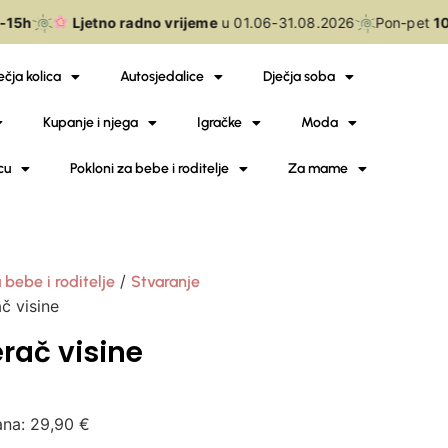
15h
Ljetno radno vrijeme
u 01.06-31.08.2026
Pon-pet
10
ečja kolica
Autosjedalice
Dječja soba
Kupanje i njega
Igračke
Moda
cu
Pokloni za bebe i roditelje
Za mame
/
 bebe i roditelje
Stvaranje
č visine
erač visine
ana:
29,90
€