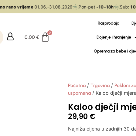
o rano vrijeme
01.06.-31.08.2026
Pon-pet
-10-18h
Sub:
10-
Rasprodaja
Dj
0,00
€
Dojenje i hranjenje
Oprema za bebe i dje
/
/
Početna
Trgovina
Pokloni za
/ Kaloo dječji mjera
uspomena
Kaloo dječji mj
29,90
€
Najniža cijena u zadnjih 30 d