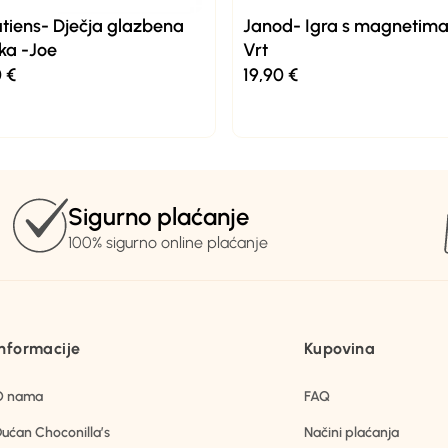
putiens- Dječja glazbena
Janod- Igra s magnetima
ka -Joe
Vrt
0
€
19,90
€
Sigurno plaćanje
100% sigurno online plaćanje
Informacije
Kupovina
O nama
FAQ
ućan Choconilla’s
Načini plaćanja