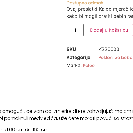
Dostupno odmah
Ovaj preslatki Kaloo mjerač i
kako bi mogli pratiti bebin ras
Dodaj u košaricu
SKU
K220003
Kategorije
Pokloni za bebe 
Marka:
Kaloo
va omogućit će vam da izmjerite dijete zahvaljujući malom
bi pomaknuli medvjedića, uže ćete morati povući sa stražn
e od 60 cm do 160 cm.