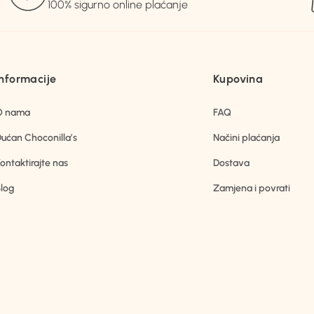
100% sigurno online plaćanje
Informacije
Kupovina
O nama
FAQ
ućan Choconilla’s
Načini plaćanja
ontaktirajte nas
Dostava
log
Zamjena i povrati