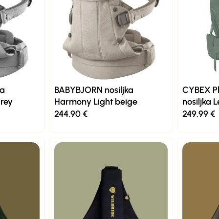
ka
BABYBJORN nosiljka
CYBEX P
rey
Harmony Light beige
nosiljka 
244,90
€
249,99
€