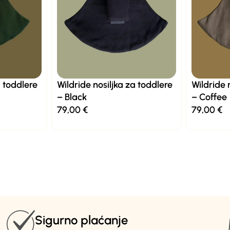
a toddlere
Wildride nosiljka za toddlere
Wildride 
– Black
– Coffee
79,00
€
79,00
€
Sigurno plaćanje