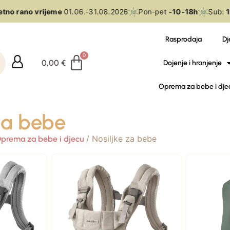
tno rano vrijeme
01.06.-31.08.2026
Pon-pet
-10-18h
Sub:
10
Rasprodaja
Dj
0,00
€
Dojenje i hranjenje
Oprema za bebe i dje
 za bebe
/ Nosiljke za bebe
prema za bebe i djecu