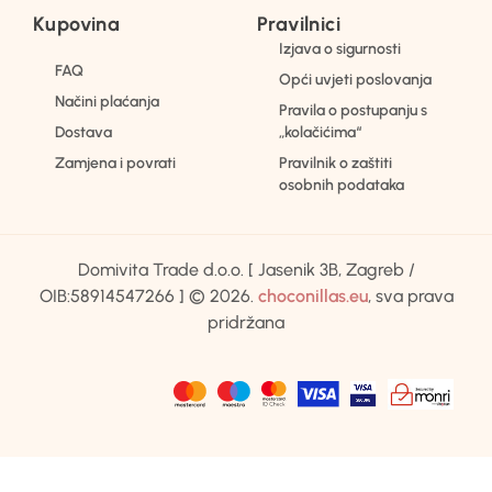
Kupovina
Pravilnici
Izjava o sigurnosti
FAQ
Opći uvjeti poslovanja
Načini plaćanja
Pravila o postupanju s
Dostava
„kolačićima“
Zamjena i povrati
Pravilnik o zaštiti
osobnih podataka
Domivita Trade d.o.o. [ Jasenik 3B, Zagreb /
OIB:58914547266 ] © 2026.
choconillas.eu
, sva prava
pridržana