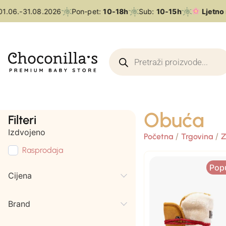
.06.-31.08.2026
Pon-pet:
10-18h
Sub:
10-15h
Ljetno r
Obuća
Filteri
Izdvojeno
/
/
Početna
Trgovina
Z
Rasprodaja
Pop
Cijena
Brand