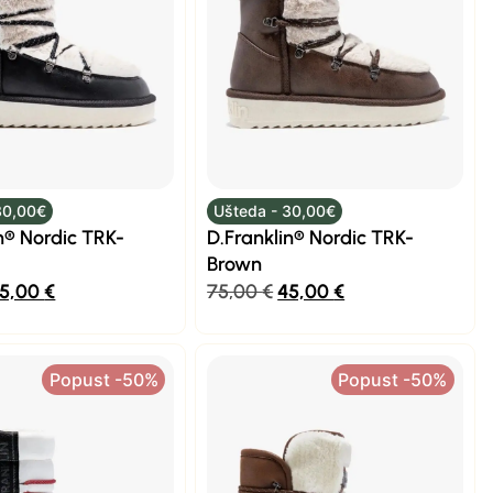
30,00€
Ušteda - 30,00€
n® Nordic TRK-
D.Franklin® Nordic TRK-
Brown
5,00
€
75,00
€
45,00
€
Popust -50%
Popust -50%