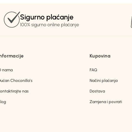
Sigurno plaćanje
100% sigurno online plaćanje
Informacije
Kupovina
O nama
FAQ
ućan Choconilla’s
Načini plaćanja
ontaktirajte nas
Dostava
log
Zamjena i povrati