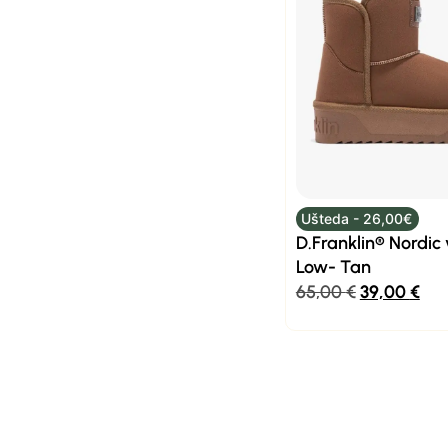
Ušteda - 26,00€
D.Franklin® Nordic 
Low- Tan
65,00
€
39,00
€