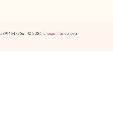
IB:58914547266 ] © 2026.
choconillas.eu
, sva