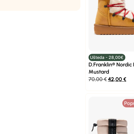
Ušteda - 28,00€
D.Franklin® Nordic 
Mustard
70,00
€
42,00
€
Pop