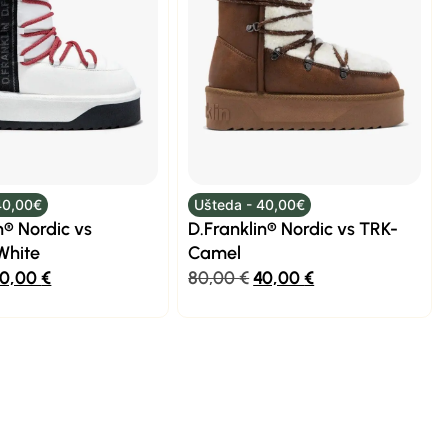
40,00€
Ušteda - 40,00€
n® Nordic vs
D.Franklin® Nordic vs TRK-
White
Camel
40,00
€
80,00
€
40,00
€