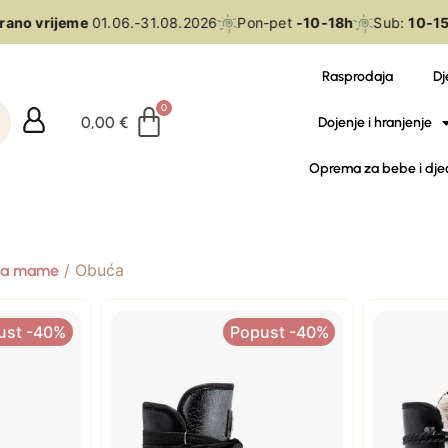
ano vrijeme
01.06.-31.08.2026
Pon-pet
-10-18h
Sub:
10-15h
Rasprodaja
Dj
0,00
€
Dojenje i hranjenje
Oprema za bebe i dje
/ Obuća
a mame
ust -40%
Popust -40%