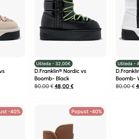
Ušteda - 32,00€
Ušteda - 
vs
D.Franklin® Nordic vs
D.Frankli
Boomb- Black
Boomb- 
80,00
€
48,00
€
80,00
€
ust -40%
Popust -40%