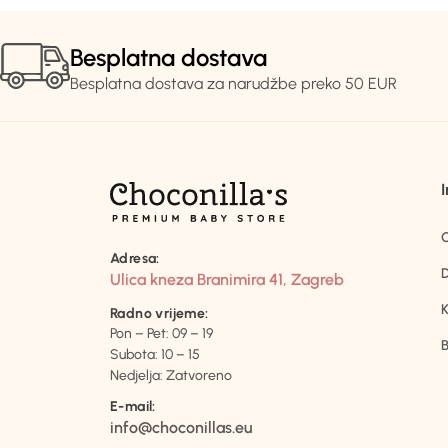
Besplatna dostava
Besplatna dostava za narudžbe preko 50 EUR
Adresa:
D
Ulica kneza Branimira 41, Zagreb
K
Radno vrijeme:
Pon – Pet: 09 – 19
B
Subota: 10 – 15
Nedjelja: Zatvoreno
E-mail:
info@choconillas.eu