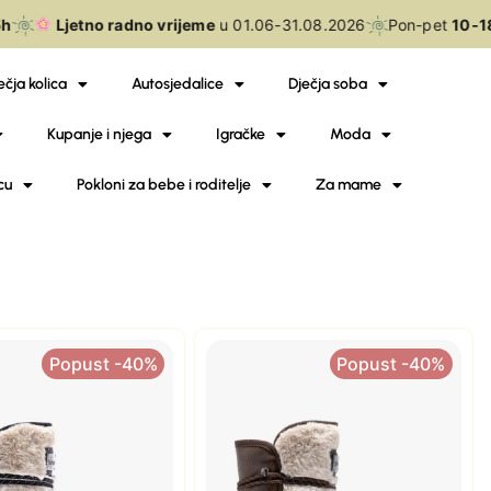
Ljetno radno vrijeme
u 01.06-31.08.2026
Pon-pet
10-18
ečja kolica
Autosjedalice
Dječja soba
Kupanje i njega
Igračke
Moda
cu
Pokloni za bebe i roditelje
Za mame
Popust -40%
Popust -40%