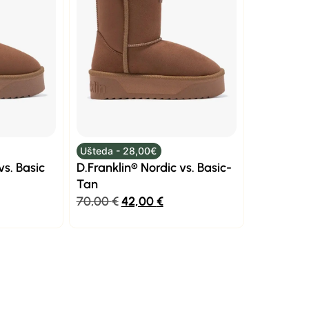
Ušteda - 28,00€
vs. Basic
D.Franklin® Nordic vs. Basic-
Tan
70,00
€
42,00
€