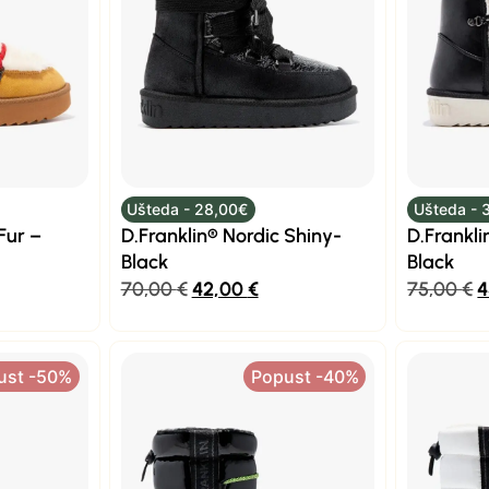
Ušteda - 28,00€
Ušteda - 
Fur –
D.Franklin® Nordic Shiny-
D.Frankli
Black
Black
70,00
€
42,00
€
75,00
€
4
ust -50%
Popust -40%