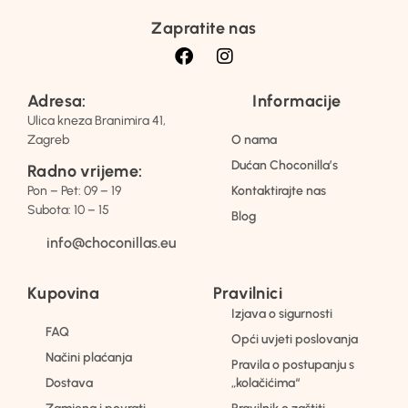
Zapratite nas
Adresa:
Informacije
Ulica kneza Branimira 41,
Zagreb
O nama
Dućan Choconilla’s
Radno vrijeme:
Pon – Pet: 09 – 19
Kontaktirajte nas
Subota: 10 – 15
Blog
info@choconillas.eu
Kupovina
Pravilnici
Izjava o sigurnosti
FAQ
Opći uvjeti poslovanja
Načini plaćanja
Pravila o postupanju s
Dostava
„kolačićima“