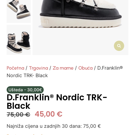
/
/
/
/ D.Franklin®
Početna
Trgovina
Za mame
Obuća
Nordic TRK- Black
Ušteda - 30,00€
D.Franklin® Nordic TRK-
Black
45,00
€
75,00
€
Najniža cijena u zadnjih 30 dana:
75,00
€