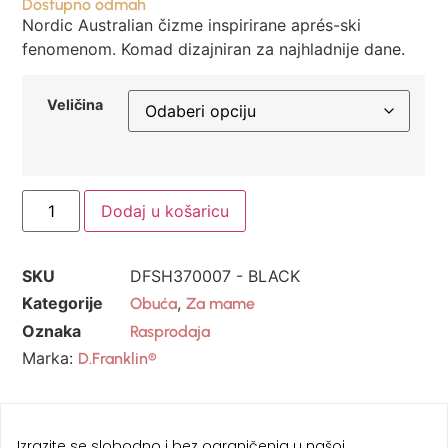
Dostupno odmah
Nordic Australian čizme inspirirane aprés-ski
fenomenom. Komad dizajniran za najhladnije dane.
Veličina
Dodaj u košaricu
SKU
DFSH370007 - BLACK
Kategorije
,
Obuća
Za mame
Oznaka
Rasprodaja
Marka:
D.Franklin®
Izrazite se slobodno i bez ograničenja u našoj