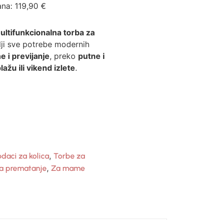
ana:
119,90
€
ultifunkcionalna torba za
ji sve potrebe modernih
e i previjanje
, preko
putne i
lažu ili vikend izlete
.
,
daci za kolica
Torbe za
,
a prematanje
Za mame