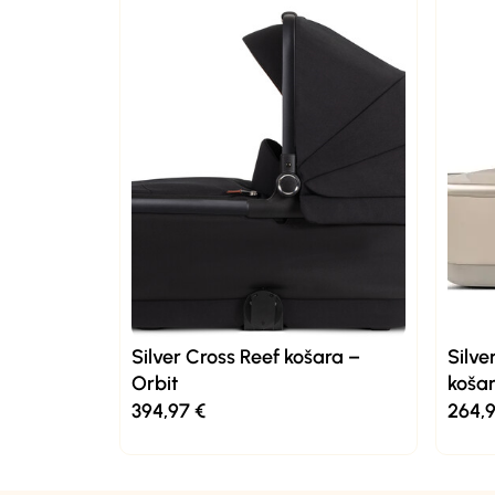
Silver Cross Reef košara –
Silve
Orbit
koša
394,97
€
264,