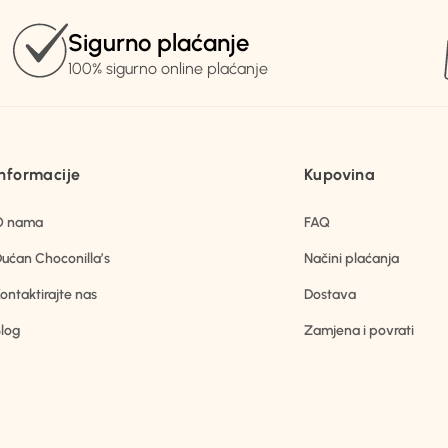
Sigurno plaćanje
100% sigurno online plaćanje
Informacije
Kupovina
O nama
FAQ
ućan Choconilla’s
Načini plaćanja
ontaktirajte nas
Dostava
log
Zamjena i povrati