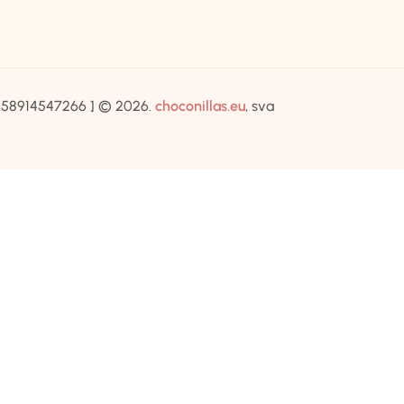
IB:58914547266 ] © 2026.
choconillas.eu
, sva