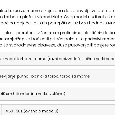
nalna torba za mame
dizajnirana da zadovolji sve potrebe
do
torbe za plažu ili vikend izlete
. Ovaj model nudi
veliki ka
očica, odjeće i ostalih potrepština, uz brzo i jednostav
rijala i opremljena višestrukim pretincima, elastičnim tr
nutarnji džep
za bočice ili grijaće pakete te
podesivi reme
rba za svakodnevne obaveze, duža putovanja ili posjete rodi
ki model torbe za mame (razni proizvođači, tipično veliki capa
revijanje, putna i bolnička torba, torba za mame
× 40 cm
(standardna velika veličina)
≈ 50–58 L
(ovisno o modelu)