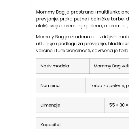
Mommy Bag
je
prostrana i multifunkcio
previjanje
, preko
putne i bolničke torbe
, 
olakšavaju spremanje pelena, maramica, b
Mommy Bag je izrađena od izdržljivih mate
uključuje i
podlogu za previjanje
,
hladilni u
veličine i funkcionalnosti, savršena je to
Naziv modela
Mommy Bag
veli
Namjena
Torba za pelene, p
Dimenzije
55 × 30 
Kapacitet