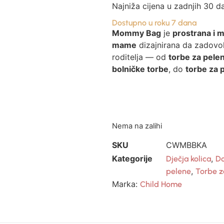
Najniža cijena u zadnjih 30 d
Dostupno u roku 7 dana
Mommy Bag
je
prostrana i m
mame
dizajnirana da zadovol
roditelja — od
torbe za pelen
bolničke torbe
, do
torbe za p
Nema na zalihi
SKU
CWMBBKA
Kategorije
,
Dječja kolica
Do
,
pelene
Torbe z
Marka:
Child Home