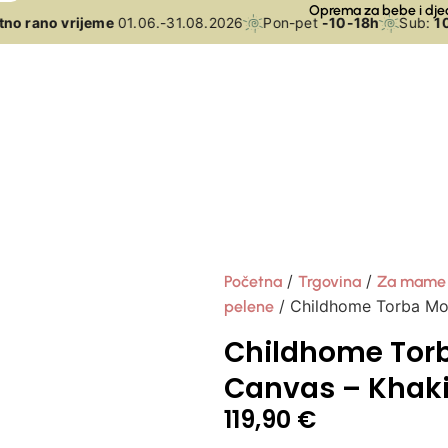
Oprema za bebe i dje
o rano vrijeme
01.06.-31.08.2026
Pon-pet
-10-18h
Sub:
10-
/
/
Početna
Trgovina
Za mame
/ Childhome Torba M
pelene
Childhome To
Canvas – Khak
119,90
€