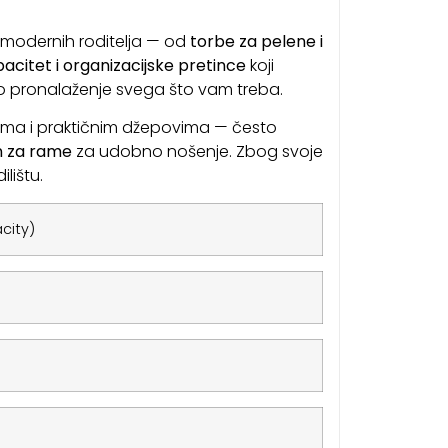
 modernih roditelja — od
torbe za pelene i
pacitet i organizacijske pretince
koji
no pronalaženje svega što vam treba.
akama i praktičnim džepovima — često
n za rame
za udobno nošenje. Zbog svoje
lištu.
city)