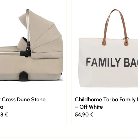
r Cross Dune Stone
Childhome Torba Family
ra
– Off White
98
€
54,90
€