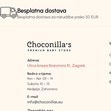
Besplatna dostava
Besplatna dostava za narudžbe preko 50 EUR
Adresa:
D
Ulica kneza Branimira 41, Zagreb
K
Radno vrijeme:
Pon – Pet: 09 – 19
B
Subota: 10 – 15
Nedjelja: Zatvoreno
E-mail:
info@choconillas.eu
Zapratite nas