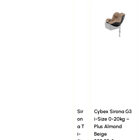
Sir
Cybex Sirona G3
on
i-Size 0-20kg –
a T
Plus Almond
i-
Beige