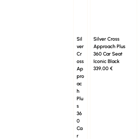
Sil
Silver Cross
ver
Approach Plus
Cr
360 Car Seat
oss
Iconic Black
339,00
€
Ap
pro
ac
h
Plu
s
36
0
Ca
r