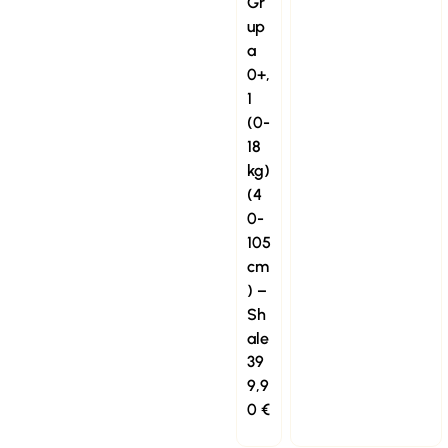
Gr
up
a
0+,
1
(0-
18
kg)
(4
0-
105
cm
) –
Sh
ale
39
9,9
0
€