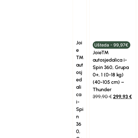
Joi
Ušteda - 99,97€
e
Joie™
™
autosjedalica i-
aut
Spin 360, Grupa
osj
0+, 1 (0-18 kg)
ed
(40-105 cm) –
ali
Thunder
ca
399,90
€
299,93
€
i-
Spi
n
36
0,