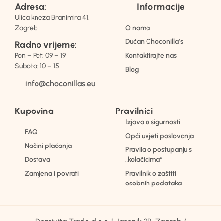
Adresa:
Informacije
Ulica kneza Branimira 41,
Zagreb
O nama
Dućan Choconilla’s
Radno vrijeme:
Pon – Pet: 09 – 19
Kontaktirajte nas
Subota: 10 – 15
Blog
info@choconillas.eu
Kupovina
Pravilnici
Izjava o sigurnosti
FAQ
Opći uvjeti poslovanja
Načini plaćanja
Pravila o postupanju s
Dostava
„kolačićima“
Zamjena i povrati
Pravilnik o zaštiti
osobnih podataka