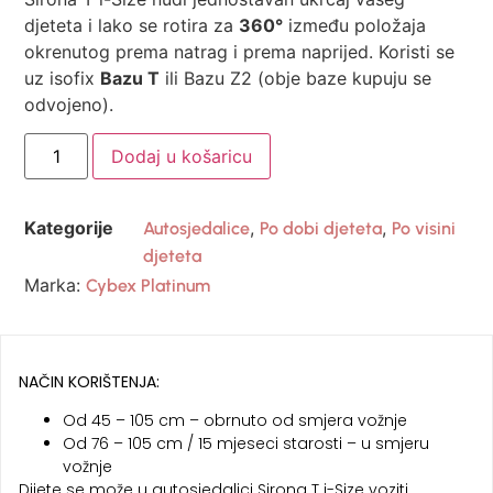
djeteta i lako se rotira za
360°
između položaja
okrenutog prema natrag i prema naprijed. Koristi se
uz isofix
Bazu T
ili Bazu Z2 (obje baze kupuju se
odvojeno).
Dodaj u košaricu
Kategorije
,
,
Autosjedalice
Po dobi djeteta
Po visini
djeteta
Marka:
Cybex Platinum
NAČIN KORIŠTENJA:
Od 45 – 105 cm – obrnuto od smjera vožnje
Od 76 – 105 cm / 15 mjeseci starosti – u smjeru
vožnje
Dijete se može u autosjedalici Sirona T i-Size voziti