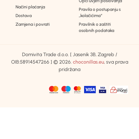
Opći uvjeti poslovanja
Načini plaćanja
Pravila o postupanju s
Dostava
„kolačićima“
Zamjena i povrati
Pravilnik o zaštiti
osobnih podataka
Domivita Trade d.o.o. [ Jasenik 3B, Zagreb /
OIB:58914547266 ] © 2026.
choconillas.eu
, sva prava
pridržana