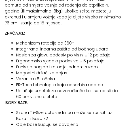
obrnuto od smjera vožnje od rođenja do otprilike 4.
godine (ili maksimalno 18kg). Ukoliko želite, možete ju
okrenuti i u smjeru vožnje kada je dijete visoko minimalno
76 cm i starije od 15 mjeseci.
ZNAČAJKE:
Mehanizam rotacije od 360°
Integrirana linearna zaštita od bočnog udara
Naslon za glavu podesiv po visini u 12 položaja
Ergonomsko sjedalo podesivo u 5 položaja
Funkcija nagiba i rotacije jednom rukom
Magnetni držači za pojas
Vezanje u 5 točaka
ER-Tech tehnologija koja apsorbira udarce
Uključuje umetak za novorođenče koji se koristi do
60 cm visine djeteta
ISOFIX BAZE:
Sirona T i-Size autosjedalica može se koristiti uz
Bazu T i Bazu Z2
Obje baze kupuju se odvojeno