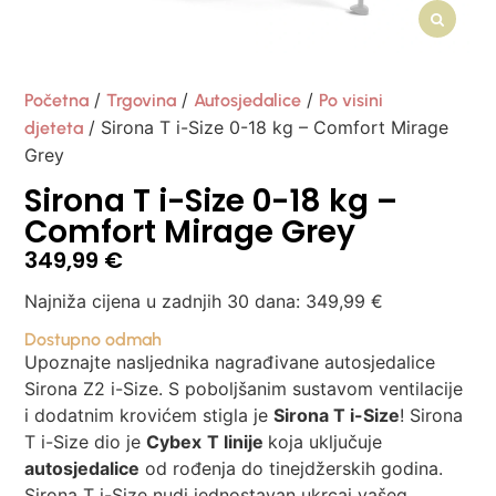
/
/
/
Početna
Trgovina
Autosjedalice
Po visini
/ Sirona T i-Size 0-18 kg – Comfort Mirage
djeteta
Grey
Sirona T i-Size 0-18 kg –
Comfort Mirage Grey
349,99
€
Najniža cijena u zadnjih 30 dana:
349,99
€
Dostupno odmah
Upoznajte nasljednika nagrađivane autosjedalice
Sirona Z2 i-Size. S poboljšanim sustavom ventilacije
i dodatnim krovićem stigla je
Sirona T i-Size
! Sirona
T i-Size dio je
Cybex
T linije
koja uključuje
autosjedalice
od rođenja do tinejdžerskih godina.
Sirona T i-Size nudi jednostavan ukrcaj vašeg