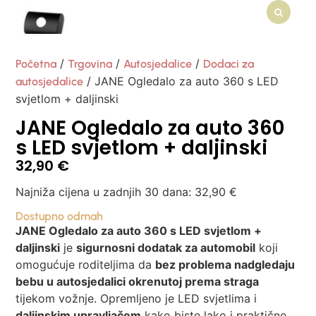
/
/
/
Početna
Trgovina
Autosjedalice
Dodaci za
/ JANE Ogledalo za auto 360 s LED
autosjedalice
svjetlom + daljinski
JANE Ogledalo za auto 360
s LED svjetlom + daljinski
32,90
€
Najniža cijena u zadnjih 30 dana:
32,90
€
Dostupno odmah
JANE Ogledalo za auto 360 s LED svjetlom +
daljinski
je
sigurnosni dodatak za automobil
koji
omogućuje roditeljima da
bez problema nadgledaju
bebu u autosjedalici okrenutoj prema straga
tijekom vožnje. Opremljeno je LED svjetlima i
daljinskim upravljačem
kako biste lako i praktično