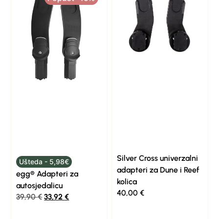
Silver Cross univerzalni
Ušteda - 5,98€
adapteri za Dune i Reef
egg® Adapteri za
kolica
autosjedalicu
40,00
€
39,90
€
33,92
€