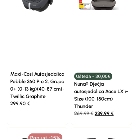
Maxi-Cosi Autosjedalica
Ušteda - 30,00€
Pebble 360 Pro 2, Grupa
Nuna® Dječja
0+ (0-13 kg)(40-87 cm)-
autosjedalica Aace LX i-
Twillic Graphite
Size (100-150cm)
299,90
€
Thunder
269,99
€
239,99
€
Popust -15%
Popust -15%