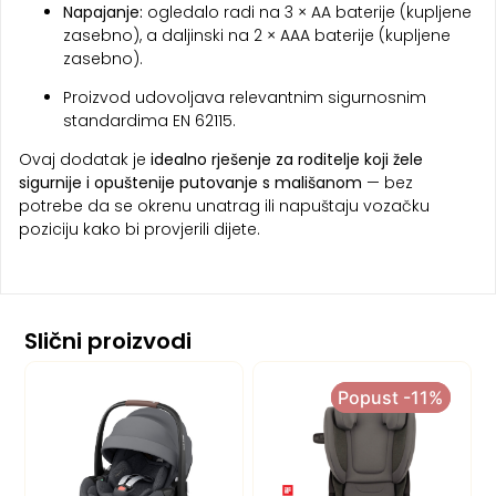
Napajanje:
ogledalo radi na 3 × AA baterije (kupljene
zasebno), a daljinski na 2 × AAA baterije (kupljene
zasebno).
Proizvod udovoljava relevantnim sigurnosnim
standardima EN 62115.
Ovaj dodatak je
idealno rješenje za roditelje koji žele
sigurnije i opuštenije putovanje s mališanom
— bez
potrebe da se okrenu unatrag ili napuštaju vozačku
poziciju kako bi provjerili dijete.
Slični proizvodi
Popust -11%
Popust -11%