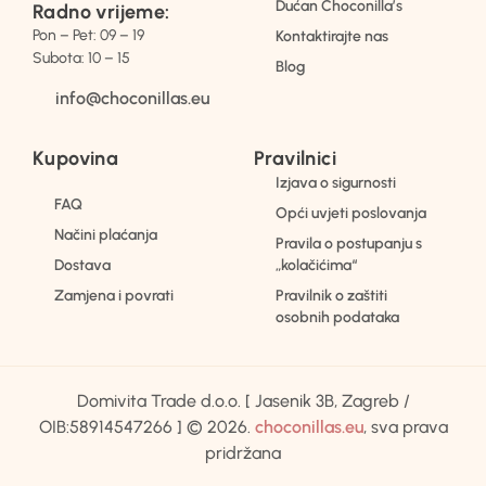
Dućan Choconilla’s
Radno vrijeme:
Pon – Pet: 09 – 19
Kontaktirajte nas
Subota: 10 – 15
Blog
info@choconillas.eu
Kupovina
Pravilnici
Izjava o sigurnosti
FAQ
Opći uvjeti poslovanja
Načini plaćanja
Pravila o postupanju s
Dostava
„kolačićima“
Zamjena i povrati
Pravilnik o zaštiti
osobnih podataka
Domivita Trade d.o.o. [ Jasenik 3B, Zagreb /
OIB:58914547266 ] © 2026.
choconillas.eu
, sva prava
pridržana