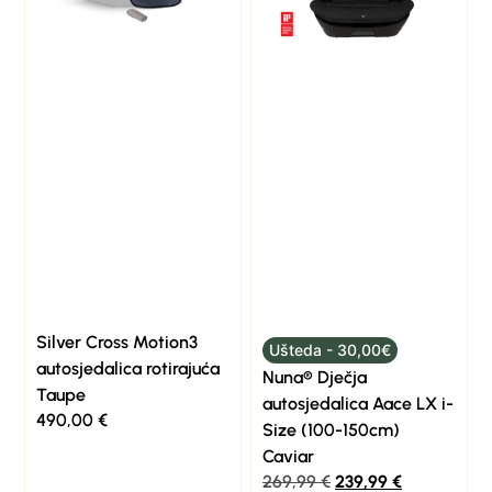
Silver Cross Motion3
Ušteda - 30,00€
autosjedalica rotirajuća
Nuna® Dječja
Taupe
autosjedalica Aace LX i-
490,00
€
Size (100-150cm)
Caviar
269,99
€
239,99
€