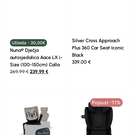
Silver Cross Approach
Ušteda - 30,00€
Plus 360 Car Seat Iconic
Nuna® Dječja
Black
autosjedalica Aace LX i-
339,00
€
Size (100-150cm) Calla
269,99
€
239,99
€
Popust -11%
Popust -11%