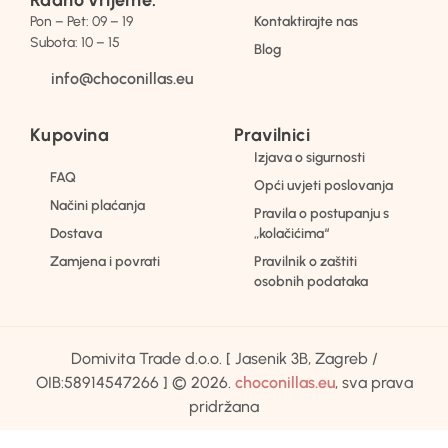
Pon – Pet: 09 – 19
Kontaktirajte nas
Subota: 10 – 15
Blog
info@choconillas.eu
Kupovina
Pravilnici
Izjava o sigurnosti
FAQ
Opći uvjeti poslovanja
Načini plaćanja
Pravila o postupanju s
Dostava
„kolačićima“
Zamjena i povrati
Pravilnik o zaštiti
osobnih podataka
Domivita Trade d.o.o. [ Jasenik 3B, Zagreb /
OIB:58914547266 ] © 2026.
choconillas.eu
, sva prava
pridržana