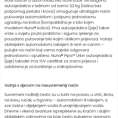
Isofix sustav u automobilu bez Isofix baze. Ultralagana
autosjedalica s težinom od samo 3,3 kg (težina bez
potpornog jastuka i krova) omogućuje ultralagan način
putovanja automobilom i potpuno jednostavnu
ugradnju na kolica (kompatibilna je s bilo kojim
modelom Nuna® kolica). Prva autosjedalica (jaje) takve
vrste u svijetu pruža praktično i sigurno rješenje za
pouzdano putovanje bilo kojim oblikom prijevoza. Vožnja
obiteljskim automobilom, taksijem ili rent-a-carom –
putujte na način koji vama najviše odgovara
jednostavno i opušteno. Nuna® Pipa™ Urbn autosjedalica
(jaje) također ima TUV certifikat za zračni prijevoz i
odobrena je za korištenje u zrakoplovima.
Vožnja s djecom na nasuvremeniji način
Suvremeni roditelji često su u žurbi na posao, u vrtić, školu,
na kavu, ručak, u trgovinu – automobilom ili taksijem, a
sve češće i dijeljenjem vozila ili unajmljivanjem vozila.
Dnevne i vikend avanture isprepletene su kraćim i duljim
obiteljskim odmorima na koje često putujemo avionom.