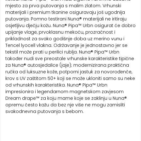
mjesto za prva putovanja s malim zlatom. Vrhunski
materijali i premium tkanine osiguravaju još ugodnija
putovanja. Pomno testirani Nuna® materijali ne iritiraju
osjetljivu dječju kožu. Nuna® Pipa™ Urbn osigurat će dobro
upijanje vlage, prvoklasnu mekoću, prozračnost i
prikladnost za svako godišnje doba uz merino vunu i
Tencel lyocell vlakna. Održavanje je jednostavno jer se
tekstil može prati u perilici rublja. Nuna® Pipa™ Urbn
također nudi sve preostale vrhunske karakteristike tipične
za Nuna® autosjedalice (jaje); modernizirana praktična
ručka od luksuzne kože, potporni jastuk za novorođenče,
krov s UV zaštitom 50+ koji se može ukloniti samo su neke
od vrhunskih karakteristika. Nuna® Pipa™ Urbn
impresionira i legendarnom magnetskom zavjesom
Dream drape™ za koju mame koje se zaklinju u Nuna®
opremu često kažu da bez nje više ne mogu zamisliti
svakodnevna putovanja s bebom.