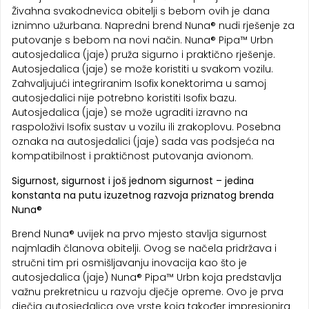
Živahna svakodnevica obitelji s bebom ovih je dana
iznimno užurbana. Napredni brend Nuna® nudi rješenje za
putovanje s bebom na novi način. Nuna® Pipa™ Urbn
autosjedalica (jaje) pruža sigurno i praktično rješenje.
Autosjedalica (jaje) se može koristiti u svakom vozilu.
Zahvaljujući integriranim Isofix konektorima u samoj
autosjedalici nije potrebno koristiti Isofix bazu.
Autosjedalica (jaje) se može ugraditi izravno na
raspoloživi Isofix sustav u vozilu ili zrakoplovu. Posebna
oznaka na autosjedalici (jaje) sada vas podsjeća na
kompatibilnost i praktičnost putovanja avionom.
Sigurnost, sigurnost i još jednom sigurnost – jedina
konstanta na putu izuzetnog razvoja priznatog brenda
Nuna®
Brend Nuna® uvijek na prvo mjesto stavlja sigurnost
najmlađih članova obitelji. Ovog se načela pridržava i
stručni tim pri osmišljavanju inovacija kao što je
autosjedalica (jaje) Nuna® Pipa™ Urbn koja predstavlja
važnu prekretnicu u razvoju dječje opreme. Ovo je prva
dječja autosjedalica ove vrste koja također impresionira