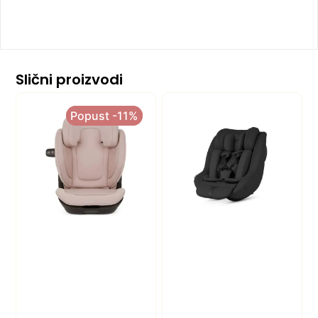
Slični proizvodi
Popust -11%
Popust -11%