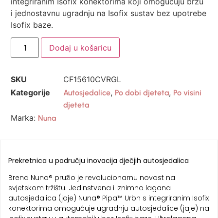
integriranim Isofix konektorima koji omogućuju brzu
i jednostavnu ugradnju na Isofix sustav bez upotrebe
Isofix baze.
Dodaj u košaricu
SKU
CF15610CVRGL
Kategorije
,
,
Autosjedalice
Po dobi djeteta
Po visini
djeteta
Marka:
Nuna
Prekretnica u području inovacija dječjih autosjedalica
Brend Nuna® pružio je revolucionarnu novost na
svjetskom tržištu. Jedinstvena i iznimno lagana
autosjedalica (jaje) Nuna® Pipa™ Urbn s integriranim Isofix
konektorima omogućuje ugradnju autosjedalice (jaje) na