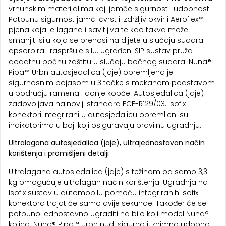
vrhunskim materijalima koji jamče sigurnost i udobnost.
Potpunu sigurnost jamči čvrst i izdržljiv okvir i Aeroflex™
pjena koja je lagana i savitljiva te kao takva može
smanjiti silu koja se prenosi na dijete u slučaju sudara –
apsorbira i raspršuje silu. Ugrađeni SIP sustav pruža
dodatnu bočnu zaštitu u slučaju bočnog sudara. Nuna®
Pipa™ Urbn autosjedalica (jaje) opremljena je
sigurnosnim pojasom u 3 točke s mekanom podstavom
u području ramena i donje kopče. Autosjedalica (jaje)
zadovoljava najnoviji standard ECE-R129/03. Isofix
konektori integrirani u autosjedalicu opremljeni su
indikatorima u boji koji osiguravaju pravilnu ugradnju.
Ultralagana autosjedalica (jaje), ultrajednostavan način
korištenja i promišljeni detalji
Ultralagana autosjedalica (jaje) s težinom od samo 3,3
kg omogućuje ultralagan način korištenja. Ugradnja na
Isofix sustav u automobilu pomoću integriranih Isofix
konektora trajat će samo dvije sekunde. Također će se
potpuno jednostavno ugraditi na bilo koji model Nuna®
kolica. Nuna® Pipa™ Urbn nudi sigurno i iznimno udobno