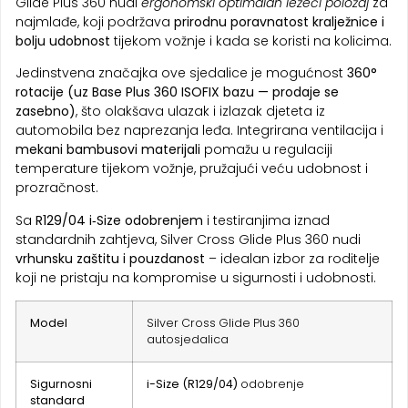
Glide Plus 360 nudi
ergonomski optimalan ležeći položaj
za
najmlađe, koji podržava
prirodnu poravnatost kralježnice i
bolju udobnost
tijekom vožnje i kada se koristi na kolicima.
Jedinstvena značajka ove sjedalice je mogućnost
360°
rotacije (uz Base Plus 360 ISOFIX bazu — prodaje se
zasebno)
, što olakšava ulazak i izlazak djeteta iz
automobila bez naprezanja leđa. Integrirana ventilacija i
mekani bambusovi materijali
pomažu u regulaciji
temperature tijekom vožnje, pružajući veću udobnost i
prozračnost.
Sa
R129/04 i‑Size odobrenjem
i testiranjima iznad
standardnih zahtjeva, Silver Cross Glide Plus 360 nudi
vrhunsku zaštitu i pouzdanost
– idealan izbor za roditelje
koji ne pristaju na kompromise u sigurnosti i udobnosti.
Model
Silver Cross Glide Plus 360
autosjedalica
Sigurnosni
i-Size (R129/04)
odobrenje
standard