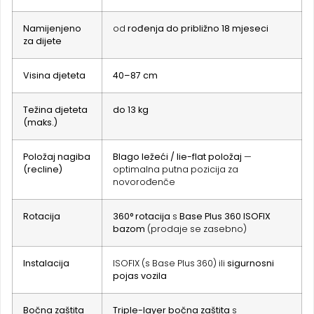
Namijenjeno
od
rođenja do približno 18 mjeseci
za dijete
Visina djeteta
40–87 cm
Težina djeteta
do 13 kg
(maks.)
Položaj nagiba
Blago ležeći / lie-flat položaj
—
(recline)
optimalna putna pozicija za
novorođenče
Rotacija
360° rotacija
s
Base Plus 360 ISOFIX
bazom
(prodaje se zasebno)
Instalacija
ISOFIX (s Base Plus 360) ili
sigurnosni
pojas vozila
Bočna zaštita
Triple-layer bočna zaštita
s