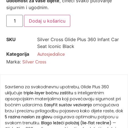
udobnost za vaše dijete
, čineći svako putovanje
sigurnim i ugodnim.
Dodaj u košaricu
SKU
Silver Cross Glide Plus 360 Infant Car
Seat Iconic Black
Kategorija
Autosjedalice
Marka:
Silver Cross
Savršena za svakodnevnu upotrebu, Glide Plus 360
uključuje
triple‑layer bočnu zaštitu
s inteligentnim
apsorpcijskim materijalima koji povećavaju sigurnost pri
bočnim udarcima.
EasyFit sustav vezivanja
omogućava
brzu i preciznu prilagodbu pojaseva kako dijete raste, dok
5 razina naslon za glavu
osigurava optimalnu potporu u
svakom trenutku.
Blago ležeći položaj (lie‑flat recline)
—