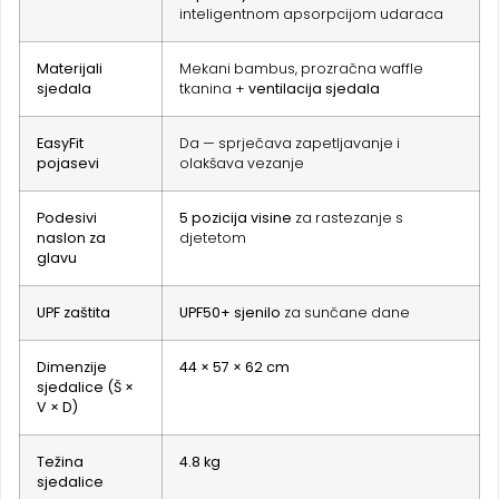
inteligentnom apsorpcijom udaraca
Materijali
Mekani bambus, prozračna waffle
sjedala
tkanina +
ventilacija sjedala
EasyFit
Da — sprječava zapetljavanje i
pojasevi
olakšava vezanje
Podesivi
5 pozicija visine
za rastezanje s
naslon za
djetetom
glavu
UPF zaštita
UPF50+ sjenilo
za sunčane dane
Dimenzije
44 × 57 × 62 cm
sjedalice (Š ×
V × D)
Težina
4.8 kg
sjedalice