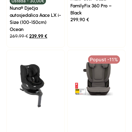
Ušteda - 30,00€
FamilyFix 360 Pro –
Nuna® Dječja
Black
autosjedalica Aace LX i-
299,90
€
Size (100-150cm)
Ocean
269,99
€
239,99
€
Popust -11%
Popust -11%