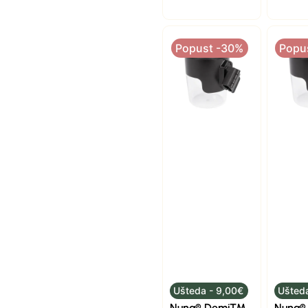
Popust -30%
Popu
Ušteda - 9,00€
Ušteda
Nuna® Demi™
Nuna® 