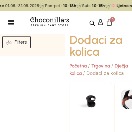
e
01.06.-31.08.2026
Pon-pet:
10-18h
Sub:
10-15h
Ljetno ra
Dodaci za
Filters
kolica
/
/
Početna
Trgovina
Dječja
/ Dodaci za kolica
kolica