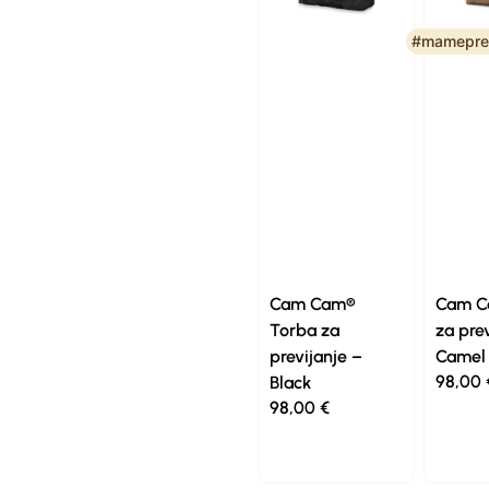
#mamepre
Cam Cam®
Cam C
Torba za
za pre
previjanje –
Camel
98,00
Black
98,00
€