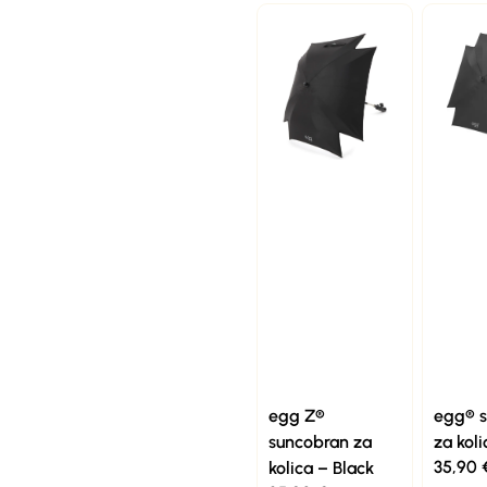
egg Z®
egg® 
suncobran za
za koli
35,90
kolica – Black