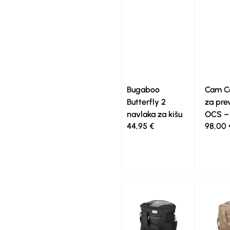
Bugaboo
Cam C
Butterfly 2
za pre
navlaka za kišu
OCS – 
44,95
€
98,00