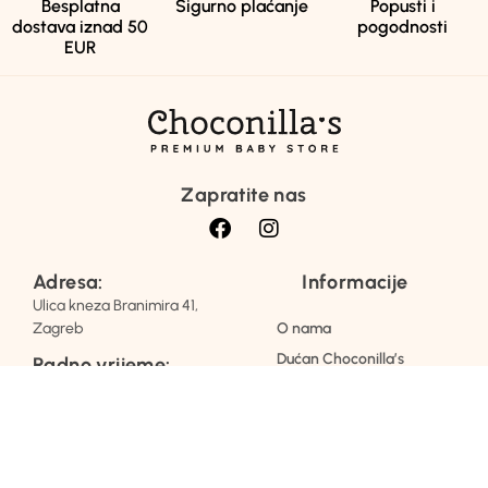
Besplatna
Sigurno plaćanje
Popusti i
dostava iznad 50
pogodnosti
EUR
Zapratite nas
Adresa:
Informacije
Ulica kneza Branimira 41,
Zagreb
O nama
Dućan Choconilla’s
Radno vrijeme:
Pon – Pet: 09 – 19
Kontaktirajte nas
Subota: 10 – 15
Blog
info@choconillas.eu