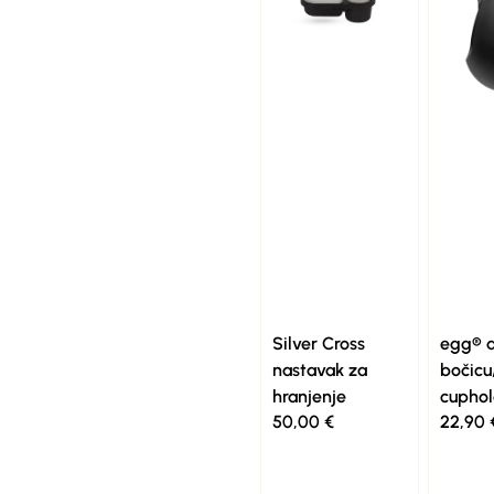
Silver Cross
egg® d
nastavak za
bočicu
hranjenje
cuphol
50,00
€
22,90