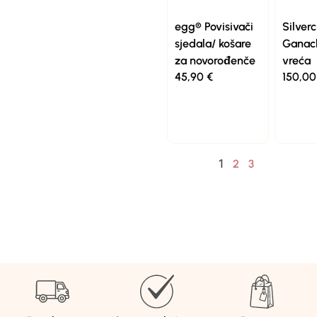
egg® Povisivači
Silverc
sjedala/ košare
Ganac
za novorođenče
vreća
45,90
€
150,0
1
2
3