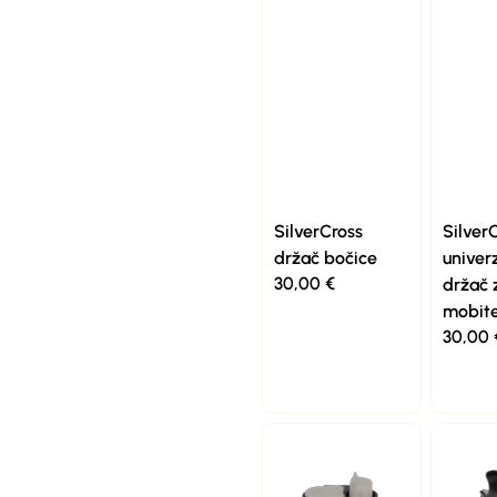
SilverCross
Silver
držač bočice
univer
30,00
€
držač 
mobite
30,00