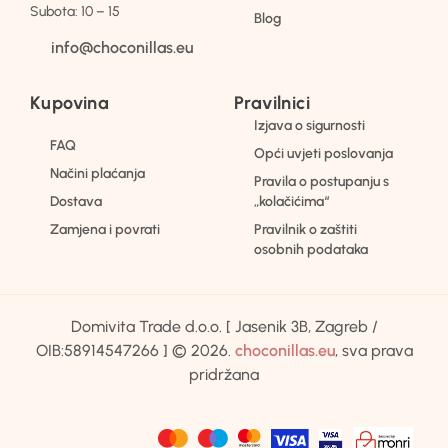
Subota: 10 – 15
Blog
info@choconillas.eu
Kupovina
Pravilnici
Izjava o sigurnosti
FAQ
Opći uvjeti poslovanja
Načini plaćanja
Pravila o postupanju s
Dostava
„kolačićima“
Zamjena i povrati
Pravilnik o zaštiti
osobnih podataka
Domivita Trade d.o.o. [ Jasenik 3B, Zagreb /
OIB:58914547266 ] © 2026.
choconillas.eu
, sva prava
pridržana