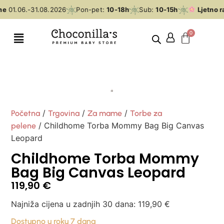
e
01.06.-31.08.2026
Pon-pet:
10-18h
Sub:
10-15h
Ljetno r
/
/
/
Početna
Trgovina
Za mame
Torbe za
/ Childhome Torba Mommy Bag Big Canvas
pelene
Leopard
Childhome Torba Mommy
Bag Big Canvas Leopard
119,90
€
Najniža cijena u zadnjih 30 dana:
119,90
€
Dostupno u roku 7 dana