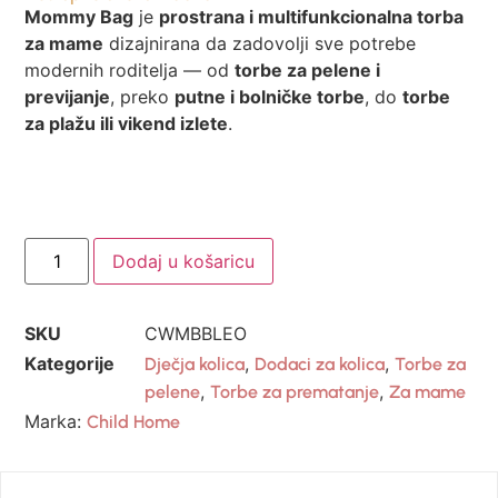
Mommy Bag
je
prostrana i multifunkcionalna torba
za mame
dizajnirana da zadovolji sve potrebe
modernih roditelja — od
torbe za pelene i
previjanje
, preko
putne i bolničke torbe
, do
torbe
za plažu ili vikend izlete
.
Dodaj u košaricu
SKU
CWMBBLEO
Kategorije
,
,
Dječja kolica
Dodaci za kolica
Torbe za
,
,
pelene
Torbe za prematanje
Za mame
Marka:
Child Home