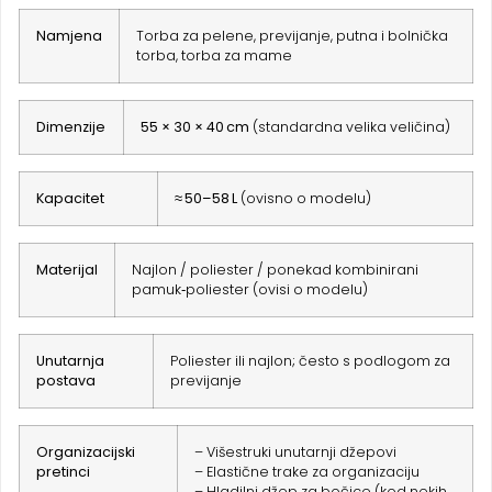
Namjena
Torba za pelene, previjanje, putna i bolnička
torba, torba za mame
Dimenzije
55 × 30 × 40 cm
(standardna velika veličina)
Kapacitet
≈ 50–58 L
(ovisno o modelu)
Materijal
Najlon / poliester / ponekad kombinirani
pamuk‑poliester (ovisi o modelu)
Unutarnja
Poliester ili najlon; često s podlogom za
postava
previjanje
Organizacijski
– Višestruki unutarnji džepovi
pretinci
– Elastične trake za organizaciju
– Hladilni džep za bočice (kod nekih