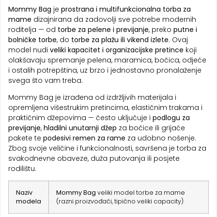
Mommy Bag
je
prostrana i multifunkcionalna torba za
mame
dizajnirana da zadovolji sve potrebe modernih
roditelja — od
torbe za pelene i previjanje
, preko
putne i
bolničke torbe
, do
torbe za plažu ili vikend izlete
. Ovaj
model nudi
veliki kapacitet i organizacijske pretince
koji
olakšavaju spremanje pelena, maramica, bočica, odjeće
i ostalih potrepština, uz brzo i jednostavno pronalaženje
svega što vam treba.
Mommy Bag je izrađena od izdržljivih materijala i
opremljena višestrukim pretincima, elastičnim trakama i
praktičnim džepovima — često uključuje i
podlogu za
previjanje
,
hladilni unutarnji džep
za bočice ili grijaće
pakete te
podesivi remen za rame
za udobno nošenje.
Zbog svoje veličine i funkcionalnosti, savršena je torba za
svakodnevne obaveze, duža putovanja ili posjete
rodilištu.
Naziv
Mommy Bag
veliki model torbe za mame
modela
(razni proizvođači, tipično veliki capacity)