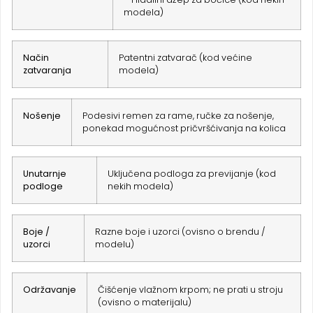
modela)
Način
Patentni zatvarač (kod većine
zatvaranja
modela)
Nošenje
Podesivi remen za rame, ručke za nošenje,
ponekad mogućnost pričvršćivanja na kolica
Unutarnje
Uključena podloga za previjanje (kod
podloge
nekih modela)
Boje /
Razne boje i uzorci (ovisno o brendu /
uzorci
modelu)
Održavanje
Čišćenje vlažnom krpom; ne prati u stroju
(ovisno o materijalu)