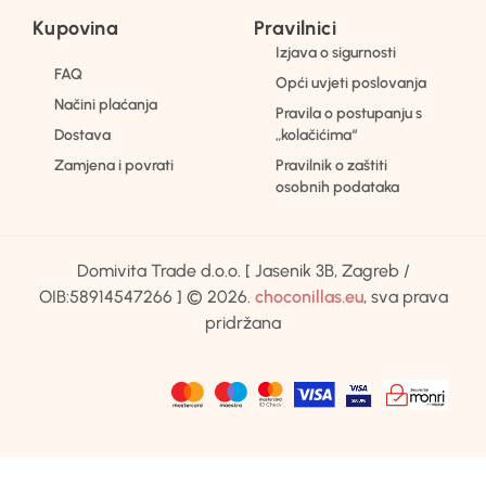
Kupovina
Pravilnici
Izjava o sigurnosti
FAQ
Opći uvjeti poslovanja
Načini plaćanja
Pravila o postupanju s
Dostava
„kolačićima“
Zamjena i povrati
Pravilnik o zaštiti
osobnih podataka
Domivita Trade d.o.o. [ Jasenik 3B, Zagreb /
OIB:58914547266 ] © 2026.
choconillas.eu
, sva prava
pridržana