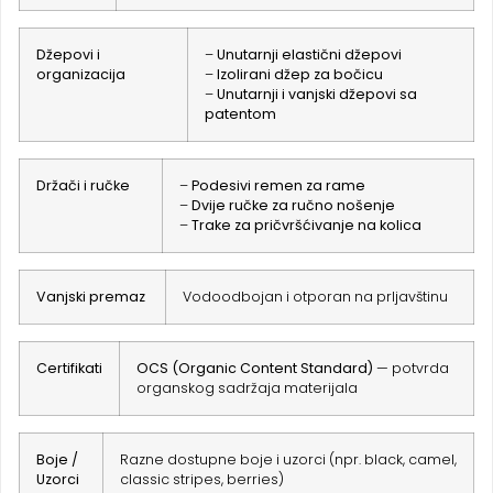
Džepovi i
–
Unutarnji elastični džepovi
organizacija
–
Izolirani džep za bočicu
–
Unutarnji i vanjski džepovi sa
patentom
Držači i ručke
–
Podesivi remen za rame
–
Dvije ručke za ručno nošenje
–
Trake za pričvršćivanje na kolica
Vanjski premaz
Vodoodbojan i otporan na prljavštinu
Certifikati
OCS (Organic Content Standard)
— potvrda
organskog sadržaja materijala
Boje /
Razne dostupne boje i uzorci (npr. black, camel,
Uzorci
classic stripes, berries)