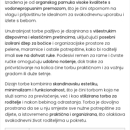
Izrađena je od
organskog pamuka visoke kvalitete s
vodonepropusnim premazom
, što je čini otpornom na
vlagu i prljavštinu te idealnom za svakodnevnu uporabu i
izlete s bebom.
Unutrašnjost torbe pažljivo je dizajnirana s
višestrukim
džepovima i elastičnim pretincima
, uključujući
posebni
izolirani džep za bočice
i organizacijske prostore za
pelene, maramice i ostale potrepštine, kako bi roditelji
imali
sve na dohvat ruke
. Podesivi remen za rame i čvrste
ručke omogućuju
udobno nošenje
, dok trake za
pričvršćivanje na kolica čine torbu praktičnom i za vožnju
gradom ili duže šetnje.
Dizajn torbe kombinira
skandinavsku estetiku,
minimalizam i funkcionalnost
, što je čini torbom koja ne
služi samo za prevlačenje, već i kao
stilizirana torba za
roditelje
i nakon bebinog odrastanja. Torba je dovoljno
prostrana da se u nju smjeste sve nužne potrepštine za
dijete, a istovremeno
praktična i organizirana
, što olakšava
svakodnevni život roditeljima u pokretu.