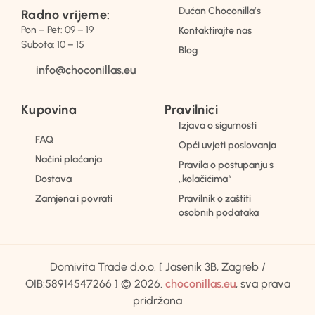
Dućan Choconilla’s
Radno vrijeme:
Pon – Pet: 09 – 19
Kontaktirajte nas
Subota: 10 – 15
Blog
info@choconillas.eu
Kupovina
Pravilnici
Izjava o sigurnosti
FAQ
Opći uvjeti poslovanja
Načini plaćanja
Pravila o postupanju s
Dostava
„kolačićima“
Zamjena i povrati
Pravilnik o zaštiti
osobnih podataka
Domivita Trade d.o.o. [ Jasenik 3B, Zagreb /
OIB:58914547266 ] © 2026.
choconillas.eu
, sva prava
pridržana