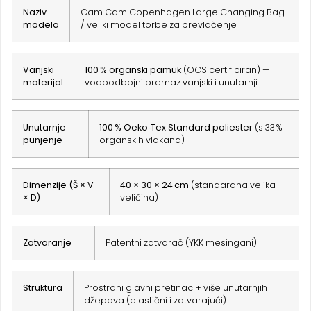
Naziv
Cam Cam Copenhagen Large Changing Bag
modela
/ veliki model torbe za prevlačenje
Vanjski
100 % organski pamuk
(OCS certificiran) —
materijal
vodoodbojni premaz vanjski i unutarnji
Unutarnje
100 % Oeko‑Tex Standard poliester
(s 33 %
punjenje
organskih vlakana)
Dimenzije (Š × V
40 × 30 × 24 cm
(standardna velika
× D)
veličina)
Zatvaranje
Patentni zatvarač (YKK mesingani)
Struktura
Prostrani glavni pretinac + više unutarnjih
džepova (elastični i zatvarajući)