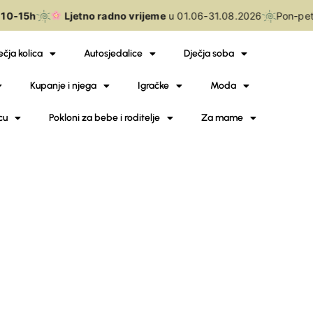
10-15h
Ljetno radno vrijeme
u 01.06-31.08.2026
Pon-pe
ečja kolica
Autosjedalice
Dječja soba
Kupanje i njega
Igračke
Moda
cu
Pokloni za bebe i roditelje
Za mame