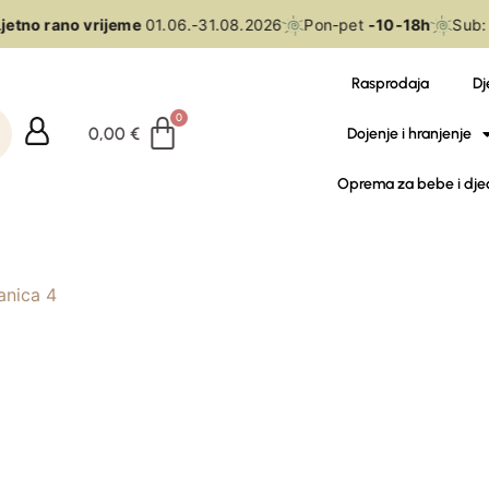
jetno rano vrijeme
01.06.-31.08.2026
Pon-pet
-10-18h
Sub:
Rasprodaja
Dj
0,00
€
Dojenje i hranjenje
Oprema za bebe i dje
anica 4