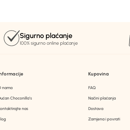
Sigurno plaćanje
100% sigurno online plaćanje
Informacije
Kupovina
O nama
FAQ
ućan Choconilla’s
Načini plaćanja
ontaktirajte nas
Dostava
log
Zamjena i povrati