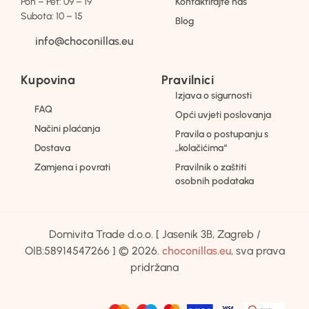
Pon – Pet: 09 – 19
Kontaktirajte nas
Subota: 10 – 15
Blog
info@choconillas.eu
Kupovina
Pravilnici
Izjava o sigurnosti
FAQ
Opći uvjeti poslovanja
Načini plaćanja
Pravila o postupanju s
Dostava
„kolačićima“
Zamjena i povrati
Pravilnik o zaštiti
osobnih podataka
Domivita Trade d.o.o. [ Jasenik 3B, Zagreb /
OIB:58914547266 ] © 2026.
choconillas.eu
, sva prava
pridržana