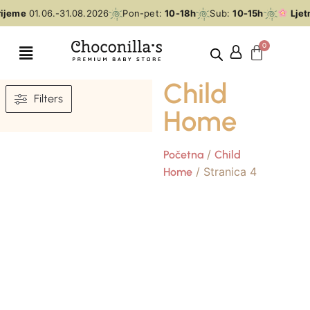
rijeme
01.06.-31.08.2026
Pon-pet:
10-18h
Sub:
10-15h
Ljet
Child
Filters
Home
/
Početna
Child
/ Stranica 4
Home