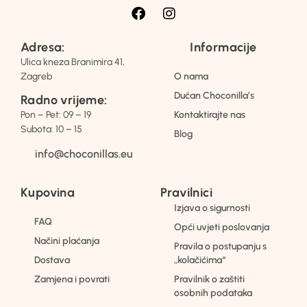
Adresa:
Informacije
Ulica kneza Branimira 41,
Zagreb
O nama
Dućan Choconilla’s
Radno vrijeme:
Pon – Pet: 09 – 19
Kontaktirajte nas
Subota: 10 – 15
Blog
info@choconillas.eu
Kupovina
Pravilnici
Izjava o sigurnosti
FAQ
Opći uvjeti poslovanja
Načini plaćanja
Pravila o postupanju s
Dostava
„kolačićima“
Zamjena i povrati
Pravilnik o zaštiti
osobnih podataka