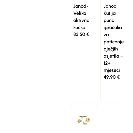
Janod-
Janod
Velika
Kutija
aktivna
puna
kocka
igračaka
83,50
€
za
poticanje
dječjih
osjetila –
12+
mjeseci
49,90
€