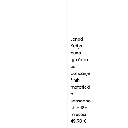
Janod
Kutija
puna
igračaka
za
poticanje
finih
mototički
h
sposobno
sti – 18+
mjeseci
49,90
€