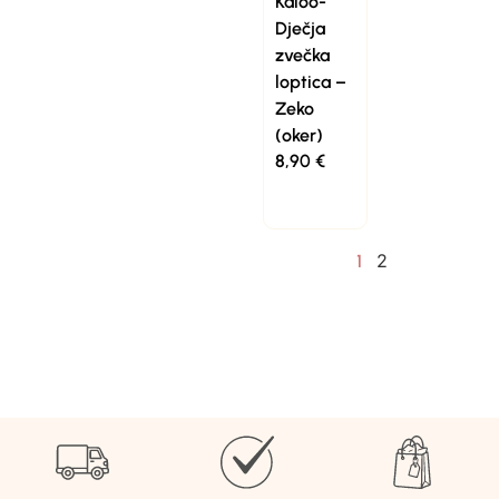
Kaloo-
Dječja
zvečka
loptica –
Zeko
(oker)
8,90
€
2
1