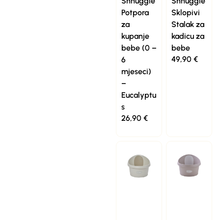
Shnuggle
Shnuggle
Potpora
Sklopivi
za
Stalak za
kupanje
kadicu za
bebe (0 –
bebe
49,90
€
6
mjeseci)
–
Eucalyptu
s
26,90
€