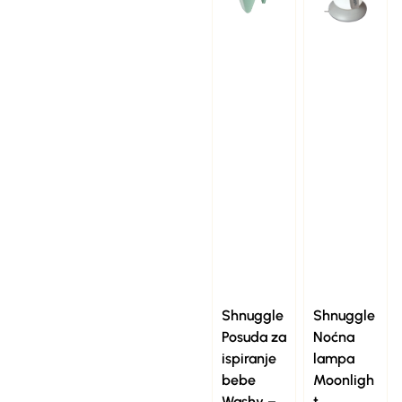
Shnuggle
Shnuggle
Posuda za
Noćna
ispiranje
lampa
bebe
Moonligh
Washy –
t