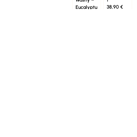
38,90
€
Eucalyptu
s
8,90
€