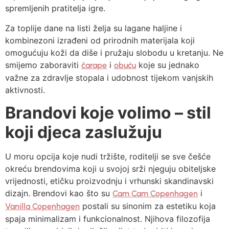
spremljenih pratitelja igre.
Za toplije dane na listi želja su lagane haljine i
kombinezoni izrađeni od prirodnih materijala koji
omogućuju koži da diše i pružaju slobodu u kretanju. Ne
smijemo zaboraviti
i
koje su jednako
čarape
obuću
važne za zdravlje stopala i udobnost tijekom vanjskih
aktivnosti.
Brandovi koje volimo – stil
koji djeca zaslužuju
U moru opcija koje nudi tržište, roditelji se sve češće
okreću brendovima koji u svojoj srži njeguju obiteljske
vrijednosti, etičku proizvodnju i vrhunski skandinavski
dizajn. Brendovi kao što su
i
Cam Cam Copenhagen
postali su sinonim za estetiku koja
Vanilla Copenhagen
spaja minimalizam i funkcionalnost. Njihova filozofija