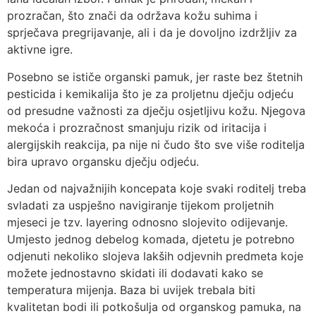
prozračan, što znači da održava kožu suhima i
sprječava pregrijavanje, ali i da je dovoljno izdržljiv za
aktivne igre.
Posebno se ističe organski pamuk, jer raste bez štetnih
pesticida i kemikalija što je za proljetnu dječju odjeću
od presudne važnosti za dječju osjetljivu kožu. Njegova
mekoća i prozračnost smanjuju rizik od iritacija i
alergijskih reakcija, pa nije ni čudo što sve više roditelja
bira upravo organsku dječju odjeću.
Jedan od najvažnijih koncepata koje svaki roditelj treba
svladati za uspješno navigiranje tijekom proljetnih
mjeseci je tzv. layering odnosno slojevito odijevanje.
Umjesto jednog debelog komada, djetetu je potrebno
odjenuti nekoliko slojeva lakših odjevnih predmeta koje
možete jednostavno skidati ili dodavati kako se
temperatura mijenja. Baza bi uvijek trebala biti
kvalitetan bodi ili potkošulja od organskog pamuka, na