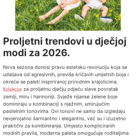
Proljetni trendovi u dječjoj
modi za 2026.
Nova sezona donosi pravu estetsku revoluciju koja se
udaljava od agresivnih, previše kričavih umjetnih boja i
okreće se paleti inspiriranoj prirodnim krajolicima.
za proljetnu dječju odjeću slave povratak
Kolekcije
zemlji, miru i harmoniji. Svježe nijanse zelene boje
dominiraju u kombinaciji s nježnim, umirujućim
pastelnim tonovima. Ovi tonovi ne samo da izgledaju
nevjerojatno šarmantno i elegantno, već su i izuzetno
praktični za kombiniranje. Umjesto kompliciranih
modnih pravila, moderna paleta omogućuje roditeljima