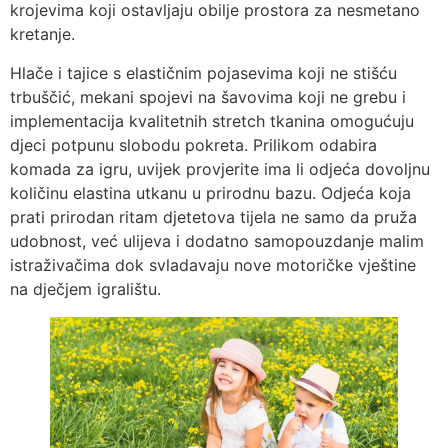
krojevima koji ostavljaju obilje prostora za nesmetano
kretanje.
Hlače i tajice s elastičnim pojasevima koji ne stišću
trbuščić, mekani spojevi na šavovima koji ne grebu i
implementacija kvalitetnih stretch tkanina omogućuju
djeci potpunu slobodu pokreta. Prilikom odabira
komada za igru, uvijek provjerite ima li odjeća dovoljnu
količinu elastina utkanu u prirodnu bazu. Odjeća koja
prati prirodan ritam djetetova tijela ne samo da pruža
udobnost, već ulijeva i dodatno samopouzdanje malim
istraživačima dok svladavaju nove motoričke vještine
na dječjem igralištu.