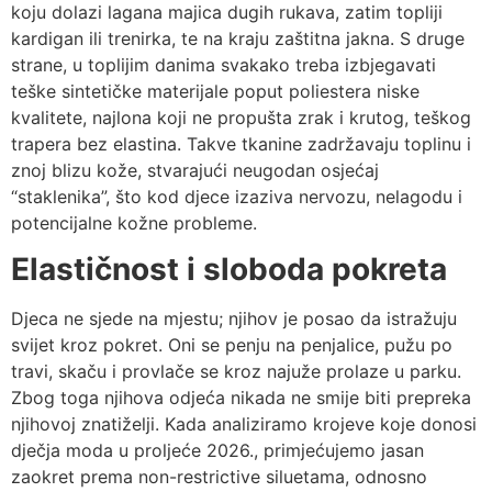
koju dolazi lagana majica dugih rukava, zatim topliji
kardigan ili trenirka, te na kraju zaštitna jakna. S druge
strane, u toplijim danima svakako treba izbjegavati
teške sintetičke materijale poput poliestera niske
kvalitete, najlona koji ne propušta zrak i krutog, teškog
trapera bez elastina. Takve tkanine zadržavaju toplinu i
znoj blizu kože, stvarajući neugodan osjećaj
“staklenika”, što kod djece izaziva nervozu, nelagodu i
potencijalne kožne probleme.
Elastičnost i sloboda pokreta
Djeca ne sjede na mjestu; njihov je posao da istražuju
svijet kroz pokret. Oni se penju na penjalice, pužu po
travi, skaču i provlače se kroz najuže prolaze u parku.
Zbog toga njihova odjeća nikada ne smije biti prepreka
njihovoj znatiželji. Kada analiziramo krojeve koje donosi
dječja moda u proljeće 2026., primjećujemo jasan
zaokret prema non-restrictive siluetama, odnosno