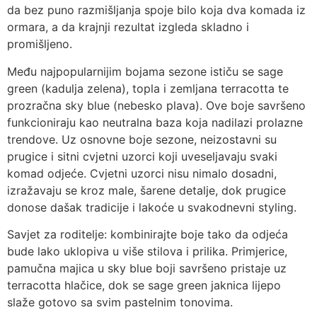
da bez puno razmišljanja spoje bilo koja dva komada iz
ormara, a da krajnji rezultat izgleda skladno i
promišljeno.
Među najpopularnijim bojama sezone ističu se sage
green (kadulja zelena), topla i zemljana terracotta te
prozračna sky blue (nebesko plava). Ove boje savršeno
funkcioniraju kao neutralna baza koja nadilazi prolazne
trendove. Uz osnovne boje sezone, neizostavni su
prugice i sitni cvjetni uzorci koji uveseljavaju svaki
komad odjeće. Cvjetni uzorci nisu nimalo dosadni,
izražavaju se kroz male, šarene detalje, dok prugice
donose dašak tradicije i lakoće u svakodnevni styling.
Savjet za roditelje: kombinirajte boje tako da odjeća
bude lako uklopiva u više stilova i prilika. Primjerice,
pamučna majica u sky blue boji savršeno pristaje uz
terracotta hlačice, dok se sage green jaknica lijepo
slaže gotovo sa svim pastelnim tonovima.