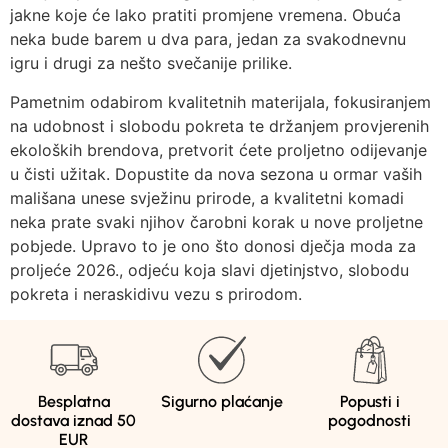
jakne koje će lako pratiti promjene vremena. Obuća
neka bude barem u dva para, jedan za svakodnevnu
igru i drugi za nešto svečanije prilike.
Pametnim odabirom kvalitetnih materijala, fokusiranjem
na udobnost i slobodu pokreta te držanjem provjerenih
ekoloških brendova, pretvorit ćete proljetno odijevanje
u čisti užitak. Dopustite da nova sezona u ormar vaših
mališana unese svježinu prirode, a kvalitetni komadi
neka prate svaki njihov čarobni korak u nove proljetne
pobjede. Upravo to je ono što donosi dječja moda za
proljeće 2026., odjeću koja slavi djetinjstvo, slobodu
pokreta i neraskidivu vezu s prirodom.
Besplatna
Sigurno plaćanje
Popusti i
dostava iznad 50
pogodnosti
EUR