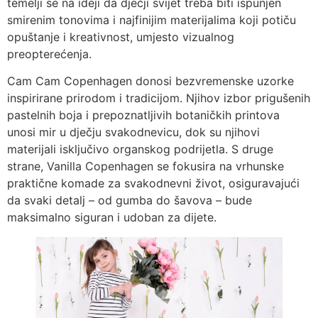
temelji se na ideji da dječji svijet treba biti ispunjen
smirenim tonovima i najfinijim materijalima koji potiču
opuštanje i kreativnost, umjesto vizualnog
preopterećenja.
Cam Cam Copenhagen donosi bezvremenske uzorke
inspirirane prirodom i tradicijom. Njihov izbor prigušenih
pastelnih boja i prepoznatljivih botaničkih printova
unosi mir u dječju svakodnevicu, dok su njihovi
materijali isključivo organskog podrijetla. S druge
strane, Vanilla Copenhagen se fokusira na vrhunske
praktične komade za svakodnevni život, osiguravajući
da svaki detalj – od gumba do šavova – bude
maksimalno siguran i udoban za dijete.