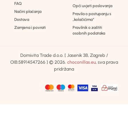
FAQ
Opći uvjeti poslovanja
Načini plaćanja
Pravila o postupanju s
Dostava
„kolačićima“
Zamjena i povrati
Pravilnik o zaštiti
osobnih podataka
Domivita Trade d.o.o. [ Jasenik 3B, Zagreb /
OIB:58914547266 ] © 2026.
choconillas.eu
, sva prava
pridržana