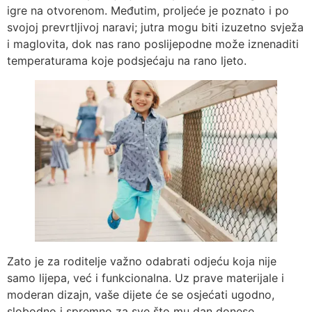
igre na otvorenom. Međutim, proljeće je poznato i po
svojoj prevrtljivoj naravi; jutra mogu biti izuzetno svježa
i maglovita, dok nas rano poslijepodne može iznenaditi
temperaturama koje podsjećaju na rano ljeto.
Zato je za roditelje važno odabrati odjeću koja nije
samo lijepa, već i funkcionalna. Uz prave materijale i
moderan dizajn, vaše dijete će se osjećati ugodno,
slobodno i spremno za sve što mu dan donese.