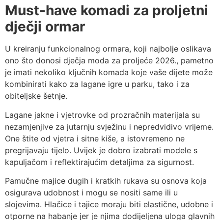
Must-have komadi za proljetni
dječji ormar
U kreiranju funkcionalnog ormara, koji najbolje oslikava
ono što donosi dječja moda za proljeće 2026., pametno
je imati nekoliko ključnih komada koje vaše dijete može
kombinirati kako za lagane igre u parku, tako i za
obiteljske šetnje.
Lagane jakne i vjetrovke od prozračnih materijala su
nezamjenjive za jutarnju svježinu i nepredvidivo vrijeme.
One štite od vjetra i sitne kiše, a istovremeno ne
pregrijavaju tijelo. Uvijek je dobro izabrati modele s
kapuljačom i reflektirajućim detaljima za sigurnost.
Pamučne majice dugih i kratkih rukava su osnova koja
osigurava udobnost i mogu se nositi same ili u
slojevima. Hlačice i tajice moraju biti elastične, udobne i
otporne na habanje jer je njima dodijeljena uloga glavnih