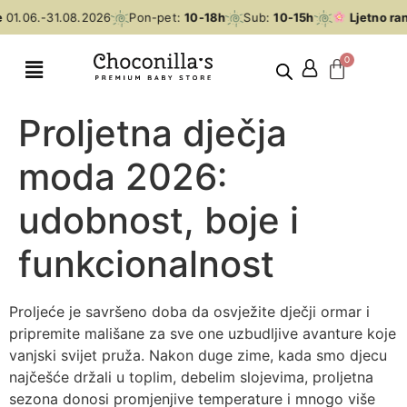
1.06.-31.08.2026
Pon-pet:
10-18h
Sub:
10-15h
Ljetno rano
Proljetna dječja
moda 2026:
udobnost, boje i
funkcionalnost
Proljeće je savršeno doba da osvježite dječji ormar i
pripremite mališane za sve one uzbudljive avanture koje
vanjski svijet pruža. Nakon duge zime, kada smo djecu
najčešće držali u toplim, debelim slojevima, proljetna
sezona donosi promjenjive temperature i mnogo više