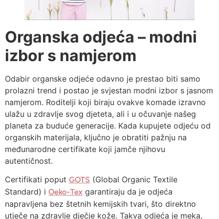
Organska odjeća – modni
izbor s namjerom
Odabir organske odjeće odavno je prestao biti samo
prolazni trend i postao je svjestan modni izbor s jasnom
namjerom. Roditelji koji biraju ovakve komade izravno
ulažu u zdravlje svog djeteta, ali i u očuvanje našeg
planeta za buduće generacije. Kada kupujete odjeću od
organskih materijala, ključno je obratiti pažnju na
međunarodne certifikate koji jamče njihovu
autentičnost.
Certifikati poput
(Global Organic Textile
GOTS
Standard) i
garantiraju da je odjeća
Oeko-Tex
napravljena bez štetnih kemijskih tvari, što direktno
utječe na zdravlje dječje kože. Takva odjeća je meka,