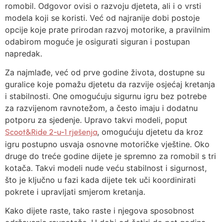
romobil. Odgovor ovisi o razvoju djeteta, ali i o vrsti
modela koji se koristi. Već od najranije dobi postoje
opcije koje prate prirodan razvoj motorike, a pravilnim
odabirom moguće je osigurati siguran i postupan
napredak.
Za najmlađe, već od prve godine života, dostupne su
guralice koje pomažu djetetu da razvije osjećaj kretanja
i stabilnosti. One omogućuju sigurnu igru bez potrebe
za razvijenom ravnotežom, a često imaju i dodatnu
potporu za sjedenje. Upravo takvi modeli, poput
, omogućuju djetetu da kroz
Scoot&Ride 2-u-1 rješenja
igru postupno usvaja osnovne motoričke vještine. Oko
druge do treće godine dijete je spremno za romobil s tri
kotača. Takvi modeli nude veću stabilnost i sigurnost,
što je ključno u fazi kada dijete tek uči koordinirati
pokrete i upravljati smjerom kretanja.
Kako dijete raste, tako raste i njegova sposobnost