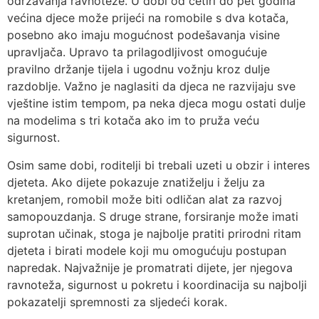
održavanja ravnoteže. U dobi od četiri do pet godina
većina djece može prijeći na romobile s dva kotača,
posebno ako imaju mogućnost podešavanja visine
upravljača. Upravo ta prilagodljivost omogućuje
pravilno držanje tijela i ugodnu vožnju kroz dulje
razdoblje. Važno je naglasiti da djeca ne razvijaju sve
vještine istim tempom, pa neka djeca mogu ostati dulje
na modelima s tri kotača ako im to pruža veću
sigurnost.
Osim same dobi, roditelji bi trebali uzeti u obzir i interes
djeteta. Ako dijete pokazuje znatiželju i želju za
kretanjem, romobil može biti odličan alat za razvoj
samopouzdanja. S druge strane, forsiranje može imati
suprotan učinak, stoga je najbolje pratiti prirodni ritam
djeteta i birati modele koji mu omogućuju postupan
napredak. Najvažnije je promatrati dijete, jer njegova
ravnoteža, sigurnost u pokretu i koordinacija su najbolji
pokazatelji spremnosti za sljedeći korak.