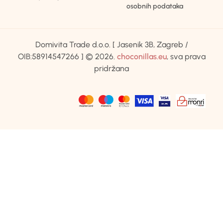
osobnih podataka
Domivita Trade d.o.o. [ Jasenik 3B, Zagreb /
OIB:58914547266 ] © 2026.
choconillas.eu
, sva prava
pridržana