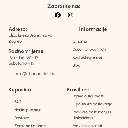
Zapratite nas
Adresa:
Informacije
Ulica kneza Branimira 41,
Zagreb
O nama
Dućan Choconilla’s
Radno vrijeme:
Pon – Pet: 09 – 19
Kontaktirajte nas
Subota: 10 – 15
Blog
info@choconillas.eu
Kupovina
Pravilnici
Izjava o sigurnosti
FAQ
Opći uvjeti poslovanja
Načini plaćanja
Pravila o postupanju s
Dostava
„kolačićima“
Zamjena i povrati
Pravilnik o zaštiti