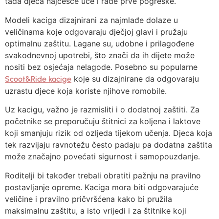
tada djeca najčešće uče i rade prve pogreške.
Modeli kaciga dizajnirani za najmlađe dolaze u
veličinama koje odgovaraju dječjoj glavi i pružaju
optimalnu zaštitu. Lagane su, udobne i prilagođene
svakodnevnoj upotrebi, što znači da ih dijete može
nositi bez osjećaja nelagode. Posebno su popularne
koje su dizajnirane da odgovaraju
Scoot&Ride kacige
uzrastu djece koja koriste njihove romobile.
Uz kacigu, važno je razmisliti i o dodatnoj zaštiti. Za
početnike se preporučuju štitnici za koljena i laktove
koji smanjuju rizik od ozljeda tijekom učenja. Djeca koja
tek razvijaju ravnotežu često padaju pa dodatna zaštita
može značajno povećati sigurnost i samopouzdanje.
Roditelji bi također trebali obratiti pažnju na pravilno
postavljanje opreme. Kaciga mora biti odgovarajuće
veličine i pravilno pričvršćena kako bi pružila
maksimalnu zaštitu, a isto vrijedi i za štitnike koji