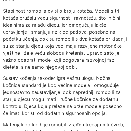
Stabilnost romobila ovisi o broju kotača. Modeli s tri
kotača pružaju veću sigurnost i ravnotežu, što ih čini
idealnima za mlađu djecu, jer omogućuju lakše
upravljanje i smanjuju rizik od padova, posebno na
početku učenja, dok su romobili s dva kotača prikladniji
su za stariju djecu koja već imaju razvijene motoričke
vještine i žele veću slobodu kretanja. Upravo zato je
važno odabrati model koji odgovara razvojnoj fazi
djeteta, a ne samo njegovoj dobi.
Sustav kočenja također igra važnu ulogu. Nožna
kočnica standard je kod većine modela i omogućuje
jednostavno zaustavljanje, dok napredniji romobili za
stariju djecu mogu imati i ručne kočnice za dodatnu
kontrolu. Djeca koja prelaze na brže modele posebno
će imati koristi od dodatnih sigurnosnih opcija.
Materijali od kojih je romobil izrađen trebaju biti čvrsti,