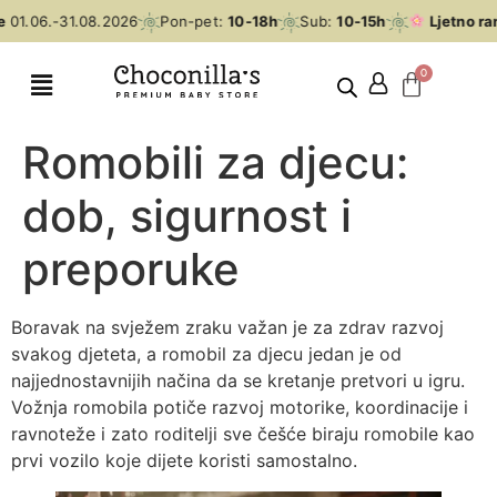
1.06.-31.08.2026
Pon-pet:
10-18h
Sub:
10-15h
Ljetno rano
Romobili za djecu:
dob, sigurnost i
preporuke
Boravak na svježem zraku važan je za zdrav razvoj
svakog djeteta, a romobil za djecu jedan je od
najjednostavnijih načina da se kretanje pretvori u igru.
Vožnja romobila potiče razvoj motorike, koordinacije i
ravnoteže i zato roditelji sve češće biraju romobile kao
prvi vozilo koje dijete koristi samostalno.