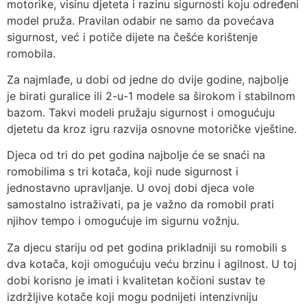
motorike, visinu djeteta i razinu sigurnosti koju određeni
model pruža. Pravilan odabir ne samo da povećava
sigurnost, već i potiče dijete na češće korištenje
romobila.
Za najmlađe, u dobi od jedne do dvije godine, najbolje
je birati guralice ili 2-u-1 modele sa širokom i stabilnom
bazom. Takvi modeli pružaju sigurnost i omogućuju
djetetu da kroz igru razvija osnovne motoričke vještine.
Djeca od tri do pet godina najbolje će se snaći na
romobilima s tri kotača, koji nude sigurnost i
jednostavno upravljanje. U ovoj dobi djeca vole
samostalno istraživati, pa je važno da romobil prati
njihov tempo i omogućuje im sigurnu vožnju.
Za djecu stariju od pet godina prikladniji su romobili s
dva kotača, koji omogućuju veću brzinu i agilnost. U toj
dobi korisno je imati i kvalitetan kočioni sustav te
izdržljive kotače koji mogu podnijeti intenzivniju