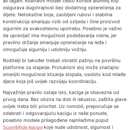
ali lagani. Kvalitetni modeli često koriste aluminij koji
osigurava dugotrajnost bez dodatnog opterećenja za
dijete. Netoksične boje, zaobljeni rubovi i stabilna
konstrukcija smanjuju rizik od ozljeda i čine proizvod
sigurnim za svakodnevnu upotrebu. Posebno je važno
da upravljač ima mogućnost podešavanja visine, jer
pravilno držanje smanjuje opterećenje na leđa i
omogućuje sigurniju i udobniju vožnju.
Roditelji bi također trebali obratiti pažnju na površinu
platforme za stajanje. Protuklizni sloj može značajno
smanjiti mogućnost klizanja stopala, osobito kod mlađe
djece koja još uvijek razvijaju koordinaciju.
Najvažnije pravilo ostaje isto, kaciga je obavezna od
prvog dana. Bez obzira na dob ili iskustvo, zaštita glave
uvijek treba biti prioritet. Uz romobil, preporučuje se
odabrati i odgovarajuću kacigu iz naše ponude,
posebno modele prilagođene najmlađima poput
koje nude udobnost, sigurnost i
Scoot&Ride kaciga