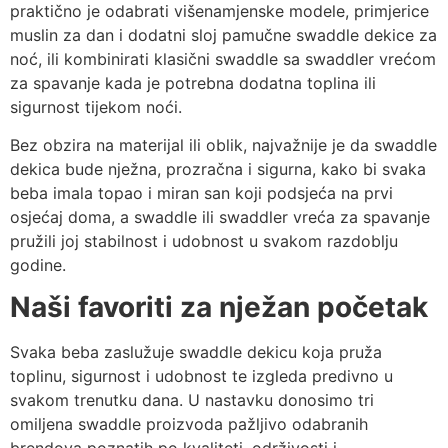
praktično je odabrati višenamjenske modele, primjerice
muslin za dan i dodatni sloj pamučne swaddle dekice za
noć, ili kombinirati klasični swaddle sa swaddler vrećom
za spavanje kada je potrebna dodatna toplina ili
sigurnost tijekom noći.
Bez obzira na materijal ili oblik, najvažnije je da swaddle
dekica bude nježna, prozračna i sigurna, kako bi svaka
beba imala topao i miran san koji podsjeća na prvi
osjećaj doma, a swaddle ili swaddler vreća za spavanje
pružili joj stabilnost i udobnost u svakom razdoblju
godine.
Naši favoriti za nježan početak
Svaka beba zaslužuje swaddle dekicu koja pruža
toplinu, sigurnost i udobnost te izgleda predivno u
svakom trenutku dana. U nastavku donosimo tri
omiljena swaddle proizvoda pažljivo odabranih