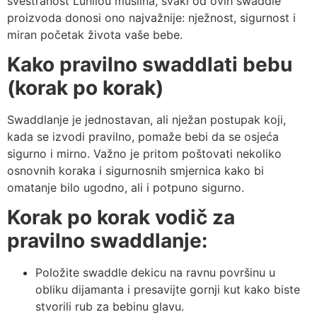
svestranost Lunilou muslina, svaki od ovih swaddle
proizvoda donosi ono najvažnije: nježnost, sigurnost i
miran početak života vaše bebe.
Kako pravilno swaddlati bebu
(korak po korak)
Swaddlanje je jednostavan, ali nježan postupak koji,
kada se izvodi pravilno, pomaže bebi da se osjeća
sigurno i mirno. Važno je pritom poštovati nekoliko
osnovnih koraka i sigurnosnih smjernica kako bi
omatanje bilo ugodno, ali i potpuno sigurno.
Korak po korak vodič za
pravilno swaddlanje:
Položite swaddle dekicu na ravnu površinu u
obliku dijamanta i presavijte gornji kut kako biste
stvorili rub za bebinu glavu.