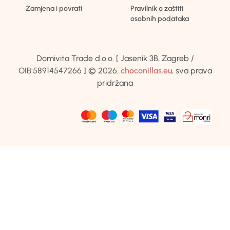
Zamjena i povrati
Pravilnik o zaštiti
osobnih podataka
Domivita Trade d.o.o. [ Jasenik 3B, Zagreb /
OIB:58914547266 ] © 2026.
choconillas.eu
, sva prava
pridržana