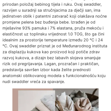
prirodan položaj bebinog tijela i ruku. Ovaj swaddler,
razvijen u suradnji sa stručnjacima za dječji san, ima
jedinstven oblik i patentni zatvarač koji olakšava noćne
promjene pelena bez buđenja bebe. Izrađen je od
mješavine 93% pamuka i 7% elastana, pruža mekoću i
elastičnost uz toplinsku vrijednost 1.0 TOG, što ga čini
idealnim za prostorije temperature između 20 °C i 24
°C. Ovaj swaddler priznat je od Međunarodnog instituta
za displaziju kukova kao proizvod koji potiče zdrav
razvoj kukova, a dizajn bez labavih slojeva smanjuje
rizik od pregrijavanja. Lagan, prozračan i praktičan,
predstavlja savršen izbor kada želite prednosti
anatomski oblikovanog modela s funkcionalnošću koju
nudi swaddler vreća za spavanje.