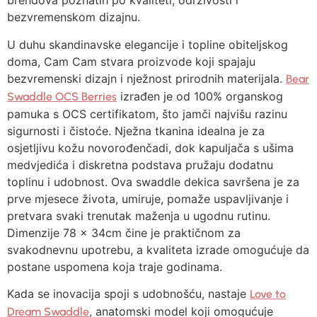
brendova poznatih po kvaliteti, održivosti i
bezvremenskom dizajnu.
U duhu skandinavske elegancije i topline obiteljskog
doma, Cam Cam stvara proizvode koji spajaju
bezvremenski dizajn i nježnost prirodnih materijala.
Bear
izrađen je od 100% organskog
Swaddle OCS Berries
pamuka s OCS certifikatom, što jamči najvišu razinu
sigurnosti i čistoće. Nježna tkanina idealna je za
osjetljivu kožu novorođenčadi, dok kapuljača s ušima
medvjedića i diskretna podstava pružaju dodatnu
toplinu i udobnost. Ova swaddle dekica savršena je za
prve mjesece života, umiruje, pomaže uspavljivanje i
pretvara svaki trenutak maženja u ugodnu rutinu.
Dimenzije 78 x 34cm čine je praktičnom za
svakodnevnu upotrebu, a kvaliteta izrade omogućuje da
postane uspomena koja traje godinama.
Kada se inovacija spoji s udobnošću, nastaje
Love to
, anatomski model koji omogućuje
Dream Swaddle