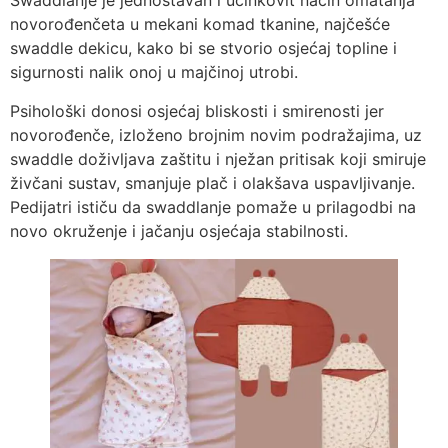
Swaddlanje je jednostavan i učinkovit način omatanja
novorođenčeta u mekani komad tkanine, najčešće
swaddle dekicu, kako bi se stvorio osjećaj topline i
sigurnosti nalik onoj u majčinoj utrobi.
Psihološki donosi osjećaj bliskosti i smirenosti jer
novorođenče, izloženo brojnim novim podražajima, uz
swaddle doživljava zaštitu i nježan pritisak koji smiruje
živčani sustav, smanjuje plač i olakšava uspavljivanje.
Pedijatri ističu da swaddlanje pomaže u prilagodbi na
novo okruženje i jačanju osjećaja stabilnosti.