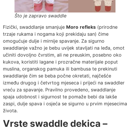
Što je zapravo swaddle
Fizički, swaddlanje smanjuje
Moro
refleks
(prirodne
trzaje rukama i nogama koji prekidaju san) čime
omogućuje dulje i mirnije spavanje. Za sigurno
swaddlanje važno je bebu uvijek stavljati na leđa, omot
učiniti dovoljno čvrstim, ali ne preuskim, posebno oko
kukova, koristiti lagane i prozračne materijale poput
muslina, organskog pamuka ili bambusa te prekinuti
swaddlanje čim se beba počne okretati, najčešće
između drugog i četvrtog mjeseca i prijeći na swaddler
vreću za spavanje. Pravilno provedeno, swaddlanje
spaja udobnost i sigurnost te pomaže bebi da lakše
zaspi, dulje spava i osjeća se sigurno u prvim mjesecima
života.
Vrste swaddle dekica –