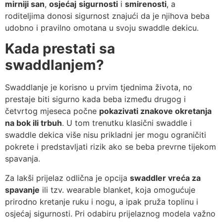
mirniji san
,
osjećaj
sigurnosti
i
smirenosti
, a
roditeljima donosi sigurnost znajući da je njihova beba
udobno i pravilno omotana u svoju swaddle dekicu.
Kada prestati sa
swaddlanjem?
Swaddlanje je korisno u prvim tjednima života, no
prestaje biti sigurno kada beba između drugog i
četvrtog mjeseca počne
pokazivati znakove okretanja
na bok ili trbuh
. U tom trenutku klasični swaddle i
swaddle dekica više nisu prikladni jer mogu ograničiti
pokrete i predstavljati rizik ako se beba prevrne tijekom
spavanja.
Za lakši prijelaz odlična je opcija
swaddler vreća za
spavanje
ili tzv. wearable blanket, koja omogućuje
prirodno kretanje ruku i nogu, a ipak pruža toplinu i
osjećaj sigurnosti. Pri odabiru prijelaznog modela važno