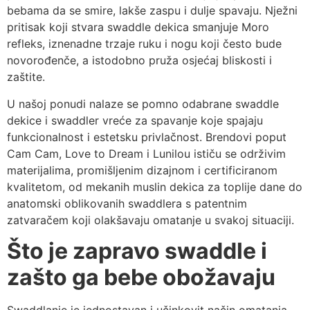
bebama da se smire, lakše zaspu i dulje spavaju. Nježni
pritisak koji stvara swaddle dekica smanjuje Moro
refleks, iznenadne trzaje ruku i nogu koji često bude
novorođenče, a istodobno pruža osjećaj bliskosti i
zaštite.
U našoj ponudi nalaze se pomno odabrane swaddle
dekice i swaddler vreće za spavanje koje spajaju
funkcionalnost i estetsku privlačnost. Brendovi poput
Cam Cam, Love to Dream i Lunilou ističu se održivim
materijalima, promišljenim dizajnom i certificiranom
kvalitetom, od mekanih muslin dekica za toplije dane do
anatomski oblikovanih swaddlera s patentnim
zatvaračem koji olakšavaju omatanje u svakoj situaciji.
Što je zapravo swaddle i
zašto ga bebe obožavaju