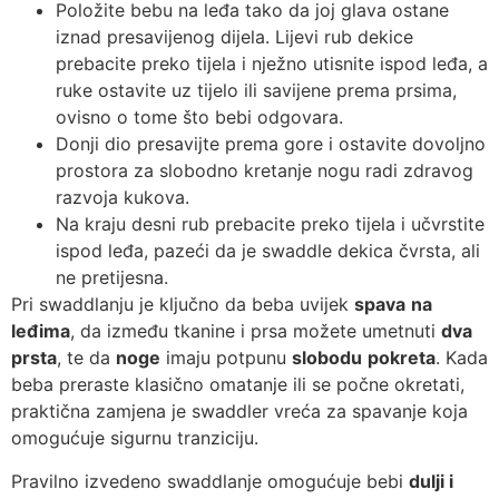
Položite bebu na leđa tako da joj glava ostane
iznad presavijenog dijela. Lijevi rub dekice
prebacite preko tijela i nježno utisnite ispod leđa, a
ruke ostavite uz tijelo ili savijene prema prsima,
ovisno o tome što bebi odgovara.
Donji dio presavijte prema gore i ostavite dovoljno
prostora za slobodno kretanje nogu radi zdravog
razvoja kukova.
Na kraju desni rub prebacite preko tijela i učvrstite
ispod leđa, pazeći da je swaddle dekica čvrsta, ali
ne pretijesna.
Pri swaddlanju je ključno da beba uvijek
spava
na
leđima
, da između tkanine i prsa možete umetnuti
dva
prsta
, te da
noge
imaju potpunu
slobodu
pokreta
. Kada
beba preraste klasično omatanje ili se počne okretati,
praktična zamjena je swaddler vreća za spavanje koja
omogućuje sigurnu tranziciju.
Pravilno izvedeno swaddlanje omogućuje bebi
dulji i