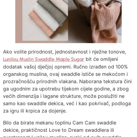
Ako volite prirodnost, jednostavnost i nježne tonove,
bit će omiljeni
Lunilou Muslin Swaddle Maple Sugar
dodatak vašoj dječjoj opremi. Ručno izrađen od 100%
organskog muslina, ovaj swaddle ističe se mekoćom i
prozračnošću prirodnih vlakana. Naborana tekstura čini
ga ugodnim za upotrebu tijekom cijele godine, a zbog
većih dimenzija i lagane strukture, može poslužiti ne
samo kao swaddle dekica, već i kao pokrivač, podloga
za igru ili krpica za dojenje.
Bilo da birate mekanu toplinu Cam Cam swaddle
dekice, praktičnost Love to Dream swaddlera ili