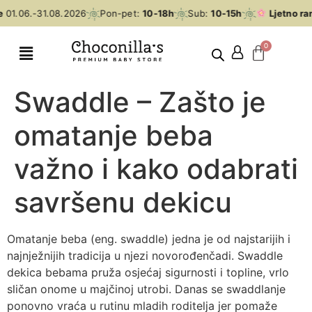
1.06.-31.08.2026
Pon-pet:
10-18h
Sub:
10-15h
Ljetno rano
Swaddle – Zašto je
omatanje beba
važno i kako odabrati
savršenu dekicu
Omatanje beba (eng. swaddle) jedna je od najstarijih i
najnježnijih tradicija u njezi novorođenčadi. Swaddle
dekica bebama pruža osjećaj sigurnosti i topline, vrlo
sličan onome u majčinoj utrobi. Danas se swaddlanje
ponovno vraća u rutinu mladih roditelja jer pomaže