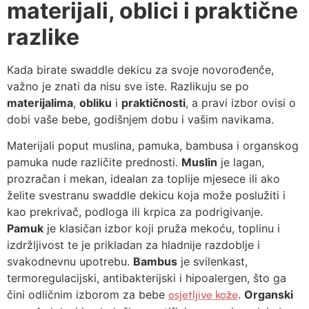
materijali, oblici i praktične
razlike
Kada birate swaddle dekicu za svoje novorođenče,
važno je znati da nisu sve iste. Razlikuju se po
materijalima
,
obliku
i
praktičnosti
, a pravi izbor ovisi o
dobi vaše bebe, godišnjem dobu i vašim navikama.
Materijali poput muslina, pamuka, bambusa i organskog
pamuka nude različite prednosti.
Muslin
je lagan,
prozračan i mekan, idealan za toplije mjesece ili ako
želite svestranu swaddle dekicu koja može poslužiti i
kao prekrivač, podloga ili krpica za podrigivanje.
Pamuk
je klasičan izbor koji pruža mekoću, toplinu i
izdržljivost te je prikladan za hladnije razdoblje i
svakodnevnu upotrebu.
Bambus
je svilenkast,
termoregulacijski, antibakterijski i hipoalergen, što ga
čini odličnim izborom za bebe
.
Organski
osjetljive kože