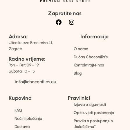
Zapratite nas
Adresa:
Informacije
Ulica kneza Branimira 41,
Zagreb
O nama
Dućan Choconilla’s
Radno vrijeme:
Pon – Pet: 09 – 19
Kontaktirajte nas
Subota: 10 – 15
Blog
info@choconillas.eu
Kupovina
Pravilnici
Izjava o sigurnosti
FAQ
Opći uvjeti poslovanja
Načini plaćanja
Pravila o postupanju s
Dostava
„kolačićima“