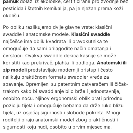
pamuk
dolazi iz ekološke, certificirane proizvodnje bez
pesticida i štetnih kemikalija, pa je nježan prema koži i
okolišu.
Po obliku razlikujemo dvije glavne vrste: klasični
swaddle i anatomske modele.
Klasični
swaddle
najčešće ima oblik kvadrata ili pravokutnika te
omogućuje da sami prilagodite način omatanja i
čvrstoću. Ovakva swaddle dekica kasnije se može
koristiti kao prekrivač, plahta ili podloga.
Anatomski ili
zip modeli
predstavljaju moderniji pristup i često
nalikuju praktičnom formatu swaddler vreće za
spavanje. Opremljeni su patentnim zatvaračem ili čičak-
trakom kako bi swaddlanje bilo brže i jednostavnije,
osobito noću. Njihov ergonomski oblik prati prirodnu
poziciju tijela i omogućuje bebama da drže ruke blizu
tijela, uz osjećaj sigurnosti i slobode pokreta. Mnogi
roditelji biraju anatomski model zbog praktičnosti i
sigurnosti koju nudi, osobito u prvim mjesecima.