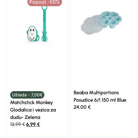
Popust -50%
Popust -50%
Beaba Multiportions
Ušteda - 7,00€
Posudice 6/1 150 ml Blue
Matchstick Monkey
24,00
€
Glodalica i vezica za
dudu- Zelena
13,99
€
6,99
€