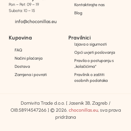
Pon – Pet: 09 – 19
Kontaktirajte nas
Subota: 10 – 15
Blog
info@choconillas.eu
Kupovina
Pravilnici
Izjava o sigurnosti
FAQ
Opći uvjeti poslovanja
Načini plaćanja
Pravila o postupanju s
Dostava
„kolačićima“
Zamjena i povrati
Pravilnik o zaštiti
osobnih podataka
Domivita Trade d.o.o. [ Jasenik 3B, Zagreb /
OIB:58914547266 ] © 2026.
choconillas.eu
, sva prava
pridržana