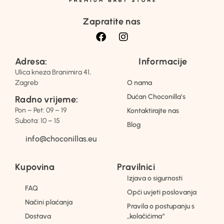
Zapratite nas
Adresa:
Informacije
Ulica kneza Branimira 41,
Zagreb
O nama
Dućan Choconilla’s
Radno vrijeme:
Pon – Pet: 09 – 19
Kontaktirajte nas
Subota: 10 – 15
Blog
info@choconillas.eu
Kupovina
Pravilnici
Izjava o sigurnosti
FAQ
Opći uvjeti poslovanja
Načini plaćanja
Pravila o postupanju s
Dostava
„kolačićima“