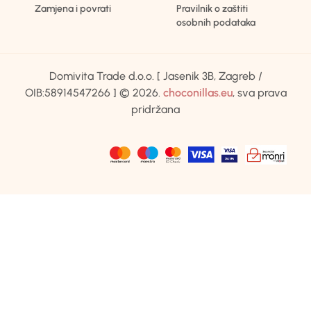
Zamjena i povrati
Pravilnik o zaštiti
osobnih podataka
Domivita Trade d.o.o. [ Jasenik 3B, Zagreb /
OIB:58914547266 ] © 2026.
choconillas.eu
, sva prava
pridržana