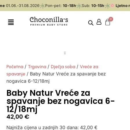
me
01.06.-31.08.2026
Pon-pet:
10-18h
Sub:
10-15h
Ljetno r
/
/
/
Početna
Trgovina
Dječja soba
Vreće za
/ Baby Natur Vreće za spavanje bez
spavanje
nogavica 6-12/18mj
Baby Natur Vreće za
spavanje bez nogavica 6-
12/18mj
42,00
€
Najniža cijena u zadnjih 30 dana:
42,00
€