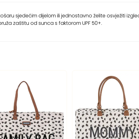
košaru sjedećim dijelom ili jednostavno želite osvježiti izgl
 i pruža zaštitu od sunca s faktorom UPF 50+.