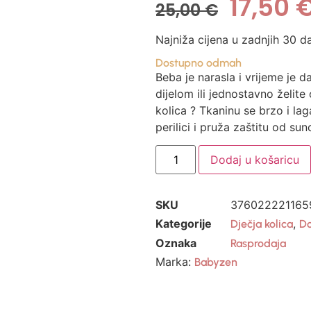
17,50
25,00
€
Najniža cijena u zadnjih 30 d
Dostupno odmah
Beba je narasla i vrijeme je 
dijelom ili jednostavno želite
kolica ? Tkaninu se brzo i lag
perilici i pruža zaštitu od s
Dodaj u košaricu
SKU
3760222211659
Kategorije
,
Dječja kolica
Do
Oznaka
Rasprodaja
Marka:
Babyzen