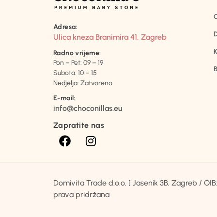
Adresa:
D
Ulica kneza Branimira 41, Zagreb
K
Radno vrijeme:
Pon – Pet: 09 – 19
B
Subota: 10 – 15
Nedjelja: Zatvoreno
E-mail:
info@choconillas.eu
Zapratite nas
Domivita Trade d.o.o. [ Jasenik 3B, Zagreb / O
prava pridržana