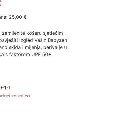
€
ana:
25,00
€
da zamijenite košaru sjedećim
 osvježiti izgled Vaših Babyzen
ano skida i mijenja, periva je u
unca s faktorom UPF 50+.
-1-1
daci za kolica