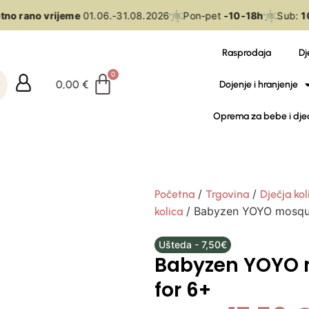
no rano vrijeme
01.06.-31.08.2026
Pon-pet
-10-18h
Sub:
10
Rasprodaja
Dj
0,00
€
Dojenje i hranjenje
Oprema za bebe i dje
/
/
Početna
Trgovina
Dječja kol
/ Babyzen YOYO mosqui
kolica
Ušteda - 7,50€
Babyzen YOYO 
for 6+