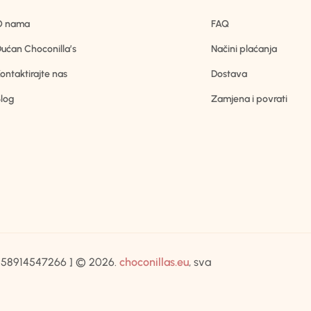
O nama
FAQ
ućan Choconilla’s
Načini plaćanja
ontaktirajte nas
Dostava
log
Zamjena i povrati
IB:58914547266 ] © 2026.
choconillas.eu
, sva