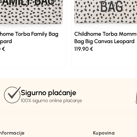
dhome Torba Family Bag
Childhome Torba Momm
opard
Bag Big Canvas Leopard
0
€
119,90
€
Sigurno plaćanje
100% sigurno online plaćanje
Informacije
Kupovina