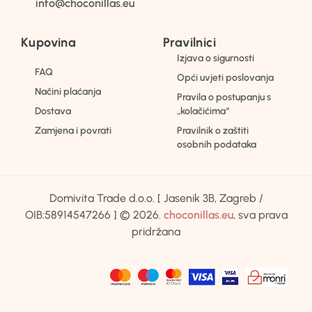
info@choconillas.eu
Kupovina
Pravilnici
Izjava o sigurnosti
FAQ
Opći uvjeti poslovanja
Načini plaćanja
Pravila o postupanju s
Dostava
„kolačićima“
Zamjena i povrati
Pravilnik o zaštiti
osobnih podataka
Domivita Trade d.o.o. [ Jasenik 3B, Zagreb /
OIB:58914547266 ] © 2026.
choconillas.eu
, sva prava
pridržana