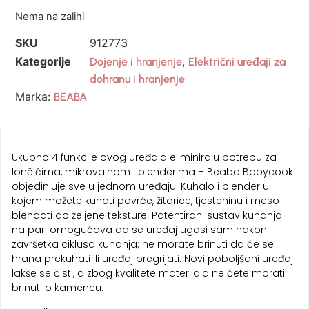
Nema na zalihi
SKU
912773
Kategorije
,
Dojenje i hranjenje
Električni uređaji za
dohranu i hranjenje
Marka:
BEABA
Ukupno 4 funkcije ovog uređaja eliminiraju potrebu za
lončićima, mikrovalnom i blenderima – Beaba Babycook
objedinjuje sve u jednom uređaju. Kuhalo i blender u
kojem možete kuhati povrće, žitarice, tjesteninu i meso i
blendati do željene teksture. Patentirani sustav kuhanja
na pari omogućava da se uređaj ugasi sam nakon
završetka ciklusa kuhanja; ne morate brinuti da će se
hrana prekuhati ili uređaj pregrijati. Novi poboljšani uređaj
lakše se čisti, a zbog kvalitete materijala ne ćete morati
brinuti o kamencu.