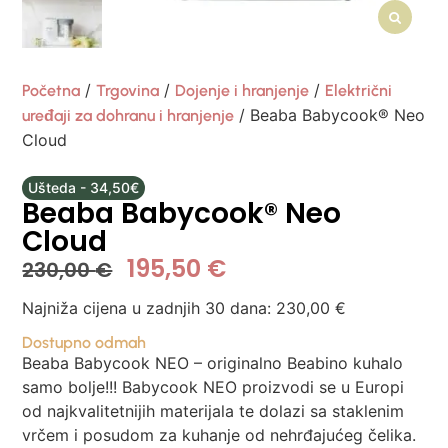
/
/
/
Početna
Trgovina
Dojenje i hranjenje
Električni
/ Beaba Babycook® Neo
uređaji za dohranu i hranjenje
Cloud
Ušteda - 34,50€
Beaba Babycook® Neo
Cloud
195,50
€
230,00
€
Najniža cijena u zadnjih 30 dana:
230,00
€
Dostupno odmah
Beaba Babycook NEO – originalno Beabino kuhalo
samo bolje!!! Babycook NEO proizvodi se u Europi
od najkvalitetnijih materijala te dolazi sa staklenim
vrčem i posudom za kuhanje od nehrđajućeg čelika.