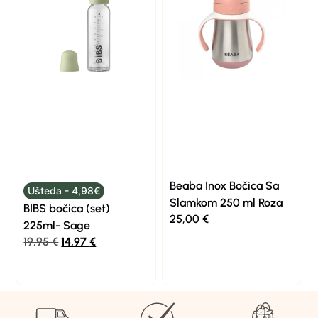
Beaba Inox Bočica Sa
Ušteda - 4,98€
Slamkom 250 ml Roza
BIBS bočica (set)
25,00
€
225ml- Sage
19,95
€
14,97
€