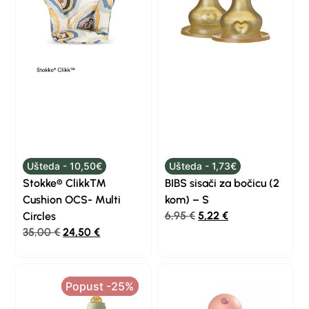
Ušteda - 10,50€
Ušteda - 1,73€
Stokke® Clikk™
BIBS sisači za bočicu (2
Cushion OCS- Multi
kom) – S
6,95
€
5,22
€
Circles
35,00
€
24,50
€
Popust -25%
Popust -25%