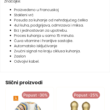
Značajke:
Proizvedeno u Francuskoj
Stakleni vrč
Posuda za kuhanje od nehrđajućeg čelika
4u1 kuha, podgrijava, odmrzava i miksa.
Brz i jednostavan za upotrebu.
Proces kuhanja u samo 15 minuta.
Čuva vitamine i hranljive sastojke.
Automatsko isključivanje
Zvučni signal na kraju ciklusa kuhanja.
Zaslon
Odvojivi kabel.
Slični proizvodi
Popust -30%
Popust -30%
Popust -25%
Popust -25%