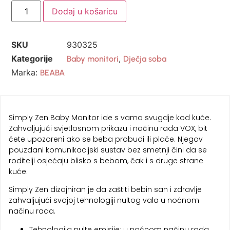
Dodaj u košaricu
SKU
930325
Kategorije
,
Baby monitori
Dječja soba
Marka:
BEABA
Simply Zen Baby Monitor ide s vama svugdje kod kuće.
Zahvaljujući svjetlosnom prikazu i načinu rada VOX, bit
ćete upozoreni ako se beba probudi ili plače. Njegov
pouzdani komunikacijski sustav bez smetnji čini da se
roditelji osjećaju blisko s bebom, čak i s druge strane
kuće.
Simply Zen dizajniran je da zaštiti bebin san i zdravlje
zahvaljujući svojoj tehnologiji nultog vala u noćnom
načinu rada.
Tehnologija nulte emisije: u noćnom načinu rada