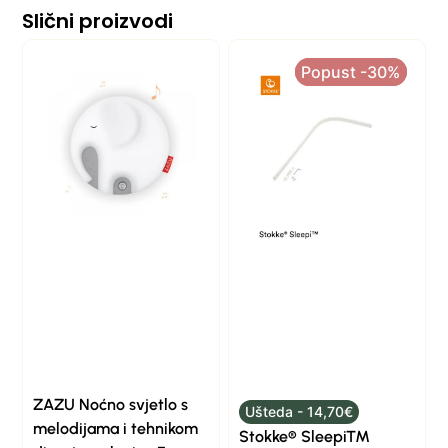
Slični proizvodi
Popust -30%
Popust -30%
ZAZU Noćno svjetlo s
Ušteda - 14,70€
melodijama i tehnikom
Stokke® Sleepi™