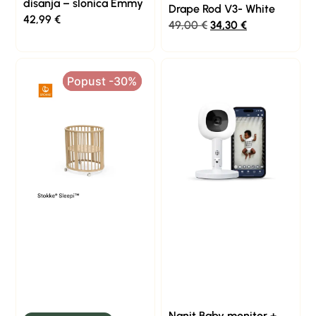
disanja – slonica Emmy
Drape Rod V3- White
42,99
€
49,00
€
34,30
€
Popust -30%
Popust -30%
Nanit Baby monitor +