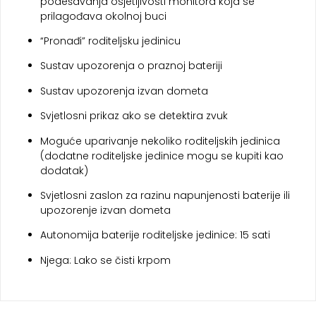
podešavanja osjetljivosti monitora koja se
prilagođava okolnoj buci
“Pronađi” roditeljsku jedinicu
Sustav upozorenja o praznoj bateriji
Sustav upozorenja izvan dometa
Svjetlosni prikaz ako se detektira zvuk
Moguće uparivanje nekoliko roditeljskih jedinica
(dodatne roditeljske jedinice mogu se kupiti kao
dodatak)
Svjetlosni zaslon za razinu napunjenosti baterije ili
upozorenje izvan dometa
Autonomija baterije roditeljske jedinice: 15 sati
Njega: Lako se čisti krpom