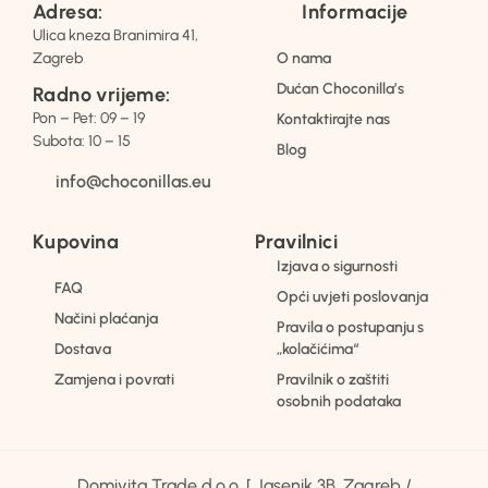
Adresa:
Informacije
Ulica kneza Branimira 41,
Zagreb
O nama
Dućan Choconilla’s
Radno vrijeme:
Pon – Pet: 09 – 19
Kontaktirajte nas
Subota: 10 – 15
Blog
info@choconillas.eu
Kupovina
Pravilnici
Izjava o sigurnosti
FAQ
Opći uvjeti poslovanja
Načini plaćanja
Pravila o postupanju s
Dostava
„kolačićima“
Zamjena i povrati
Pravilnik o zaštiti
osobnih podataka
Domivita Trade d.o.o. [ Jasenik 3B, Zagreb /