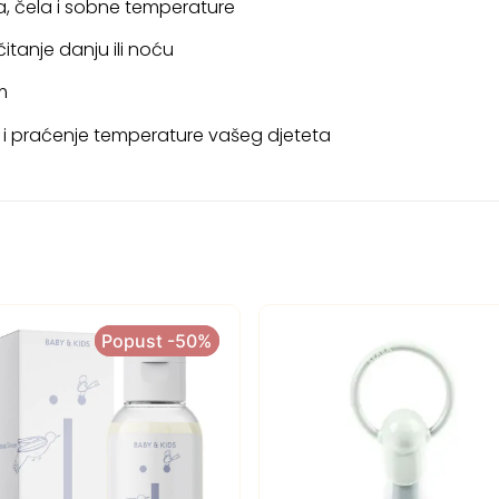
, čela i sobne temperature
čitanje danju ili noću
m
 i praćenje temperature vašeg djeteta
Popust -50%
Popust -50%