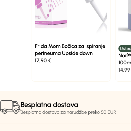
Frida Mom Bočica za ispiranje
Ušted
perineuma Upside down
Naïf®
17,90
€
100m
14,9
Besplatna dostava
Besplatna dostava za narudžbe preko 50 EUR