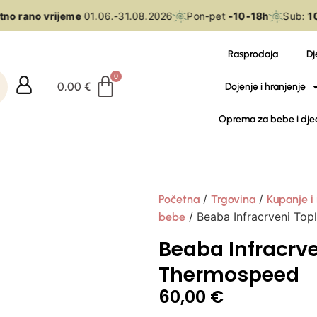
no rano vrijeme
01.06.-31.08.2026
Pon-pet
-10-18h
Sub:
10
Rasprodaja
Dj
0,00
€
Dojenje i hranjenje
Oprema za bebe i dje
/
/
Početna
Trgovina
Kupanje i
/ Beaba Infracrveni To
bebe
Beaba Infracrv
Thermospeed
60,00
€