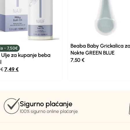
Beaba Baby Grickalica z
a - 7,50€
Nokte GREEN BLUE
 Ulje za kupanje beba
7,50
€
l
9
€
7,49
€
Sigurno plaćanje
100% sigurno online plaćanje