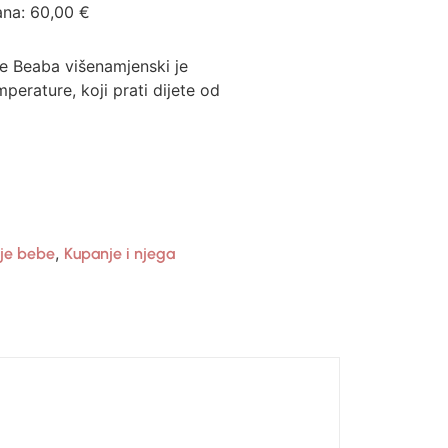
ana:
60,00
€
ke Beaba višenamjenski je
erature, koji prati dijete od
,
lje bebe
Kupanje i njega