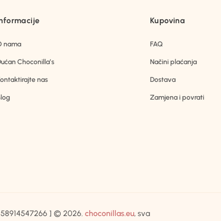
Informacije
Kupovina
O nama
FAQ
ućan Choconilla’s
Načini plaćanja
ontaktirajte nas
Dostava
log
Zamjena i povrati
IB:58914547266 ] © 2026.
choconillas.eu
, sva