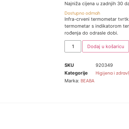
Najniža cijena u zadnjih 30 d
Dostupno odmah
Infra-crveni termometar tvrt
termometar s indikatorom temp
rođenja do odrasle dobi.
Dodaj u košaricu
SKU
920349
Kategorije
Higijena i zdrav
Marka:
BEABA