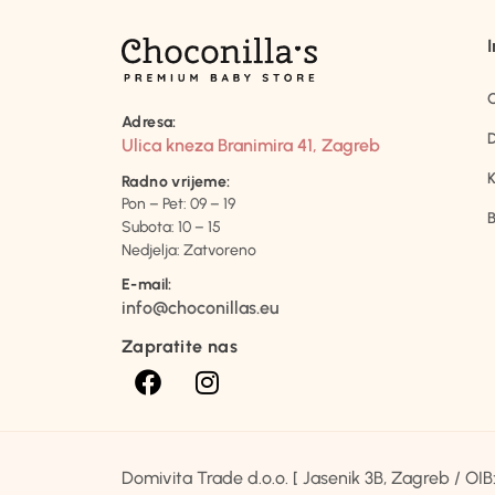
Adresa:
D
Ulica kneza Branimira 41, Zagreb
K
Radno vrijeme:
Pon – Pet: 09 – 19
B
Subota: 10 – 15
Nedjelja: Zatvoreno
E-mail:
info@choconillas.eu
Zapratite nas
Domivita Trade d.o.o. [ Jasenik 3B, Zagreb / O