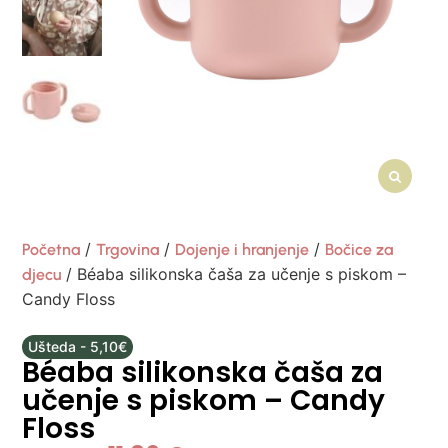
/
/
/
Početna
Trgovina
Dojenje i hranjenje
Bočice za
/ Béaba silikonska čaša za učenje s piskom –
djecu
Candy Floss
Ušteda - 5,10€
Béaba silikonska čaša za
učenje s piskom – Candy
Floss