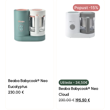
Popust -15%
Popust -15%
Beaba Babycook® Neo
Ušteda - 34,50€
Eucalyptus
Beaba Babycook® Neo
230,00
€
Cloud
230,00
€
195,50
€