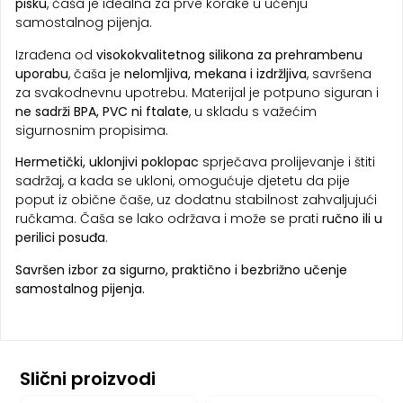
pisku
, čaša je idealna za prve korake u učenju
samostalnog pijenja.
Izrađena od
visokokvalitetnog silikona za prehrambenu
uporabu
, čaša je
nelomljiva, mekana i izdržljiva
, savršena
za svakodnevnu upotrebu. Materijal je potpuno siguran i
ne sadrži BPA, PVC ni ftalate
, u skladu s važećim
sigurnosnim propisima.
Hermetički, uklonjivi poklopac
sprječava prolijevanje i štiti
sadržaj, a kada se ukloni, omogućuje djetetu da pije
poput iz obične čaše, uz dodatnu stabilnost zahvaljujući
ručkama. Čaša se lako održava i može se prati
ručno ili u
perilici posuđa
.
Savršen izbor za sigurno, praktično i bezbrižno učenje
samostalnog pijenja.
Slični proizvodi