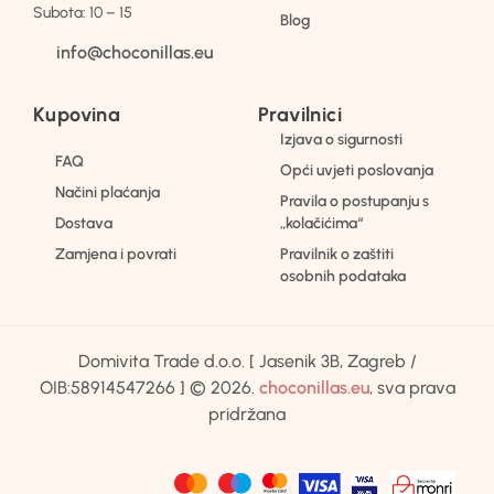
Subota: 10 – 15
Blog
info@choconillas.eu
Kupovina
Pravilnici
Izjava o sigurnosti
FAQ
Opći uvjeti poslovanja
Načini plaćanja
Pravila o postupanju s
Dostava
„kolačićima“
Zamjena i povrati
Pravilnik o zaštiti
osobnih podataka
Domivita Trade d.o.o. [ Jasenik 3B, Zagreb /
OIB:58914547266 ] © 2026.
choconillas.eu
, sva prava
pridržana