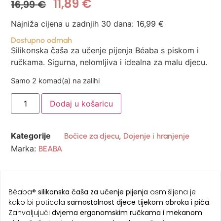
11,89
€
16,99
€
Najniža cijena u zadnjih 30 dana:
16,99
€
Dostupno odmah
Silikonska čaša za učenje pijenja Béaba s piskom i
ručkama. Sigurna, nelomljiva i idealna za malu djecu.
Samo 2 komad(a) na zalihi
Dodaj u košaricu
Kategorije
,
Bočice za djecu
Dojenje i hranjenje
Marka:
BEABA
Béaba®
silikonska čaša za učenje pijenja
osmišljena je
kako bi poticala
samostalnost djece tijekom obroka i pića
.
Zahvaljujući
dvjema ergonomskim ručkama
i
mekanom