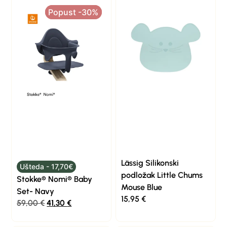
Popust -30%
Popust -30%
Lässig Silikonski
Ušteda - 17,70€
podložak Little Chums
Stokke® Nomi® Baby
Mouse Blue
Set- Navy
15,95
€
59,00
€
41,30
€